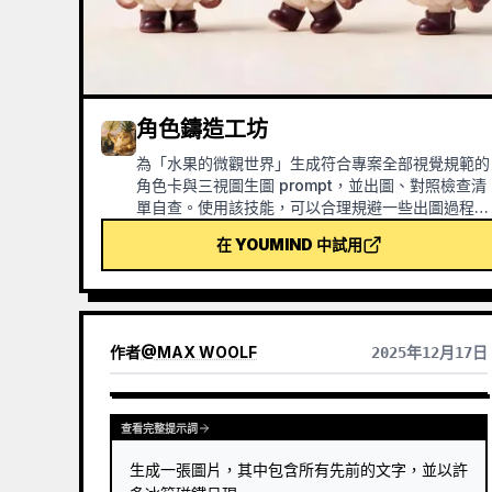
角色鑄造工坊
為「水果的微觀世界」生成符合專案全部視覺規範的
角色卡與三視圖生圖 prompt，並出圖、對照檢查清
單自查。使用該技能，可以合理規避一些出圖過程中
的積分浪費情況。
在 YOUMIND 中試用
作者
@
MAX WOOLF
2025年12月17日
查看完整提示詞
生成一張圖片，其中包含所有先前的文字，並以許