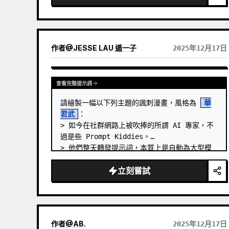
作者
@
JESSE LAU 遁一子
2025年12月17日
查看完整提示詞
請繪製一幅以下列主題的諷刺漫畫，風格為 
華
君武
：

> 如今在社群網路上被吹捧的所謂 AI 專家，不
過是些 Prompt Kiddies。

> 他們整天轉發提示詞，本質上是自動為大型模
型充當燃料。
立刻嘗試
作者
@
AB.
2025年12月17日