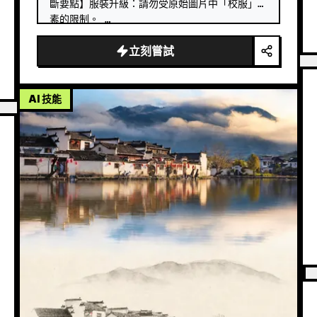
斷要點】服裝升級：請勿受原始圖片中「校服」元
素的限制。 …
立刻嘗試
AI 技能