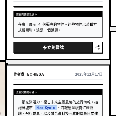
標題通常保持極小、詩意而像展籤，不喧賓奪主。 適
合製作極簡藝術海報、攝影遺物系列、建築與城市影
像海報、抽象編輯攝影、畫廊感照片封面，以及適用
查看完整提示詞
於抖音等行動端傳播的視覺系列。最終作品會保留原
在桌上展示 4 個逼真的物件。這些物件以某種方
照片的真實內容，同時在下方建立一個具有穩定系列
感的「記憶印記」，讓每張照片都擁有獨立的情緒和
式相關聯，這是一個謎題。 …
可延展的視覺身份。
立刻嘗試
作者
@
TECHIESA
2025年12月17日
查看完整提示詞
一張充滿活力、復古未來主義風格的旅行海報，描
繪著城市 
Neo-Kyoto
。海報應呈現霓虹燈招
牌、飛行載具，以及融合高科技元素的傳統日式建