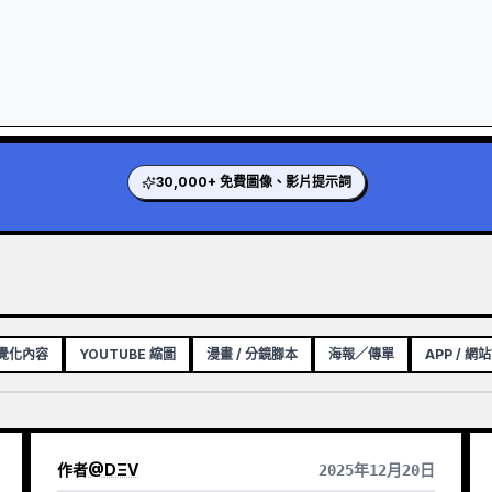
30,000+ 免費圖像、影片提示詞
視覺化內容
YOUTUBE 縮圖
漫畫 / 分鏡腳本
海報／傳單
APP / 網
作者
@
DΞV
2025年12月20日