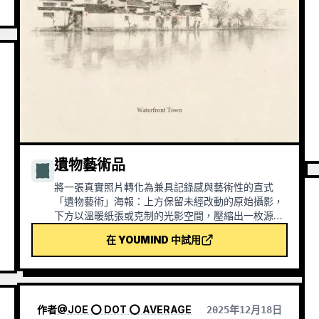
遺物藝術品
將一張真實照片轉化為兼具記錄感與藝術性的直式
「遺物藝術」海報：上方保留未經改動的原始攝影，
下方以溫暖紙張或克制的光影空間，壓縮出一枚源自
照片的記憶性圖形。它不是普通插畫或裝飾海報，而
在 YOUMIND 中試用
是用少量墨色塊面、柔化邊緣、留白切口和稀疏線
條，提煉出建築、城市、水面、道路、人物尺度、地
平線與光影關係，讓主體即使在縮圖中也能保持辨識
度。畫面整體強調安靜、克制和現代版畫般的質感，
色彩從原圖提取，以深藍、墨黑、灰綠、石色或低飽
作者
@
JOE ⭕ DOT ⭕ AVERAGE
2025年12月18日
和暖色為主，並在合適時加入一處微小的暖色標記。