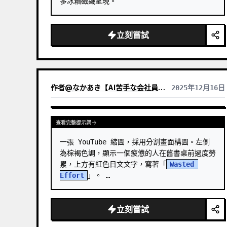
多冰箱磁鐵呈現。
立刻嘗試
作者
@
なかあき【AI苦手な会社員も月5万を1日30分で目指す伴走者】
2025年12月16日
查看完整提示詞
一張 YouTube 縮圖，採用分割畫面構圖。左側
為棕褐色調，顯示一個疲憊的人在舊書桌前過度勞
累，上方有紅色日文文字，寫著「
Wasted 
Effort
」。 …
立刻嘗試