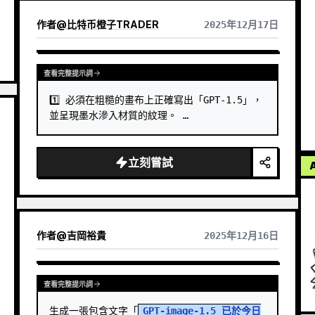
作者
@
比特币橙子TRADER
2025年12月17日
查看完整提示詞
1️⃣ 必須在粗糙的畫布上正確寫出「GPT-1.5」，
並呈現墨水滲入材質的紋理。 …
立刻嘗試
作者
@
吉岡裕貴
2025年12月16日
查看完整提示詞
生成一張包含文字「
GPT-image-1.5 已於今日