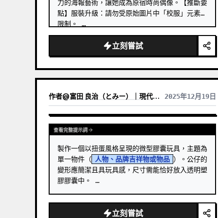
力的海報藝術，讓她成為原宿時尚偶像。【推斷要
點】服裝升級：請勿受原始圖片中「校服」元素的
限制。 …
立刻嘗試
作者
@
富田 良治（とみー）｜現代版駄菓子屋 富田商店｜スナックトミタ
2025年12月19日
查看完整提示詞
製作一個以扭蛋風格呈現的微型膠囊玩具，主題為
單一物件（
人物、品牌吉祥物或物品
）。公仔的
變形應簡潔且具玩具感，尺寸需能恰好放入透明塑
膠膠囊中。 …
立刻嘗試