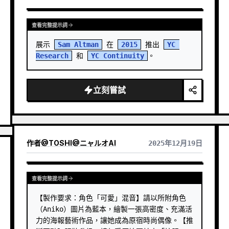
SULTS
查看完整提示詞
展示 
Sam Altman
 在 
2015
 推出 
YC 
Research
 和 
YC Continuity
。
立刻嘗試
作者
@
TOSHI@ニャルオAI
2025年12月19日
查看完整提示詞
【製作要求：角色「可愛」混音】請以所附角色
（Aniko）圖片為藍本，繪製一張高密度、充滿活
力的海報藝術作品，讓她成為原宿時尚偶像。【推