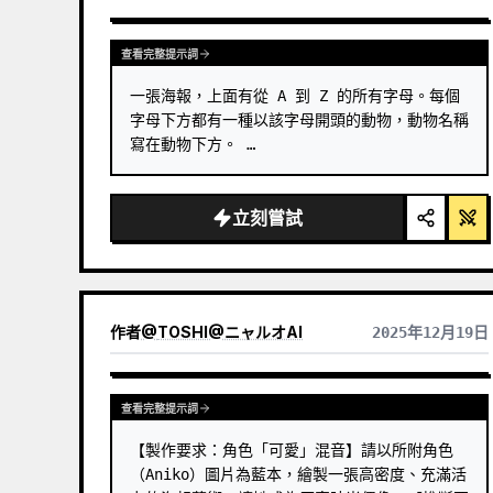
GPTIMAGE15PROMPTS.PROMPTCARD.VIEWOTHERMODELRE
查看完整提示詞
一張海報，上面有從 A 到 Z 的所有字母。每個
字母下方都有一種以該字母開頭的動物，動物名稱
寫在動物下方。 …
立刻嘗試
作者
@
TOSHI@ニャルオAI
2025年12月19日
查看完整提示詞
【製作要求：角色「可愛」混音】請以所附角色
（Aniko）圖片為藍本，繪製一張高密度、充滿活