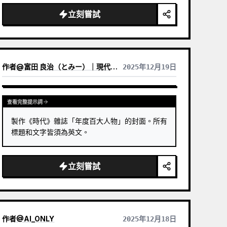
立刻嘗試
作者
@
富田 良治（とみー）｜現代版駄菓子屋 富田商店｜スナックトミタ
2025年12月19日
查看完整提示詞
製作《時代》雜誌「年度百大人物」的封面。所有
標題和文字皆須為英文。
立刻嘗試
作者
@
AI_ONLY
2025年12月18日