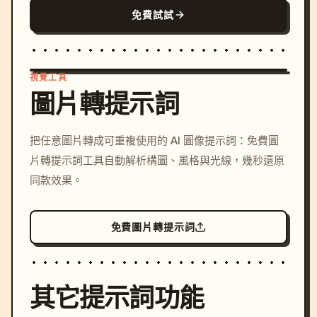
免費試試
視覺工具
圖片轉提示詞
/imagine prompt: cinemati
把任意圖片轉成可重複使用的 AI 圖像提示詞：免費圖
c, cyberpunk sunset, neon
片轉提示詞工具自動解析構圖、風格與光線，幾秒還原
colors, 8k --v 6.0
同款效果。
免費圖片轉提示詞
其它提示詞功能