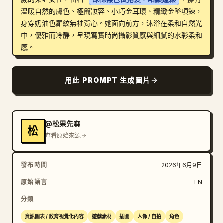
溫暖自然的膚色、極簡妝容、小巧金耳環、精緻金墜項鍊，
身穿奶油色羅紋無袖背心。她面向前方，沐浴在柔和自然光
中，優雅而冷靜，呈現寫實時尚攝影質感與細膩的水彩柔和
感。

右上方資料區：放置大字「林淺夏」並附上一顆小愛心。下
用此 PROMPT 生成圖片
方寫上「溫柔明朗的生活收藏家」。包含 5 行個人資料：
「年齡：25 歲」、「身高：165cm」、「生日：7 月 18 
日」、「星座：巨蟹座」、「職業：自由內容創作者」。加
入一張便利貼風格的語錄卡，寫著：「生活很簡單，開心很
@松果先森
松
重要，請盡情擁抱每一天。——淺夏♡」。

查看原始來源
表情區：加入標題「表情設定」，並排列 6 個相同女性的
發布時間
2026年6月9日
頭像，分為兩行，每個頭像下方配有圓形米色標籤。6 個
標籤分別為：「開心」、「生氣」、「困倦」、「驚訝」、
原始語言
EN
「害羞」、「思考中」。保持髮型、服裝與角色特徵一致，
分類
僅改變面部表情與頭部角度。

資訊圖表 / 教育視覺化內容
遊戲素材
插圖
人像 / 自拍
角色