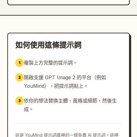
格：溫柔親和，開朗樂觀，細膩敏感，喜歡發現生活中的小
美好。」、「興趣：旅行、拍照、寫作、聽音樂、做手帳、
收集小物件。」、「特點：笑容溫暖治愈，氣質清新自然，
擁有輕鬆感染他人的能量。」、「簡介：林淺夏熱愛自由與
表達，喜歡用鏡頭和文字記錄生活的點滴。她相信簡單的日
常裡藏著最動人的故事。認真生活，盡情熱愛，是她一直堅
如何使用這條提示詞
持的態度。」

複製上方完整的提示詞。
1
頁尾：加入一條細裝飾線，並居中放置句子「認真生活，盡
情熱愛，讓每一天都閃閃發光。」，兩端附上小閃光符號。

開啟支援 GPT Image 2 的平台（例如
2
視覺風格：柔和寫實角色設定海報，優雅中式生活雜誌美
YouMind），把提示詞貼上。
學，溫暖日光，細緻米色排版，水彩與寫實攝影融合，構圖
乾淨，無強烈陰影，無多餘角色，無多餘標籤，無浮水印。
依你的想法替換主體、風格或細節，然後生
3
成。
這是 YouMind 提示詞庫裡的一條免費 AI 提示詞。這裡