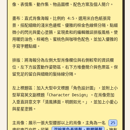
像、表情集、動作集、物品圖標、配色方案及個人簡介。

部落格
畫布：直式肖像海報，比例約 4:5，選用米白色紙張背
景，搭配細緻的淺米色邊框、優雅的棕金色線條分隔，點綴
更新
微小的閃光與愛心塗鴉，呈現柔和的編輯雜誌排版風格。使
用暖奶油色、棕褐色、蜜桃色與咖啡色配色，並加入優雅的
手寫字體點綴。

排版：將海報分為左側大型肖像欄位與右側較窄的資訊欄
位，左下方設置動作姿勢區，右下方堆疊簡介與色票區。保
留充足的留白與細緻的髮絲線分隔。

左上標題區：加入大型中文標題「角色設計圖」，並附上小
型草寫英文副標題「Character Design」。在肖像旁加
入垂直詩意文字「清風拂面，明朗如光。」，並加上小愛心
與星星塗鴉。

主肖像：展示一張大型腰部以上的肖像，主角為一名 
25
歲的東亞女性，留著 
深棕黑色長捲髮，略顯蓬鬆
，擁有