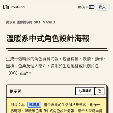
登入
YouMind
概覽
提示詞
›
圖像提示詞
›
GPT IMAGE 2
溫暖系中式角色設計海報
使用案例
技能
生成一張精緻的角色資料海報，包含肖像、表情、動作、
圖標、色票及個人簡介，適用於生活風格或原創角色
提示詞
（OC）設計。
定價
提示詞
翻譯前
下載
目標：為 
林淺夏
 這位溫柔的生活風格部落客，創作一
張乾淨、溫暖米色調的中式角色設計海報，結合大型時尚肖