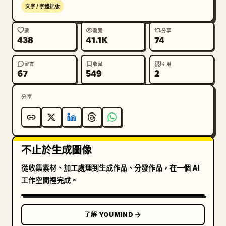
動作區：加入標題「動作設定」，並展示 3 個相同女性的
文字 / 字體排版
全身動作，身穿奶油色短版背心、米色短褲、小白鞋，頭髮
自然散落。3 個標籤動作分別為：「跑步」（展現活力慢
讚
瀏覽
分享
438
41.1K
74
跑）、「玩耍」（展現跳躍或玩泡泡）、「休閒站姿」（展
現拿著墨鏡的放鬆站姿）。運用輕盈動感、空氣感夏日風
格，並在玩耍動作周圍加入小泡泡細節。

留言
收藏
引用
67
549
2
物件圖標區：加入標題「物件圖標」，並橫向排列 5 個小
分享
型插畫圖標，標籤分別為：「墨鏡」（黑色墨鏡）、「金色
耳環」（金屬圓圈耳環）、「項鍊」（金墜項鍊）、「小白
鞋」（白色運動鞋）、「小星星」（小星星與愛心吊飾）。

不止於生成圖像
配色方案區：加入標題「配色方案」，並排列 6 個圓形色
票，標籤分別為：「奶油白」、「米杏色」、「暖米色」、
從收集素材、加工處理到生成作品、分發作品，在一個 AI
「深棕色」、「蜜桃膚」、「柔金色」。配色需視覺對應奶
工作空間裡完成。
油白、米色、暖棕褐、深棕、蜜桃膚與柔和金色。

角色簡介區：加入標題「角色簡介」，搭配一顆小愛心與植
了解 YOUMIND
物線條藝術。包含簡潔的中文簡介，分為四行標籤：「性