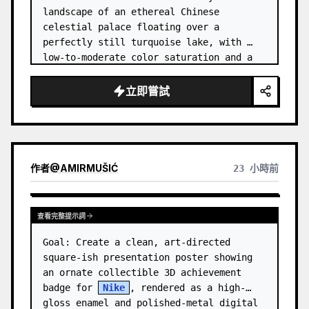
landscape of an ethereal Chinese 
celestial palace floating over a 
perfectly still turquoise lake, with 
low-to-moderate color saturation and a 
dreamy refined atmosphere. Center the 
composition on an enormous white jade 
立即嘗試
and pale a…
作者
@
AMIRMUŠIĆ
23 小時前
查看完整提示詞
Goal: Create a clean, art-directed 
square-ish presentation poster showing 
an ornate collectible 3D achievement 
badge for 
Nike
, rendered as a high-
gloss enamel and polished-metal digital 