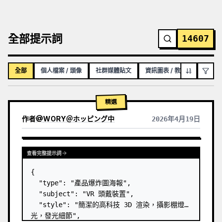
全部提示詞
14607
全部
個人檔案 / 頭像
社群媒體貼文
資訊圖表 / 教育視覺化內容
精選
作者
@
WORY＠ホッピング中
2026年4月19日
查看完整提示詞
{

  "type": "產品爆炸圖海報",

  "subject": "VR 頭戴裝置",

  "style": "簡潔的高科技 3D 渲染，攝影棚燈
光，發光細節",
