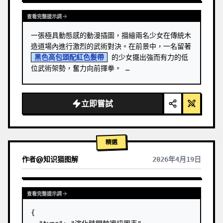
查看完整提示詞
一張極具動態感的動漫插圖，描繪兩名少女在傳統木
造道場內進行激烈的武術對決。在前景中，一名留著 
黑色高包頭配紅色髮帶
 的少女擺出強而有力的低
位武術架勢，奮力向前揮拳。 …
立即嘗試
精選
作者
@
知识猫图解
2026年4月19日
查看完整提示詞
{
