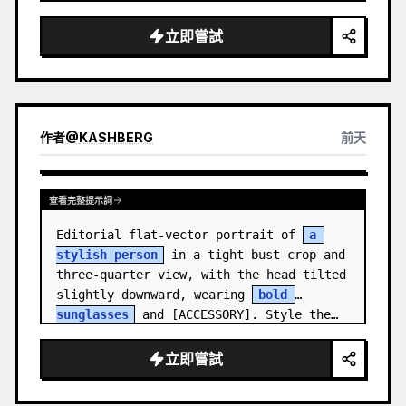
medal.

立即嘗試
Canvas: Wide 16:9 white stu…
作者
@
KASHBERG
前天
查看完整提示詞
Editorial flat-vector portrait of 
a 
stylish person
 in a tight bust crop and 
three-quarter view, with the head tilted 
slightly downward, wearing 
bold 
sunglasses
 and [ACCESSORY]. Style the…
立即嘗試