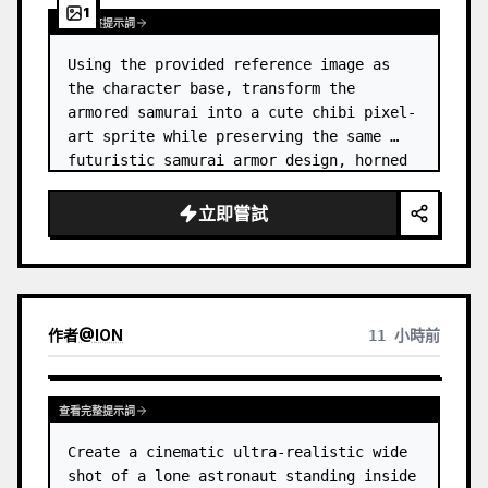
1
查看完整提示詞
Using the provided reference image as 
the character base, transform the 
armored samurai into a cute chibi pixel-
art sprite while preserving the same 
futuristic samurai armor design, horned 
helmet, black/teal/magenta color 
accents, glowing cyan energy details,…
立即嘗試
作者
@
ION
11 小時前
查看完整提示詞
Create a cinematic ultra-realistic wide 
shot of a lone astronaut standing inside 