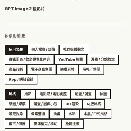
GPT Image 2 投影片
依類別瀏覽
使用場景
個人檔案 / 頭像
社群媒體貼文
資訊圖表 / 教育視覺化內容
YouTube 縮圖
漫畫 / 分鏡腳本
產品行銷
電子商務主圖
遊戲素材
海報／傳單
App / 網站設計
風格
攝影
電影感 / 電影劇照
動畫 / 漫畫
插圖
草圖 / 線稿
漫畫 / 圖像小說
3D 渲染
Q 版風格
等距視角
像素藝術
油畫
水彩
水墨 / 中式風格
復古 / 懷舊
賽博龐克 / 科幻
極簡主義