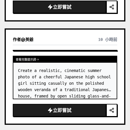
立即嘗試
作者
@
英爺
10 小時前
查看完整提示詞
Create a realistic, cinematic summer 
photo of a cheerful Japanese high school 
girl sitting casually on the polished 
wooden veranda of a traditional Japanese 
house, framed by open sliding glass-and-
wood doors. She wears a white sailor-
style school uniform top w…
立即嘗試