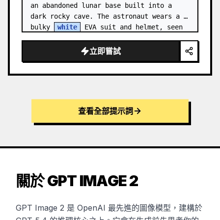
an abandoned lunar base built into a 
dark rocky cave. The astronaut wears a 
bulky 
white
 EVA suit and helmet, seen 
from behind and sligh…
立即嘗試
查看全部提示詞
關於 GPT IMAGE 2
GPT Image 2 是 OpenAI 最先進的圖像模型，建構於