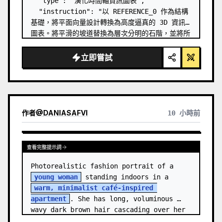
  "type": "演化時間軸資訊圖表",

  "instruction": "以 REFERENCE_0 作為結構
基礎，將平面向量設計轉換為高度逼真的 3D 資訊
圖表。將平滑的坡道替換為層次分明的石階，並將所
有生物升級為照片級的 3D 模型。",

  "style": {

立即嘗試
    "background": "
復古紋理羊皮紙
",

    "staircase": "{argument 
name=\"stairc…
作者
@
DANIASAFVI
10 小時前
查看完整提示詞
Photorealistic fashion portrait of a 
young woman
 standing indoors in a 
warm, minimalist café-inspired 
apartment
. She has long, voluminous 
wavy dark brown hair cascading over her 
shoulders,…