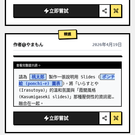
  "background": "
柔和的紫藍色漸層
",

  "header": {

立即嘗試
    "logo": "∞ 
Meta Quest 3
",

    "subt…
精選
作者
@
やまもん
2026年4月19日
查看其他模型的結果
查看完整提示詞
請為 
桃太郎
 製作一張說明用 Slides (
ポンチ
絵 (ponchi-e) 圖表
)，將「いらすとや 
(Irasutoya)」的溫和氛圍與「霞關風格 
(Kasumigaseki slides)」那種壓倒性的資訊密度
融合在一起。
立即嘗試