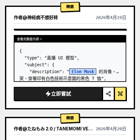
精選
作者
@
神经病不想好转
2026年4月19日
查看完整提示詞
{

  "type": "直播 UI 模型",

  "subject": {

    "description": "
Elon Musk
 的肖像，微
笑，穿著印有白色技術示意圖的黑色 T 恤",

    "background": "左側顯示帶有 '
SPACEX
' 
文字的螢幕，右側顯示紅色的 '{argument 
立即嘗試
name=\"r…
精選
作者
@
たねもみ 2.0 / TANEMOMI VER2.0
2026年4月20日