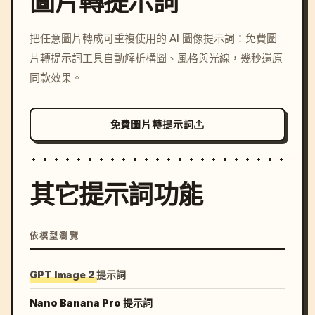
圖片轉提示詞
/imagine prompt: cinemati
把任意圖片轉成可重複使用的 AI 圖像提示詞：免費圖
c, cyberpunk sunset, neon
片轉提示詞工具自動解析構圖、風格與光線，幾秒還原
colors, 8k --v 6.0
同款效果。
免費圖片轉提示詞
其它提示詞功能
依模型瀏覽
GPT Image 2 提示詞
Nano Banana Pro 提示詞