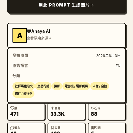
用此 PROMPT 生成圖片
@Anaya Ai
A
查看原始來源
發布時間
2026年6月3日
原始語言
EN
分類
社群媒體貼文
產品行銷
攝影
電影感 / 電影劇照
人像 / 自拍
網紅 / 模特兒
讚
瀏覽
分享
471
33.3K
88
留言
收藏
引用