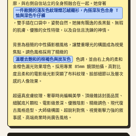
廓，與右側自信站立的全身照融合在一起。她穿著 
部落格
一件敞開的淺灰色紋理燈芯絨襯衫，內搭深灰色合身 T 
恤與深色牛仔褲
，雙手插在口袋中，姿勢自然。她擁有飄逸的長黑髮、無瑕
更新
的肌膚、優雅的女性特徵，以及自信且洗鍊的神情。

背景為極簡的中性攝影棚風格，讓雙重曝光的構圖成為視覺
焦點。調色風格採用了精緻的 
溫暖去飽和的棕褐色與炭灰色
 色調，並由右上角的柔和
金橙色漏光效果增色。採用專業 85mm 鏡頭拍攝，高對比
度且柔和的電影級光影突顯了布料紋理、臉部細節以及層次
感的人像效果。

超逼真皮膚紋理、奢華時尚編輯美學、頂級雜誌封面品質、
細膩底片顆粒、電影級景深、優雅陰影、精緻調色、現代復
古風格造型、大師級構圖、超銳利對焦、視覺衝擊力強的敘
事感、高端商業時尚廣告風格。