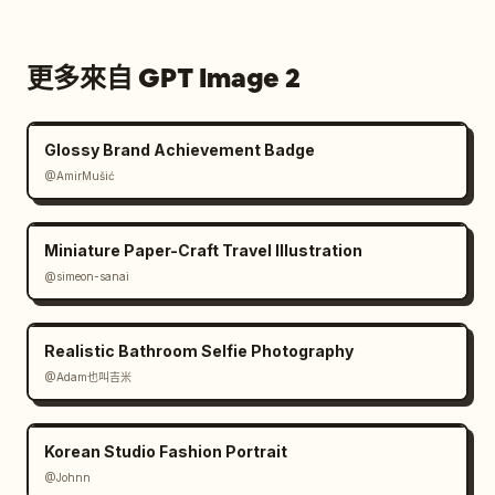
更多來自 GPT Image 2
Glossy Brand Achievement Badge
@AmirMušić
Miniature Paper-Craft Travel Illustration
@simeon-sanai
Realistic Bathroom Selfie Photography
@Adam也叫吉米
Korean Studio Fashion Portrait
@Johnn