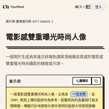
登入
YouMind
概覽
提示詞
›
圖像提示詞
›
GPT IMAGE 2
電影感雙重曝光時尚人像
使用案例
技能
一個用於生成具有復古棕褐色調與頂級雜誌質感的電影感
雙重曝光時尚攝影的精緻提示詞。
提示詞
提示詞
翻譯前
定價
一張電影感雙重曝光時尚人像，主角為 
一位女性
，並 
下載
100% 使用上傳的臉部作為參考，配戴時尚的金屬飛行員太
陽眼鏡。構圖巧妙地將她左側半透明的臉部大特寫側面輪