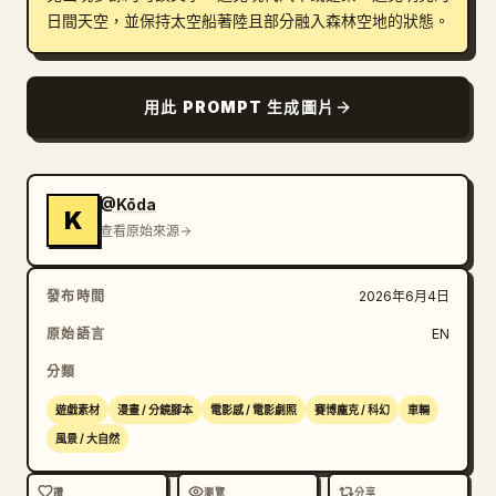
日間天空，並保持太空船著陸且部分融入森林空地的狀態。
用此 PROMPT 生成圖片
@Kōda
K
查看原始來源
發布時間
2026年6月4日
原始語言
EN
分類
遊戲素材
漫畫 / 分鏡腳本
電影感 / 電影劇照
賽博龐克 / 科幻
車輛
風景 / 大自然
讚
瀏覽
分享