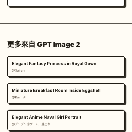
更多來自 GPT Image 2
Elegant Fantasy Princess in Royal Gown
@Sairah
Miniature Breakfast Room Inside Eggshell
@Kami AI
Elegant Anime Naval Girl Portrait
@グリグリ＠ゲーム・艦これ