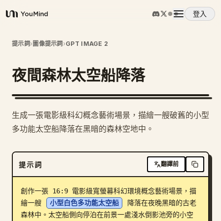
登入
YouMind
概覽
提示詞
›
圖像提示詞
›
GPT IMAGE 2
夜間森林太空船降落
使用案例
技能
生成一張電影級科幻概念藝術場景，描繪一艘破舊的小型
多功能太空船降落在黑暗的森林空地中。
提示詞
提示詞
翻譯前
定價
創作一張 16:9 電影級寬螢幕科幻環境概念藝術場景，描
下載
繪一艘 
小型白色多功能太空船
 降落在夜晚黑暗的古老
森林中。太空船側向停泊在前景一處淺水倒影池旁的小空