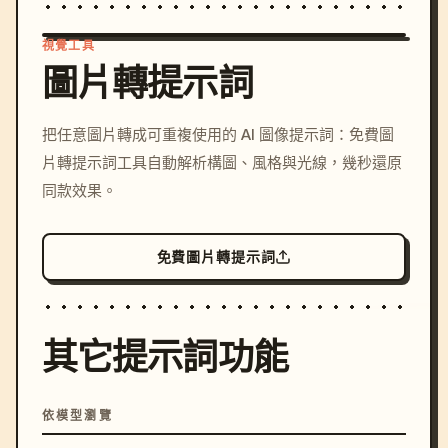
視覺工具
圖片轉提示詞
/imagine prompt: cinemati
把任意圖片轉成可重複使用的 AI 圖像提示詞：免費圖
c, cyberpunk sunset, neon
片轉提示詞工具自動解析構圖、風格與光線，幾秒還原
colors, 8k --v 6.0
同款效果。
免費圖片轉提示詞
其它提示詞功能
依模型瀏覽