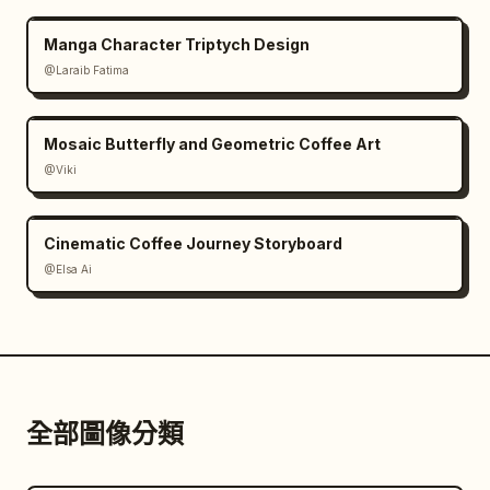
Manga Character Triptych Design
@Laraib Fatima‎
Mosaic Butterfly and Geometric Coffee Art
@Viki
Cinematic Coffee Journey Storyboard
@Elsa Ai
全部圖像分類