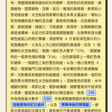
地，周圍環繞著高聳如紅杉的樹幹、深黑色的背景陰影、蕨
部落格
類植物、闊葉植物、苔蘚、岩石、散落的板條箱、軟管和小
型地面設備。太空船採用厚實的復古未來主義設計，類似小
型穿梭機與直升機的混合體：圓角矩形機身、白色磨損漆
更新
面、面板接縫、通風口、污垢痕跡、起落架、右側開啟的後
坡道或樓梯、右前方的深色玻璃駕駛艙窗、左側帶有發光暖
橙色進氣口的側引擎艙、頂部帶有 4 片長型深色葉片的小
型旋翼組件，以及左上方凸起的橢圓形雷達碟。包含 5 個
顯眼的太空船標記：側面一個紅色大數字「379」、駕駛艙
附近一個黑色塊狀標籤「E10」、白色雷達碟上一個紅色角
形徽章、一個橙色三角形警告貼紙，以及一個小型黑色 X 
標記。駕駛艙門口區域隱約可見一名坐著的飛行員或機械
師。光影應具有戲劇性和繪畫感：無月的夜晚森林，強烈的
暖色聚光燈照射在太空船和樹幹上，深綠黑色的陰影，水中
細膩的倒影，高對比度，電影級構圖，細節豐富但不追求照
片寫實，靈感來自高端動畫科幻概念藝術。使用 
379
作為側面最大數字，
E10
 作為駕駛艙側面的黑色標籤，
夜晚黑暗的紅杉森林
，以及 
寧靜神秘的降落點
。避
免出現多餘的可讀文字，避免現代汽車或建築，避免明亮的