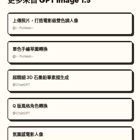
更多來自 GPT Image 1.5
上傳照片，打造電影級雙色調人像
@✨ Pulikesi✨
單色手繪草圖轉換
@✨ Pulikesi✨
超精細 3D 石墨鉛筆素描生成
@ChatGPT
Q 版風格角色轉換
@ChatGPT
氛圍感電影人像