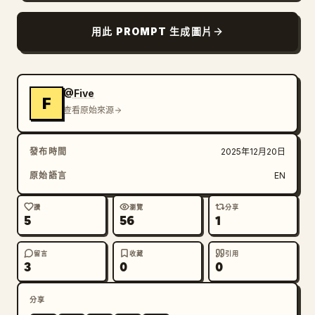
部落格
用此 PROMPT 生成圖片
更新
@Five
F
查看原始來源
發布時間
2025年12月20日
原始語言
EN
讚
瀏覽
分享
5
56
1
留言
收藏
引用
3
0
0
分享