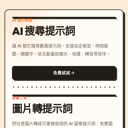
AI 提示詞庫
AI 搜尋提示詞
讓 AI 幫忙搜尋數萬提示詞，支援指定模型、時間範
圍、關鍵字，依互動量如曝光、收藏、轉發等排序。
免費試試
視覺工具
圖片轉提示詞
/imagine prompt: cinemati
把任意圖片轉成可重複使用的 AI 圖像提示詞：免費圖
c, cyberpunk sunset, neon