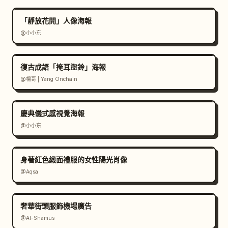
「靜放花開」人像海報
@小小东
復古成語「掩耳盜鈴」海報
@楊哥 | Yang Onchain
慶典儀式感視覺海報
@小小东
身著紅色緞面禮服的女性陽光肖像
@Aqsa
奢華街頭服飾機場廣告
@Al-Shamus