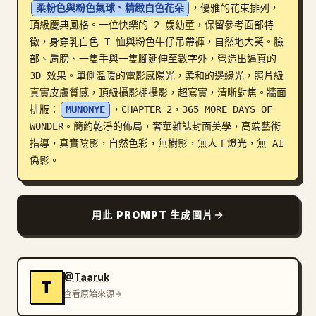
柔粉色與粉色氣球、精緻白色花朵
，優雅的花束排列，
部落格
頂級慶典風格。一位快樂的 2 歲幼童，保留參考面部特
徵，身穿乳白色 T 恤與粉色牛仔吊帶褲，自然地大笑。臉
部、肩膀、一隻手與一隻腳延伸至數字外，營造出逼真的 
更新
3D 效果。單側溫暖的電影感陽光，柔和的邊緣光，照片級
真實皮膚質感，頂級攝影棚攝影，超寫實，清晰對焦。牆面
排版：
MUNONYE
，CHAPTER 2，365 MORE DAYS OF 
WONDER。簡約乾淨的佈局，奢華雜誌封面美學，高端藝術
指導，真實陰影，自然色彩，無樹影，無人工燈光，無 AI 
偽影。
用此 PROMPT 生成圖片
@Taaruk
T
查看原始來源