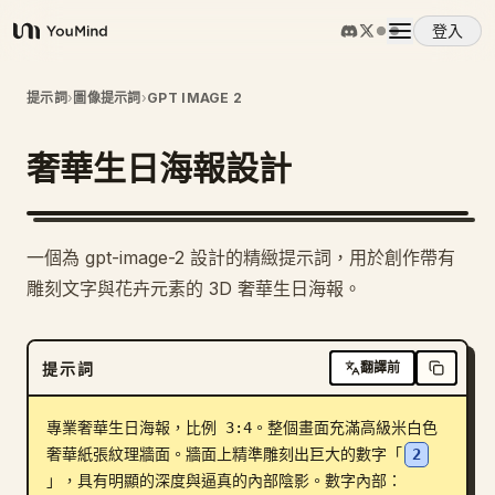
登入
YouMind
概覽
提示詞
›
圖像提示詞
›
GPT IMAGE 2
奢華生日海報設計
使用案例
技能
一個為 gpt-image-2 設計的精緻提示詞，用於創作帶有
雕刻文字與花卉元素的 3D 奢華生日海報。
提示詞
提示詞
翻譯前
定價
專業奢華生日海報，比例 3:4。整個畫面充滿高級米白色
下載
奢華紙張紋理牆面。牆面上精準雕刻出巨大的數字「
2
」，具有明顯的深度與逼真的內部陰影。數字內部：