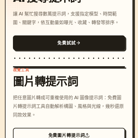
讓 AI 幫忙搜尋數萬提示詞，支援指定模型、時間範
圍、關鍵字，依互動量如曝光、收藏、轉發等排序。
免費試試
視覺工具
圖片轉提示詞
/imagine prompt: cinemati
把任意圖片轉成可重複使用的 AI 圖像提示詞：免費圖
c, cyberpunk sunset, neon
片轉提示詞工具自動解析構圖、風格與光線，幾秒還原
colors, 8k --v 6.0
同款效果。
免費圖片轉提示詞