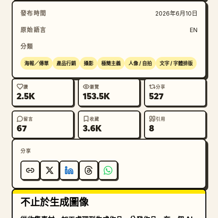
發布時間
2026年6月10日
原始語言
EN
分類
海報／傳單
產品行銷
攝影
極簡主義
人像 / 自拍
文字 / 字體排版
讚
瀏覽
分享
2.5K
153.5K
527
留言
收藏
引用
67
3.6K
8
分享
不止於生成圖像