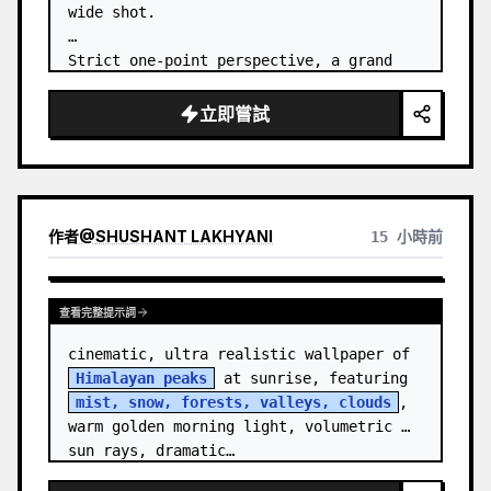
wide shot.

Strict one-point perspective, a grand 
heavenly staircase paved with light 
golden jade, passing through the sea of 
立即嘗試
clouds from the bottom…
作者
@
SHUSHANT LAKHYANI
15 小時前
查看完整提示詞
cinematic, ultra realistic wallpaper of 
Himalayan peaks
 at sunrise, featuring 
mist, snow, forests, valleys, clouds
, 
warm golden morning light, volumetric 
sun rays, dramatic…