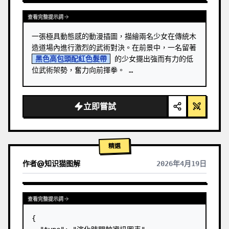
查看完整提示詞
一張極具動態感的動漫插圖，描繪兩名少女在傳統木
造道場內進行激烈的武術對決。在前景中，一名留著 
黑色高包頭配紅色髮帶
 的少女擺出強而有力的低
位武術架勢，奮力向前揮拳。 …
立即嘗試
精選
作者
@
知识猫图解
2026年4月19日
查看完整提示詞
{
