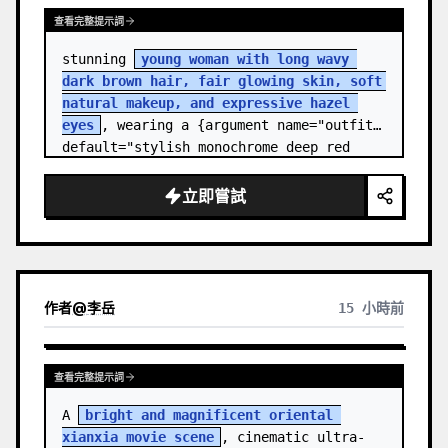
查看完整提示詞
stunning 
young woman with long wavy 
dark brown hair, fair glowing skin, soft 
natural makeup, and expressive hazel 
eyes
, wearing a {argument name="outfit" 
default="stylish monochrome deep red 
streetwear outfit consisting of a…
立即嘗試
作者
@
李岳
15 小時前
查看完整提示詞
A 
bright and magnificent oriental 
xianxia movie scene
, cinematic ultra-