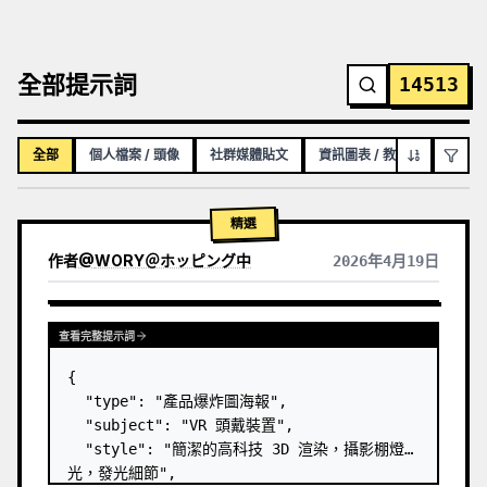
全部提示詞
14513
全部
個人檔案 / 頭像
社群媒體貼文
資訊圖表 / 教育視覺化內容
精選
作者
@
WORY＠ホッピング中
2026年4月19日
查看完整提示詞
{

  "type": "產品爆炸圖海報",

  "subject": "VR 頭戴裝置",

  "style": "簡潔的高科技 3D 渲染，攝影棚燈
光，發光細節",
