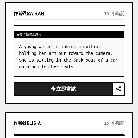
作者
@
SAIRAH
15 小時前
查看完整提示詞
A young woman is taking a selfie, 
holding her arm out toward the camera. 
She is sitting in the back seat of a car 
on black leather seats. …
立即嘗試
作者
@
ELISIA
15 小時前