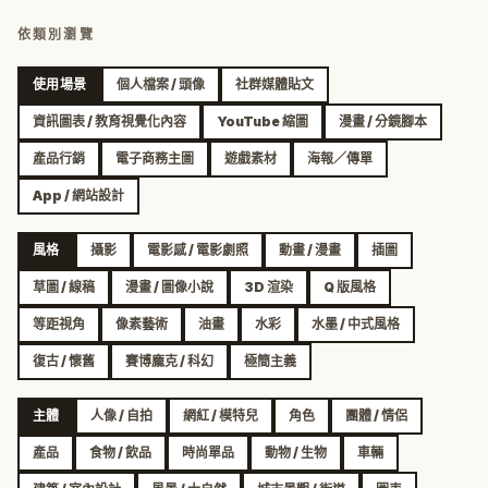
依類別瀏覽
使用場景
個人檔案 / 頭像
社群媒體貼文
資訊圖表 / 教育視覺化內容
YouTube 縮圖
漫畫 / 分鏡腳本
產品行銷
電子商務主圖
遊戲素材
海報／傳單
App / 網站設計
風格
攝影
電影感 / 電影劇照
動畫 / 漫畫
插圖
草圖 / 線稿
漫畫 / 圖像小說
3D 渲染
Q 版風格
等距視角
像素藝術
油畫
水彩
水墨 / 中式風格
復古 / 懷舊
賽博龐克 / 科幻
極簡主義
主體
人像 / 自拍
網紅 / 模特兒
角色
團體 / 情侶
產品
食物 / 飲品
時尚單品
動物 / 生物
車輛