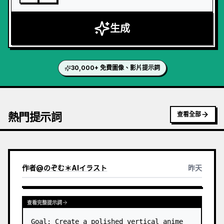
生成
30,000+ 免費圖像、影片提示詞
熱門提示詞
查看全部
作者
@
のぞむ＊AIイラスト
昨天
查看完整提示詞
Goal: Create a polished vertical anime 