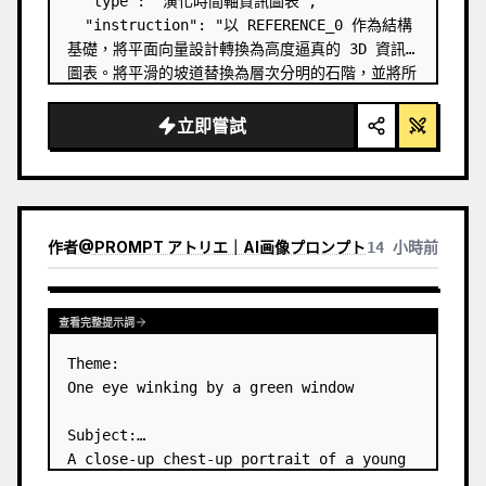
  "type": "演化時間軸資訊圖表",

  "instruction": "以 REFERENCE_0 作為結構
基礎，將平面向量設計轉換為高度逼真的 3D 資訊
圖表。將平滑的坡道替換為層次分明的石階，並將所
有生物升級為照片級的 3D 模型。",

  "style": {

立即嘗試
    "background": "
復古紋理羊皮紙
",

    "staircase": "{argument 
name=\"stairc…
作者
@
PROMPT アトリエ｜AI画像プロンプト
14 小時前
查看完整提示詞
Theme:

One eye winking by a green window

Subject:

A close-up chest-up portrait of a young 
woman wearing a 
white lace-trimmed 