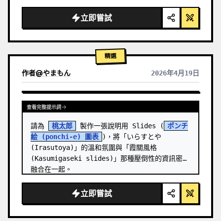
  "background": "
柔和的紫藍色漸層
",

  "header": {

立即嘗試
    "logo": "∞ 
Meta Quest 3
",

    "subt…
精選
作者
@
やまもん
2026年4月19日
查看其他模型的結果
查看完整提示詞
請為 
桃太郎
 製作一張說明用 Slides (
ポンチ
絵 (ponchi-e) 圖表
)，將「いらすとや 
(Irasutoya)」的溫和氛圍與「霞關風格 
(Kasumigaseki slides)」那種壓倒性的資訊密度
融合在一起。
立即嘗試