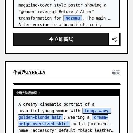
magazine-cover style poster showing a 
“gender-reversal Before / After” 
transformation for 
Nozomu
. The main 
After version is a beautiful, cool, 
androgynous anime boy who preserves…
立即嘗試
作者
@
ZYRELLA
前天
查看完整提示詞
A dreamy cinematic portrait of a 
beautiful young woman with 
long, wavy 
golden-blonde hair
, wearing a 
cream-
beige oversized shirt
 and a {argument 
name="accessory" default="black leather…