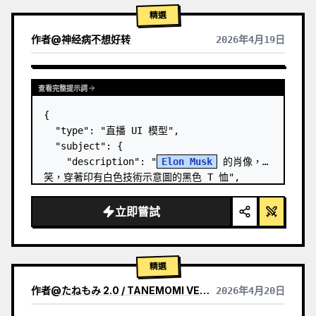
精選
作者
@
神经病不想好转
2026年4月19日
查看完整提示詞
{

  "type": "直播 UI 模型",

  "subject": {

    "description": "
Elon Musk
 的肖像，微
笑，穿著印有白色技術示意圖的黑色 T 恤",

    "background": "左側顯示帶有 '
SPACEX
' 
文字的螢幕，右側顯示紅色的 '{argument 
立即嘗試
name=\"r…
精選
作者
@
たねもみ 2.0 / TANEMOMI VER2.0
2026年4月20日