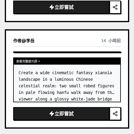
dress
 leaning her cheek on one hand and 
立即嘗試
smiling with one eye closed at a wooden 
table in a {argum…
作者
@
李岳
14 小時前
查看完整提示詞
Create a wide cinematic fantasy xianxia 
landscape in a luminous Chinese 
celestial realm: two small robed figures 
in pale flowing hanfu walk away from the 
viewer along a glossy white-jade bridge 
toward an enormous ornate palace gate 
rising from a mirror-still l…
立即嘗試