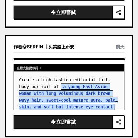
立即嘗試
作者
@
SEREIN ｜买美股上币安
前天
查看完整提示詞
Create a high-fashion editorial full-
body portrait of 
a young East Asian 
woman with long voluminous dark brown 
wavy hair, sweet-cool mature aura, pale 
skin, and soft but intense eye contact
standing in an aband…
立即嘗試