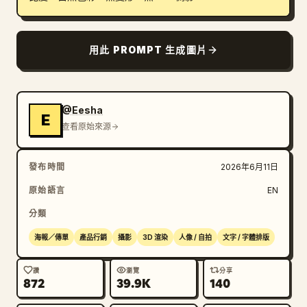
用此 PROMPT 生成圖片
@Eesha
E
查看原始來源
發布時間
2026年6月11日
原始語言
EN
分類
海報／傳單
產品行銷
攝影
3D 渲染
人像 / 自拍
文字 / 字體排版
讚
瀏覽
分享
872
39.9K
140