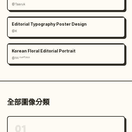
@Taaruk
Editorial Typography Poster Design
@K
Korean Floral Editorial Portrait
@𝟡𝟜 ᴾᴸᴬʸᶠᴼᴿᴳᴱ
全部圖像分類
01