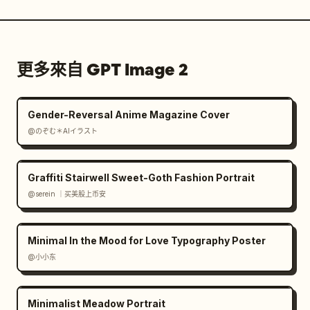
更多來自 GPT Image 2
Gender-Reversal Anime Magazine Cover
@のぞむ＊AIイラスト
Graffiti Stairwell Sweet-Goth Fashion Portrait
@serein ｜买美股上币安
Minimal In the Mood for Love Typography Poster
@小小东
Minimalist Meadow Portrait