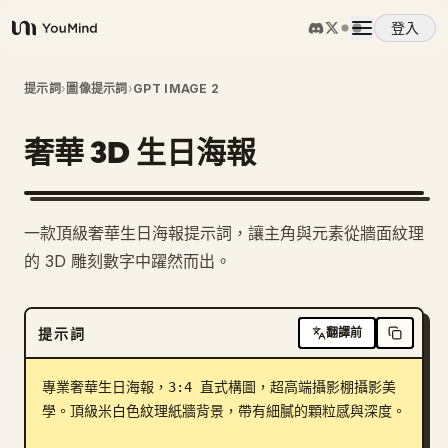
登入
YouMind
概覽
提示詞
›
圖像提示詞
›
GPT IMAGE 2
奢華 3D 生日海報
使用案例
技能
一款頂級奢華生日海報提示詞，讓主角與元素從牆面紋理
的 3D 雕刻數字中躍然而出。
提示詞
提示詞
翻譯前
定價
專業奢華生日海報，3:4 直式構圖，超高端攝影棚攝影美
下載
學。頂級米白色紋理紙牆背景，帶有細膩的顆粒感與深度。
