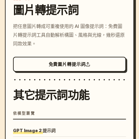
圖片轉提示詞
/imagine prompt: cinemati
把任意圖片轉成可重複使用的 AI 圖像提示詞：免費圖
c, cyberpunk sunset, neon
片轉提示詞工具自動解析構圖、風格與光線，幾秒還原
colors, 8k --v 6.0
同款效果。
免費圖片轉提示詞
其它提示詞功能
依模型瀏覽
GPT Image 2 提示詞