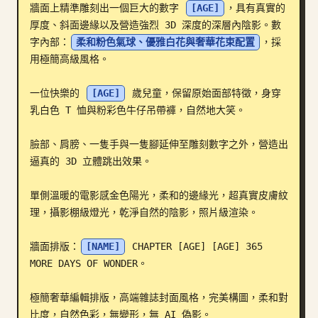
牆面上精準雕刻出一個巨大的數字 
[AGE]
，具有真實的
部落格
厚度、斜面邊緣以及營造強烈 3D 深度的深層內陰影。數
字內部：
柔和粉色氣球、優雅白花與奢華花束配置
，採
用極簡高級風格。

更新
一位快樂的 
[AGE]
 歲兒童，保留原始面部特徵，身穿
乳白色 T 恤與粉彩色牛仔吊帶褲，自然地大笑。

臉部、肩膀、一隻手與一隻腳延伸至雕刻數字之外，營造出
逼真的 3D 立體跳出效果。

單側溫暖的電影感金色陽光，柔和的邊緣光，超真實皮膚紋
理，攝影棚級燈光，乾淨自然的陰影，照片級渲染。

牆面排版：
[NAME]
 CHAPTER [AGE] [AGE] 365 
MORE DAYS OF WONDER。

極簡奢華編輯排版，高端雜誌封面風格，完美構圖，柔和對
比度，自然色彩，無變形，無 AI 偽影。