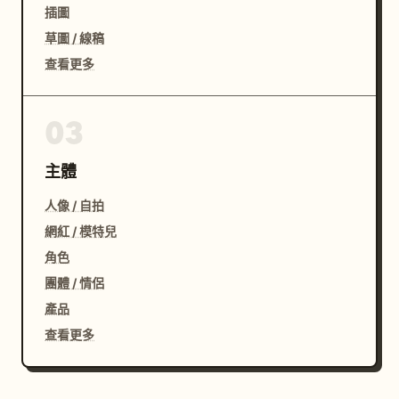
插圖
草圖 / 線稿
查看更多
03
主體
人像 / 自拍
網紅 / 模特兒
角色
團體 / 情侶
產品
查看更多