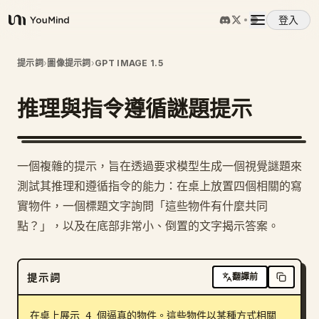
登入
YouMind
概覽
提示詞
›
圖像提示詞
›
GPT IMAGE 1.5
推理與指令遵循謎題提示
使用案例
技能
一個複雜的提示，旨在透過要求模型生成一個視覺謎題來
測試其推理和遵循指令的能力：在桌上放置四個相關的寫
提示詞
實物件，一個標題文字詢問「這些物件有什麼共同
點？」，以及在底部非常小、倒置的文字揭示答案。
定價
提示詞
翻譯前
下載
在桌上展示 4 個逼真的物件。這些物件以某種方式相關