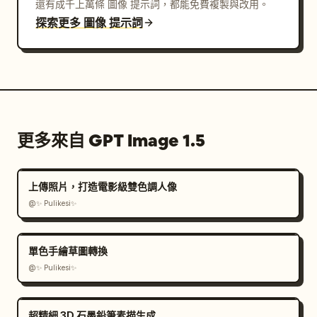
還有成千上萬條 圖像 提示詞，都能免費複製與改用。
探索更多 圖像 提示詞
更多來自 GPT Image 1.5
上傳照片，打造電影級雙色調人像
@✨ Pulikesi✨
單色手繪草圖轉換
@✨ Pulikesi✨
超精細 3D 石墨鉛筆素描生成