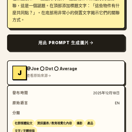
聯，這是一個謎題。在頂部添加標題文字：「這些物件有什
部落格
麼共同點？」。在底部用非常小的倒置文字揭示它們的關聯
方式。
更新
用此 PROMPT 生成圖片
@Joe ⭕ Dot ⭕ Average
J
查看原始來源
發布時間
2025年12月18日
原始語言
EN
分類
社群媒體貼文
資訊圖表 / 教育視覺化內容
攝影
產品
文字 / 字體排版