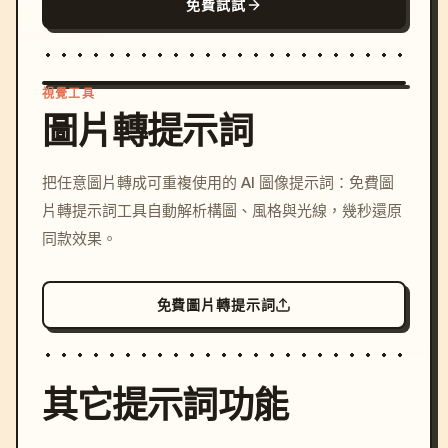
免費試試
視覺工具
圖片轉提示詞
/imagine prompt: cinemati
把任意圖片轉成可重複使用的 AI 圖像提示詞：免費圖
c, cyberpunk sunset, neon
片轉提示詞工具自動解析構圖、風格與光線，幾秒還原
colors, 8k --v 6.0
同款效果。
免費圖片轉提示詞
其它提示詞功能