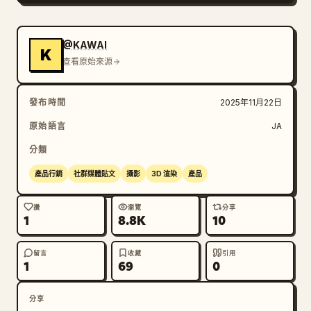
@KAWAI
K
查看原始來源
發布時間
2025年11月22日
原始語言
JA
分類
產品行銷
社群媒體貼文
攝影
3D 渲染
產品
讚
瀏覽
分享
1
8.8K
10
留言
收藏
引用
1
69
0
分享