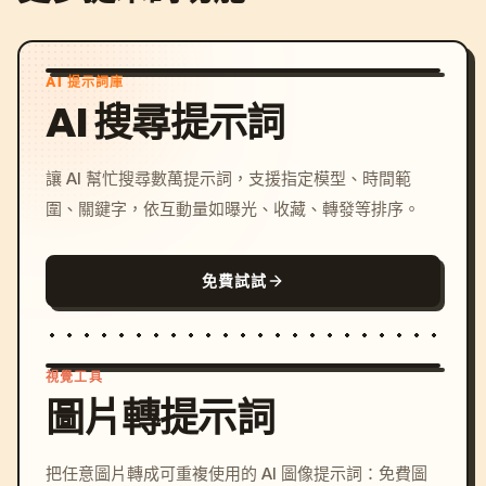
AI 提示詞庫
AI 搜尋提示詞
讓 AI 幫忙搜尋數萬提示詞，支援指定模型、時間範
圍、關鍵字，依互動量如曝光、收藏、轉發等排序。
免費試試
視覺工具
圖片轉提示詞
/imagine prompt: cinemati
把任意圖片轉成可重複使用的 AI 圖像提示詞：免費圖
c, cyberpunk sunset, neon