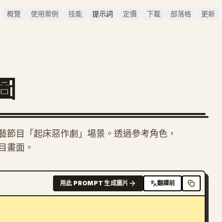
概覽
使用案例
技能
提示詞
定價
下載
部落格
更新
圖
藝節目「起床惡作劇」場景。透過參考角色，
目畫面。
用此 PROMPT 生成圖片
翻譯前