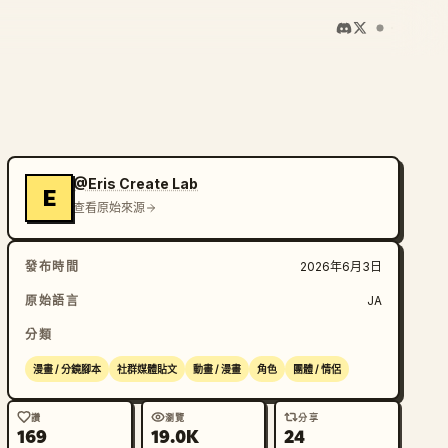
@Eris Create Lab
E
查看原始來源
發布時間
2026年6月3日
原始語言
JA
分類
漫畫 / 分鏡腳本
社群媒體貼文
動畫 / 漫畫
角色
團體 / 情侶
讚
瀏覽
分享
169
19.0K
24