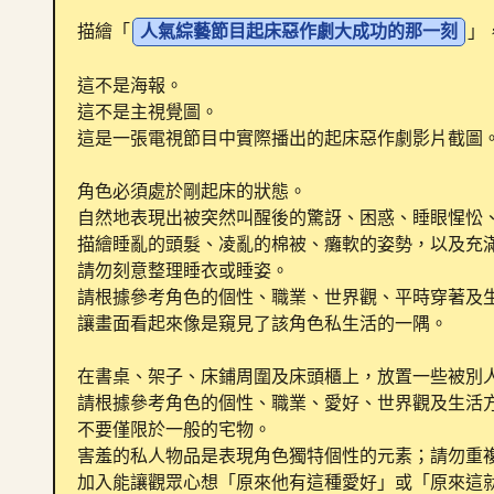
描繪「
人氣綜藝節目起床惡作劇大成功的那一刻
」
這不是海報。

這不是主視覺圖。

這是一張電視節目中實際播出的起床惡作劇影片截圖。
角色必須處於剛起床的狀態。

自然地表現出被突然叫醒後的驚訝、困惑、睡眼惺忪、
描繪睡亂的頭髮、凌亂的棉被、癱軟的姿勢，以及充滿
請勿刻意整理睡衣或睡姿。

請根據參考角色的個性、職業、世界觀、平時穿著及生
讓畫面看起來像是窺見了該角色私生活的一隅。

在書桌、架子、床鋪周圍及床頭櫃上，放置一些被別人
請根據參考角色的個性、職業、愛好、世界觀及生活方
不要僅限於一般的宅物。

害羞的私人物品是表現角色獨特個性的元素；請勿重複
加入能讓觀眾心想「原來他有這種愛好」或「原來這就