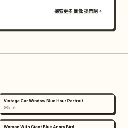
探索更多 圖像 提示詞
Vintage Car Window Blue Hour Portrait
@Sairah
Woman With Giant Blue Angry Bird