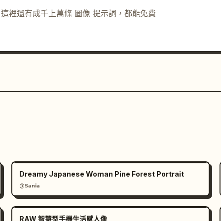
一笑的細節描寫。
示詞。這裡還有成千上萬條 圖像 提示詞，都能免費
Dreamy Japanese Woman Pine Forest Portrait
@𝗦𝗮𝗻𝗶𝗮
RAW 智慧型手機生活感人像