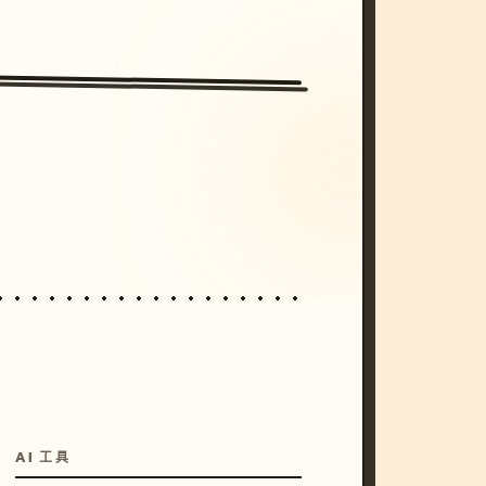
/imagine prompt: cinematic, cyberpunk s
unset, neon colors, 8k --v 6.0
AI 工具