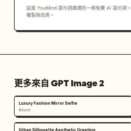
惡作劇節目特有的趣味與歡樂氛圍。

聚焦於能讓觀眾窺見角色意外一面或私生活，並會心
這是 YouMind 提示詞庫裡的一條免費 AI 提
複製與改用。
更多來自 GPT Image 2
Luxury Fashion Mirror Selfie
@Eesha
Urban Silhouette Aesthetic Greeting