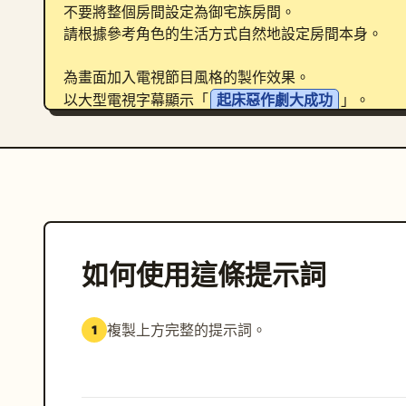
不要將整個房間設定為御宅族房間。

請根據參考角色的生活方式自然地設定房間本身。

為畫面加入電視節目風格的製作效果。

以大型電視字幕顯示「
起床惡作劇大成功
」。

加入電視風格的裝飾、字幕、音效文字、轉場效果、副標
包含一名惡作劇記者。

若只有一張參考圖片：生成一名符合該世界觀的原創電
若有多張參考圖片：使用第一張圖片作為惡作劇目標，
記者應手持麥克風，興奮地進行解說或將麥克風指向目
可以加入暗示電視工作人員或拍攝團隊存在的製作元素
強調表情上的滑稽與趣味氛圍。

如何使用這條提示詞
將其描述為看起來像是在真實播出的電視節目場景。

高品質動漫插畫
。

複製上方完整的提示詞。
1
自然的表情描繪。

豐富的小物件描寫。

資訊量豐富的電視節目製作效果。
