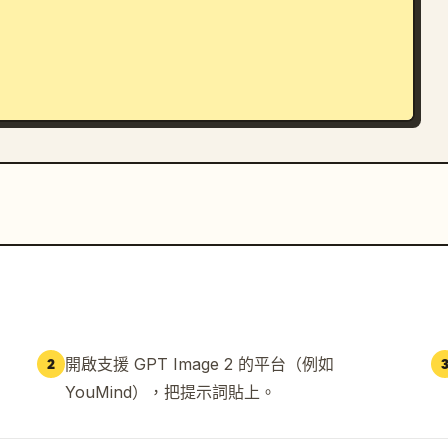
題、節目 Logo，以及顯示正在拍攝的畫面構圖。

視記者。

第二張圖片作為惡作劇記者。

標。

。

開啟支援 GPT Image 2 的平台（例如
2
YouMind），把提示詞貼上。