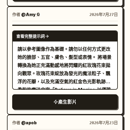
轉、縮放並留下美麗的光軌。 隨後，這四個部
分進一步分裂為 16 張，均勻分佈在螢幕上。
作者
@Amy G
2026年7月27日
這 16 張圖片以不同的時間差重複旋轉、3D 旋
轉與縮放，不斷增殖並填滿螢幕。背景中，紙
GEMINI-OMNI
花、金色粒子、星形光芒與慶祝特效壯觀地舞
查看完整提示詞
動，視覺化地強調「翻倍」的意象。 最後，所
請以參考圖像作為基礎。請勿以任何方式更改
有 16 張圖片高速向中心匯聚，瞬間整合為一
她的臉部、五官、膚色、髮型或表情。 將場景
張。當攝影機快速推向整合後的圖片時，金光
轉換為她正充滿動感地將閃耀的紅玫瑰花束拋
迸發，紙花灑滿螢幕。影片以慶祝成功的極致
向觀眾。玫瑰花束綻放為發光的魔法粒子、飄
華麗效果作為結尾。 確保影片全程無靜止畫
浮的花瓣，以及充滿空氣的紅金色光影軌跡。
面，保持明亮且充滿活力的節奏。動作應流暢
柔和的魔法文字「Believe in Magic」以優雅
且銳利，目標是達到廣告、商業影片或音樂錄
的發光書法字體，在飛舞的玫瑰與光影正中央
影帶等級的高品質動態圖形。 文字排版呈現
產生影片
浮現。保留迷人的玫瑰花園背景，增加更多閃
（慶祝/翻倍版本） 文字排版應與圖片的動作
爍光點與飄浮的玫瑰花瓣，營造出電影般吸睛
完美同步。文字放置於圖片前方，使用粗體、
的魔法氛圍。照片級真實感、高細節、鮮豔的
作者
@apob
2026年7月23日
現代且奢華的無襯線字體。為文字添加金色光