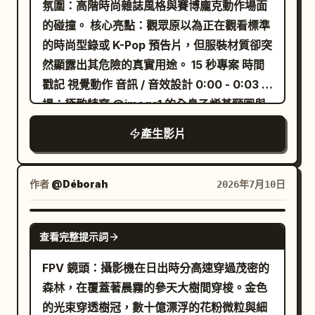
氛圍：高階時尚雜誌風格與賽博龐克動作場面
的碰撞。 核心亮點：觀眾原以為正在觀看標準
的時尚型錄或 K-Pop 預告片，但服裝材質卻突
然顯露出其危險的真實用途。 15 秒專案 時間
戳記 視覺動作 音訊 / 音效設計 0:00 - 0:03 開
場：極致特寫 @image1 的全息乙烯基頸圈與
鈦金屬鎖扣。鎖扣突然像密碼轉盤一樣旋轉，
產生影片
並發出深紫色的光芒。 輕快、亮麗的流行音樂
柔和地播放。隨後出現一聲尖銳、清晰的機械
「喀噠」聲。 0:03 - 0:06 轉折：鏡頭拉回。
作者
@Déborah
2026年7月10日
角色對著鏡頭露出完美的「燦爛笑容」。突
然，畫面劇烈故障。她的表情瞬間轉變為冷
GROK IMAGINE
查看完整提示詞
酷、面無表情的「時尚凝視」。 流行音樂猛烈
地卡頓、音調降低，轉變為沉重且具侵略性的
FPV 鏡頭：攝影機在日出時分高速穿過茂密的
暗黑合成器低音。 0:06 - 0:11 反轉：她旋轉
森林，在覆蓋著晨霧的參天大樹間穿梭。金色
進入「動態姿勢」。意想不到的元素：透明的
的光束穿透樹冠，數十億漂浮的花粉微粒與細