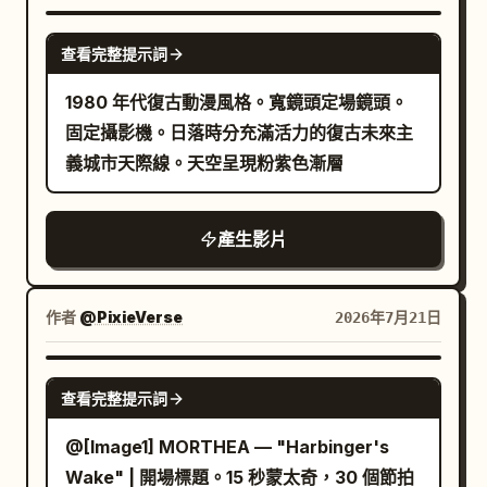
紅色與柔和的金光。
澤、發光效果、光暈與動態模糊，營造出慶祝
SEEDANCE 2.0
且高端的質感。 0–2 秒：巨大的「X」強勁地
查看完整提示詞
縮放，並與圖片的縮放節奏同步跳動。金光與
1980 年代復古動漫風格。寬鏡頭定場鏡頭。
閃光向四周擴散。 2–4 秒：配合圖片的 3D 旋
固定攝影機。日落時分充滿活力的復古未來主
轉，「Earnings」一詞從背景中躍出並大膽放
義城市天際線。天空呈現粉紫色漸層
大。伴隨著金色的光軌，呈現出象徵成功與獲
利的特效。 4–6 秒：「Doubled」一詞強而有
力地跳入螢幕中央並顯著放大。經過輕微的彈
產生影片
跳後，金色光芒灑滿螢幕，強調「收益翻倍」
的影響力。 6–8 秒：當圖片分裂為 4 張與 16
張時，多個「X」符號出現並有節奏地在螢幕
作者
@PixieVerse
2026年7月21日
上增殖。紙花、金色粒子與星形光芒在背景中
舞動，將慶祝氣氛推向最高點。 8–10 秒：所
SEEDANCE 2.0
查看完整提示詞
有圖片與文字匯聚於中心，「X」、
「Earnings」與「Doubled」重疊形成強而有
@[Image1] MORTHEA — "Harbinger's
力的標題。隨著攝影機推近，金光迸發，紙花
Wake" | 開場標題。15 秒蒙太奇，30 個節拍