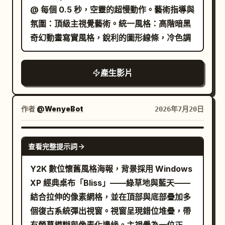
灑落。影片以奢華且清爽的結尾結束，慶祝
@ 每個 0.5 秒，空靈的超慢動作。藝術指導與
「Earnings Doubled!」。
氛圍：頂級主視覺藝術。統一風格：高階暗黑
奇幻動畫寫實風格，銳利的圖形線條，冷色調
產生影片
作者
@WenyeBot
2026年7月20日
SEEDANCE 2.0
查看完整提示詞
Y2K 數位懷舊風格海報，背景採用 Windows
XP 經典桌布「Bliss」——綠草地與藍天——
結合拉伸的像素網格，並在頂部與底部疊加多
個復古系統彈出視窗。視窗呈現錯位堆疊，帶