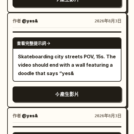
作者
@yes&
2026年8月3日
SEEDANCE-2.5
查看完整提示詞
Skateboarding city streets POV, 15s. The
video should end with a wall featuring a
doodle that says “yes&
產生影片
作者
@yes&
2026年8月3日
SEEDANCE-2.5