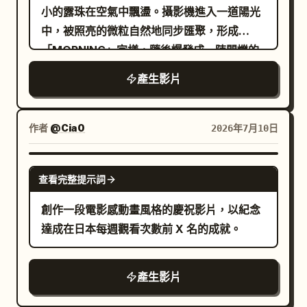
歐根紗袖子不只是布料，它們燃起虹彩光芒，
小的露珠在空氣中飄盪。攝影機進入一道陽光
化作動能防護罩，彈開了螢幕外射來的隱形雷
中，被照亮的微粒自然地同步匯聚，形成
射光束。 高頻的能量嗡嗡聲。雷射光束被彈開
「MORNING」字樣，隨後爆發成一陣閃爍的
時發出巨大的「劈啪」聲。 0:11 - 0:15 高潮：
金色塵埃。史詩級日出、電影感自然風光、超
產生影片
進入「舞台焦點」，她抓住掛在破洞牛仔褲上
寫實氛圍、令人屏息的 VFX 特效。
的粗鐵鍊。她用力一扯，鐵鍊瞬間過熱，變成
一條發光的電漿鞭。她將鐵鍊直接甩向攝影機
作者
@Cia0
2026年7月10日
鏡頭。 金屬摩擦聲、咆哮的能量劈啪聲，以及
玻璃破碎的聲音。畫面切換至靜音。
SEEDANCE 2.0
查看完整提示詞
創作一段電影感動畫風格的慶祝影片，以紀念
達成在日本每週觀看次數前 X 名的成就。
產生影片