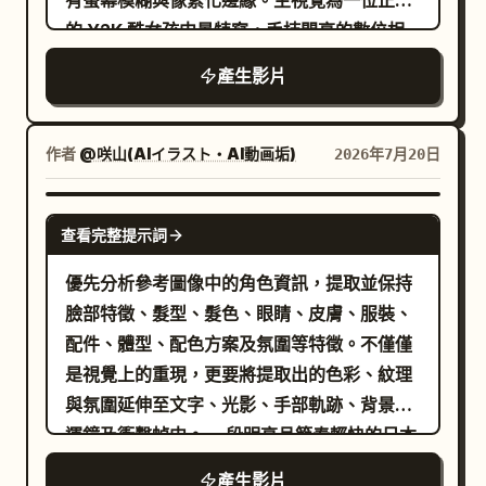
有螢幕模糊與像素化邊緣。主視覺為一位正面
的 Y2K 酷女孩中景特寫，手持閃亮的數位相
機風格物品，同時裝飾著卡通貼紙的復古數位
產生影片
裝置與手機邊框混合在一起，層疊於主體部
分。中英文主標題「FUTURE」位於左下角，
採用 3D 金屬感像素化無襯線字體，搭配淺藍
作者
@咲山(AIイラスト・AI動画垢)
2026年7月20日
色漸層輪廓與玻璃光澤。副標題「by Wenye
Bot」以小型灰紫色字體平鋪於底部。整體色
GROK IMAGINE
查看完整提示詞
調以藍綠色為主，融合水感反光與乾淨的數位
顆粒感。構圖包含多個錯位散落的圖層，傳達
優先分析參考圖像中的角色資訊，提取並保持
出科幻可愛、閃亮且生動的賽博次文化美學，
臉部特徵、髮型、髮色、眼睛、皮膚、服裝、
並帶有 Y2K 金屬材質濾鏡與增強的氣泡反射
配件、體型、配色方案及氛圍等特徵。不僅僅
效果。
是視覺上的重現，更要將提取出的色彩、紋理
與氛圍延伸至文字、光影、手部軌跡、背景、
運鏡及衝擊幀中。 一段明亮且節奏輕快的日本
元宇宙動漫開場風格舞蹈。角色面向前方，配
產生影片