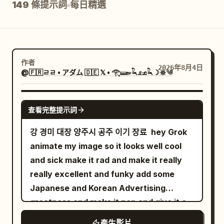
149 條提示詞
每日精選
部落格
更新
作者
2026年8月4日
@🇫🇷ㄹㄹ • アダム 🇩🇪 𝕏 • 𓂀𓆃𓆗𓃭𓆗☽𖤓༄
GROK IMAGINE
查看完整提示詞
강 경미 대장 양주시 공주 이기 장료 ￼ hey Grok
animate my image so it looks well cool
and sick make it rad and make it really
really excellent and funky add some
Japanese and Korean Advertising
greatness and make it pop and give it a
funky tune cheers salute
產生影片