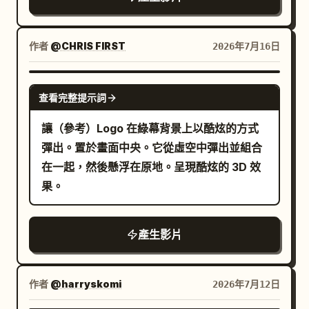
合輕快的節奏，連續進行一系列動作：雙手舉
至臉頰兩側 -> 單手向斜上方伸展 -> 另一隻手
叉腰 -> 左右小碎步 -> 雙臂快速在胸前交叉 -
作者
@CHRIS FIRST
2026年7月16日
> 雙手向外大幅張開 -> 身體斜傾並微抬單腳 -
> 食指交替指向左右兩側 -> 雙手在臉頰旁輕
GEMINI-OMNI
查看完整提示詞
微晃動。雙腳始終保持著地。 動作幅度不宜過
大，需細膩且快速，帶點俏皮可愛感。清晰呈
讓（參考）Logo 在綠幕背景上以酷炫的方式
現手臂、手腕及指尖的姿勢。重點在於上半身
彈出。置於畫面中央。它從虛空中彈出並組合
與手部的編舞，而非激烈的扭腰動作。包含短
在一起，然後懸浮在原地。呈現酷炫的 3D 效
暫的定格姿勢，隨後快速轉換至不同動作。表
果。
情充滿活力且愉悅。鏡頭基本上採用正面的全
身鏡頭。風格：日本全彩動漫、TV 動畫風
產生影片
格、賽璐珞風格、平塗上色、流暢的線條與填
色，以及如同動漫 OP 般輕快的剪輯。
作者
@harryskomi
2026年7月12日