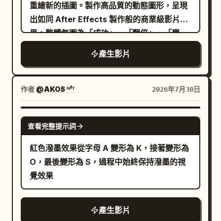
重繪新的插圖。製作高品質的動態圖形，呈現
出如同 After Effects 製作般的商業級影片效
果。整體氛圍為「成功」、「翻倍」、「慶
祝」與「喜悅」。背景明亮華麗，金光、紙
產生影片
花、閃光、粒子以及慶祝特效在其中優美舞
動。整部影片傳遞出積極且振奮人心的氛圍。
影片開始時，附加圖片同步出現在螢幕中央。
作者
@AKOS ᴺᶠᵀ
2026年7月30日
圖片強勁地放大，並有節奏地重複「擴大 ->
縮小 -> 擴大」的動作。伴隨著彈跳動畫，金
GROK IMAGINE
查看完整提示詞
光與閃光向四周擴散。 接著，圖片以中心為軸
快速旋轉 360 度，平滑過渡到沿 Y 軸的 3D
紅色潑墨效果從字母 A 變形為 K，接著變形為
旋轉（翻轉卡片效果）。攝影機同時進行輕微
O，最後變形為 S，過程中始終保持潑墨的視
的前後移動以營造深度感。金色的緞帶狀光芒
覺效果
與粒子隨旋轉同步飛舞，強調節慶感。 在 3D
旋轉結束的瞬間，圖片立即由一張分裂為四
產生影片
張。這四個部分飛向螢幕四角，各自持續旋