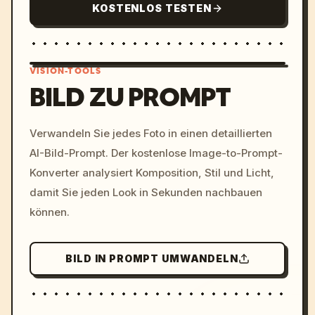
KOSTENLOS TESTEN
VISION-TOOLS
BILD ZU PROMPT
/imagine prompt: cinemati
Verwandeln Sie jedes Foto in einen detaillierten
c, cyberpunk sunset, neon
AI-Bild-Prompt. Der kostenlose Image-to-Prompt-
colors, 8k --v 6.0
Konverter analysiert Komposition, Stil und Licht,
damit Sie jeden Look in Sekunden nachbauen
können.
BILD IN PROMPT UMWANDELN