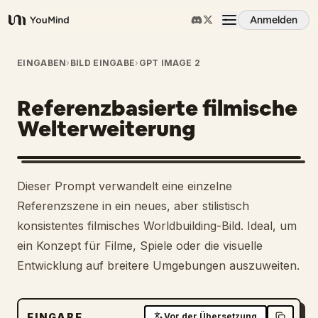
Anmelden
YouMind
Übersicht
EINGABEN
›
BILD EINGABE
›
GPT IMAGE 2
Referenzbasierte filmische
Anwendungsfälle
Welterweiterung
Fähigkeiten
1
Dieser Prompt verwandelt eine einzelne
Prompts
Referenzszene in ein neues, aber stilistisch
konsistentes filmisches Worldbuilding-Bild. Ideal, um
ein Konzept für Filme, Spiele oder die visuelle
Preise
Entwicklung auf breitere Umgebungen auszuweiten.
Download
EINGABE
Vor der Übersetzung