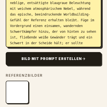
neblige, entsättigte blaugraue Beleuchtung 
mit weichem atmosphärischem Nebel, während 
das epische, beeindruckende Worldbuilding-
Gefühl der Referenz erhalten bleibt. Füge im 
Vordergrund einen einsamen, wandernden 
Schwertkämpfer hinzu, der von hinten zu sehen 
ist, fließende weiße Gewänder trägt und ein 
Schwert in der Scheide hält; er sollte 
zentriert unter dem größten Ring stehen, um 
den Maßstab zu betonen. Das Bild soll wie ein 
BILD MIT PROMPT ERSTELLEN
Frame aus einem High-Budget-Fantasyfilm 
wirken, mit extrem detailreicher Umgebung und 
einer kohärenten visuellen Sprache, die auf 
REFERENZBILDER
dem Referenzbild basiert.