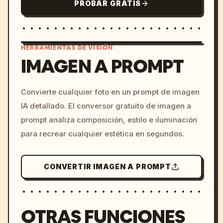
PROBAR GRATIS
HERRAMIENTAS DE VISIÓN
IMAGEN A PROMPT
/imagine prompt: cinemati
Convierte cualquier foto en un prompt de imagen
c, cyberpunk sunset, neon
IA detallado. El conversor gratuito de imagen a
colors, 8k --v 6.0
prompt analiza composición, estilo e iluminación
para recrear cualquier estética en segundos.
CONVERTIR IMAGEN A PROMPT
OTRAS FUNCIONES