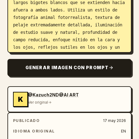
largos bigotes blancos que se extienden hacia 
afuera a ambos lados. Utiliza un estilo de 
fotografía animal fotorrealista, textura de 
pelaje extremadamente detallada, iluminación 
de estudio suave y natural, profundidad de 
campo reducida, enfoque nítido en la cara y 
los ojos, reflejos sutiles en los ojos y un 
fondo oscuro y suave de color 
verde profundo
 con un ligero viñeteado. 
GENERAR IMAGEN CON PROMPT
Composición de retrato vertical, encuadre 
cuadrado o casi vertical, sin accesorios, sin 
texto, sin marcas de agua, sin elementos 
humanos.
@Kazuch2ND@AI ART
K
Ver original
PUBLICADO
17 may 2026
IDIOMA ORIGINAL
EN