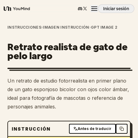
Iniciar sesión
YouMind
Resumen
INSTRUCCIONES
›
IMAGEN INSTRUCCIÓN
›
GPT IMAGE 2
Retrato realista de gato de
Casos de uso
pelo largo
Habilidades
Un retrato de estudio fotorrealista en primer plano
Prompts
de un gato esponjoso bicolor con ojos color ámbar,
ideal para fotografía de mascotas o referencia de
personajes animales.
Precios
Descargar
INSTRUCCIÓN
Antes de traducir