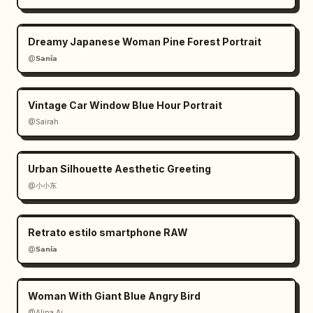
Dreamy Japanese Woman Pine Forest Portrait
@𝗦𝗮𝗻𝗶𝗮
Vintage Car Window Blue Hour Portrait
@Sairah
Urban Silhouette Aesthetic Greeting
@小小东
Retrato estilo smartphone RAW
@𝗦𝗮𝗻𝗶𝗮
Woman With Giant Blue Angry Bird
@Alina Ai