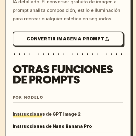
IA detallado. El conversor gratuito de imagen a
colors, 8k --v 6.0
prompt analiza composición, estilo e iluminación
para recrear cualquier estética en segundos.
CONVERTIR IMAGEN A PROMPT
OTRAS FUNCIONES
DE PROMPTS
POR MODELO
Instrucciones de GPT Image 2
Instrucciones de Nano Banana Pro