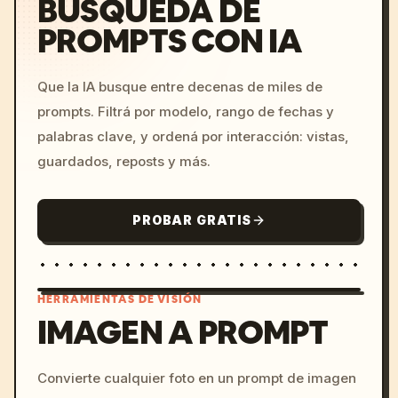
BÚSQUEDA DE
PROMPTS CON IA
Que la IA busque entre decenas de miles de
prompts. Filtrá por modelo, rango de fechas y
palabras clave, y ordená por interacción: vistas,
guardados, reposts y más.
PROBAR GRATIS
HERRAMIENTAS DE VISIÓN
IMAGEN A PROMPT
/imagine prompt: cinemati
Convierte cualquier foto en un prompt de imagen
c, cyberpunk sunset, neon