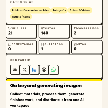
CATEGORÍAS
Publicación en redes sociales
Fotografía
Animal / Criatura
Retrato / Selfie
ME GUSTA
VISTAS
COMPARTIDOS
21
140
2
COMENTARIOS
GUARDADOS
CITAS
0
1
0
COMPARTIR
Go beyond generating imagen
Collect materials, process them, generate
finished work, and distribute it from one AI
workspace.