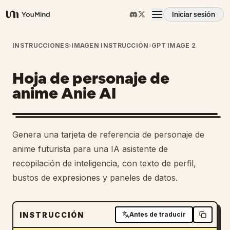
Iniciar sesión
YouMind
Resumen
INSTRUCCIONES
›
IMAGEN INSTRUCCIÓN
›
GPT IMAGE 2
Hoja de personaje de
Casos de uso
anime Anie AI
Habilidades
Genera una tarjeta de referencia de personaje de
Prompts
anime futurista para una IA asistente de
recopilación de inteligencia, con texto de perfil,
bustos de expresiones y paneles de datos.
Precios
Descargar
INSTRUCCIÓN
Antes de traducir