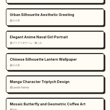
inferior izquierdo","código de barras sutil y 
adornos de microtexto técnico a la 
Urban Silhouette Aesthetic Greeting
derecha"]},"quote box":{"position":"inferior 
@小小东
izquierda","text":"
『Soy un genio, después de todo. Puedo 
entender cualquier cosa en este mundo. 
...Si quieres agradecerme, ¿por qué no me 
Elegant Anime Naval Girl Portrait
haces útil?』
@グリグリ＠ゲーム・艦これ
"}},"rendering instructions":"haz que parezca 
una tarjeta de referencia de personaje 
completa, tipografía nítida y legible donde 
Chinese Silhouette Lantern Wallpaper
sea posible, espaciado elegante, líneas 
@小小东
divisorias delgadas, tarjetas de información 
azul índigo, hologramas morados luminosos, 
sin paneles vacíos, sin fotorrealismo, sin 
Manga Character Triptych Design
estilo de cómic occidental"}
@Laraib Fatima‎
Mosaic Butterfly and Geometric Coffee Art
@Viki