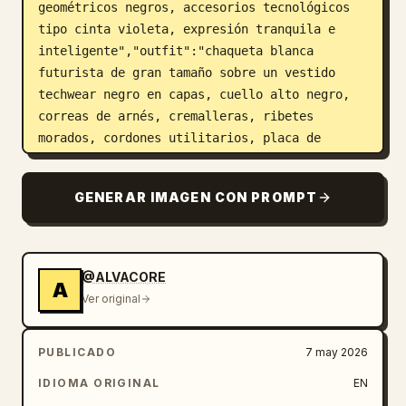
geométricos negros, accesorios tecnológicos 
tipo cinta violeta, expresión tranquila e 
inteligente","outfit":"chaqueta blanca 
futurista de gran tamaño sobre un vestido 
techwear negro en capas, cuello alto negro, 
correas de arnés, cremalleras, ribetes 
morados, cordones utilitarios, placa de 
identificación, mangas negras sin dedos, 
pequeños detalles tecnológicos de estrellas y 
GENERAR IMAGEN CON PROMPT
triángulos","pose":"gran retrato de cuerpo 
completo de tres cuartos a la izquierda, una 
mano levantada mientras interactúa con una 
pantalla de datos holográfica translúcida, 
@ALVACORE
A
postura relajada y 
Ver original
segura","companion":"pequeño robot mascota 
parecido a un gato negro en el centro 
PUBLICADO
7 may 2026
inferior con ojos morados y un dispositivo 
circular en la oreja"},"layout":
IDIOMA ORIGINAL
EN
{"canvas":"hoja de tarjeta de personaje 