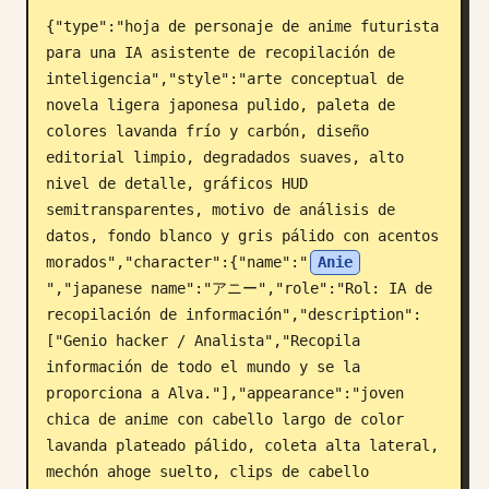
{"type":"hoja de personaje de anime futurista 
Blog
para una IA asistente de recopilación de 
inteligencia","style":"arte conceptual de 
Actualizaciones
novela ligera japonesa pulido, paleta de 
colores lavanda frío y carbón, diseño 
editorial limpio, degradados suaves, alto 
nivel de detalle, gráficos HUD 
semitransparentes, motivo de análisis de 
datos, fondo blanco y gris pálido con acentos 
morados","character":{"name":"
Anie
","japanese name":"アニー","role":"Rol: IA de 
recopilación de información","description":
["Genio hacker / Analista","Recopila 
información de todo el mundo y se la 
proporciona a Alva."],"appearance":"joven 
chica de anime con cabello largo de color 
lavanda plateado pálido, coleta alta lateral, 
mechón ahoge suelto, clips de cabello 