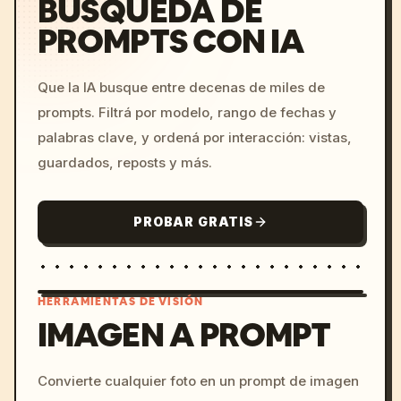
BÚSQUEDA DE
PROMPTS CON IA
Que la IA busque entre decenas de miles de
prompts. Filtrá por modelo, rango de fechas y
palabras clave, y ordená por interacción: vistas,
guardados, reposts y más.
PROBAR GRATIS
HERRAMIENTAS DE VISIÓN
IMAGEN A PROMPT
/imagine prompt: cinemati
Convierte cualquier foto en un prompt de imagen
c, cyberpunk sunset, neon