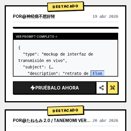
DESTACADO
POR
@
神经病不想好转
19 abr 2026
VER PROMPT COMPLETO
{

  "type": "mockup de interfaz de 
transmisión en vivo",

  "subject": {

    "description": "retrato de 
Elon 
Musk
, sonriendo, vistiendo una camiseta 
negra con un gráfico técnico esquemático 
PRUÉBALO AHORA
en blanco",

    "background":…
DESTACADO
POR
@
たねもみ 2.0 / TANEMOMI VER2.0
20 abr 2026