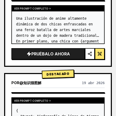
VER PROMPT COMPLETO
Una ilustración de anime altamente 
dinámica de dos chicas enfrascadas en 
una feroz batalla de artes marciales 
dentro de un dojo de madera tradicional. 
En primer plano, una chica con {argument 
name="character 1 hair" default="cabello 
negro en un moño alto con c…
PRUÉBALO AHORA
DESTACADO
POR
@
知识猫图解
19 abr 2026
VER PROMPT COMPLETO
{
