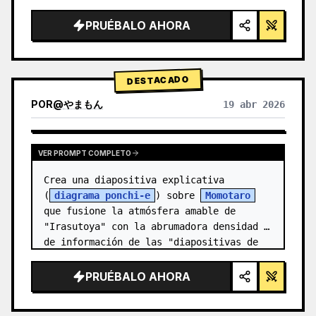
alta tecnología, iluminación de estudio, 
detalles brillantes",

PRUÉBALO AHORA
  "background": "{argument 
name=\"background color\" default=\"deg…
DESTACADO
POR
@
やまもん
19 abr 2026
VER RESULTADOS DE OTROS MODELOS
VER PROMPT COMPLETO
Crea una diapositiva explicativa 
(
diagrama ponchi-e
) sobre 
Momotaro
que fusione la atmósfera amable de 
"Irasutoya" con la abrumadora densidad 
de información de las "diapositivas de 
Kasumigase…
PRUÉBALO AHORA