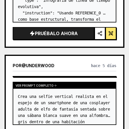
  "type": "infografía de línea de tiempo 
evolutiva",

  "instruction": "Usando REFERENCE_0 
como base estructural, transforma el 
diseño vectorial plano en una infografía 
3D altamente realista. Reemplaza las 
PRUÉBALO AHORA
rampas lisas por escalones de piedra 
definidos y actu…
POR
@
UNDERWOOD
hace 5 días
VER PROMPT COMPLETO
Crea una selfie vertical realista en el 
espejo de un smartphone de una cosplayer 
adulta de elfo de fantasía sentada sobre 
una sábana blanca suave en una alfombra 
gris dentro de una habitación 
minimalista de color beige. El sujeto es 