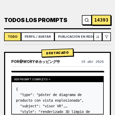
TODOS LOS PROMPTS
14393
TODO
PERFIL / AVATAR
PUBLICACIÓN EN REDES SOCIALES
DESTACADO
POR
@
WORY＠ホッピング中
19 abr 2026
VER PROMPT COMPLETO
{

  "type": "póster de diagrama de 
producto con vista explosionada",

  "subject": "visor VR",

  "style": "renderizado 3D limpio de 