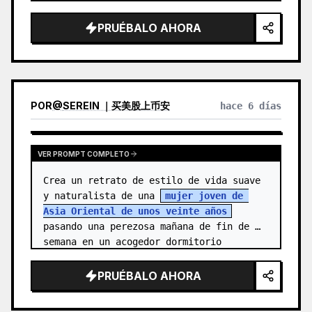
protagonista es una joven alegre, 
{argument name="character name" 
PRUÉBALO AHORA
default="…
POR
@
SEREIN ｜买美股上币安
hace 6 días
VER PROMPT COMPLETO
Crea un retrato de estilo de vida suave 
y naturalista de una 
mujer joven de 
Asia Oriental de unos veinte años
pasando una perezosa mañana de fin de 
semana en un acogedor dormitorio 
vintage. Ella está de pie cen…
PRUÉBALO AHORA