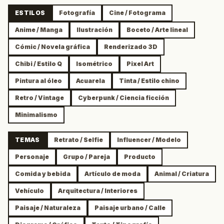
ESTILOS
Fotografía
Cine / Fotograma
Anime / Manga
Ilustración
Boceto / Arte lineal
Cómic / Novela gráfica
Renderizado 3D
Chibi / Estilo Q
Isométrico
Pixel Art
Pintura al óleo
Acuarela
Tinta / Estilo chino
Retro / Vintage
Cyberpunk / Ciencia ficción
Minimalismo
TEMAS
Retrato / Selfie
Influencer / Modelo
Personaje
Grupo / Pareja
Producto
Comida y bebida
Artículo de moda
Animal / Criatura
Vehículo
Arquitectura / Interiores
Paisaje / Naturaleza
Paisaje urbano / Calle