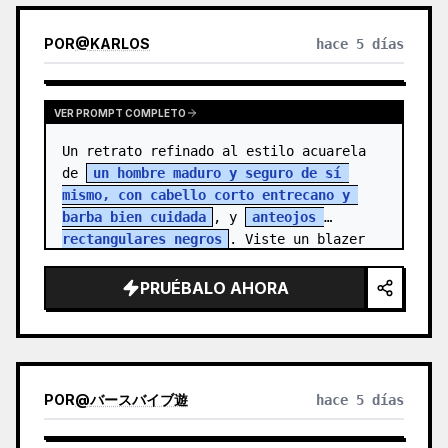
POR
@
KARLOS
hace 5 días
VER PROMPT COMPLETO
Un retrato refinado al estilo acuarela 
de 
un hombre maduro y seguro de sí 
mismo, con cabello corto entrecano y 
barba bien cuidada
, y 
anteojos 
rectangulares negros
. Viste un blazer 
colo…
PRUÉBALO AHORA
POR
@
バースバイブ遊
hace 5 días