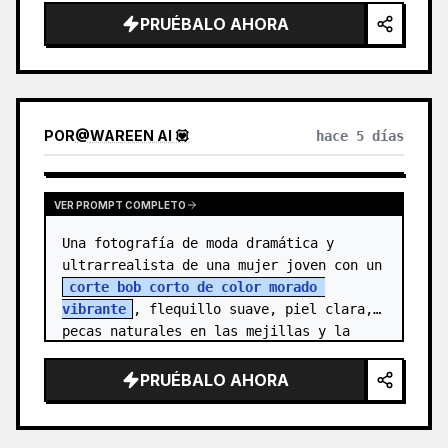
{argument name="character n…
PRUÉBALO AHORA
POR
@
WAREEN AI 💟
hace 5 días
VER PROMPT COMPLETO
Una fotografía de moda dramática y 
ultrarrealista de una mujer joven con un 
corte bob corto de color morado 
vibrante
, flequillo suave, piel clara, 
pecas naturales en las mejillas y la 
nariz, y ojos marrones expresivos. Vi…
PRUÉBALO AHORA