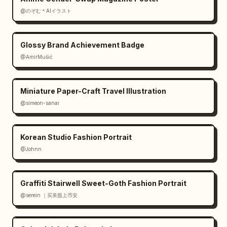
@のぞむ＊AIイラスト
Glossy Brand Achievement Badge
@AmirMušić
Miniature Paper-Craft Travel Illustration
@simeon-sanai
Korean Studio Fashion Portrait
@Johnn
Graffiti Stairwell Sweet-Goth Fashion Portrait
@serein ｜买美股上币安