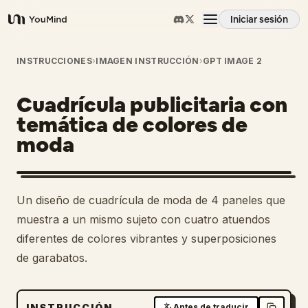
Iniciar sesión
YouMind
Resumen
INSTRUCCIONES
›
IMAGEN INSTRUCCIÓN
›
GPT IMAGE 2
Cuadrícula publicitaria con
Casos de uso
temática de colores de
moda
Habilidades
Prompts
Un diseño de cuadrícula de moda de 4 paneles que
muestra a un mismo sujeto con cuatro atuendos
Precios
diferentes de colores vibrantes y superposiciones
de garabatos.
Descargar
INSTRUCCIÓN
Antes de traducir