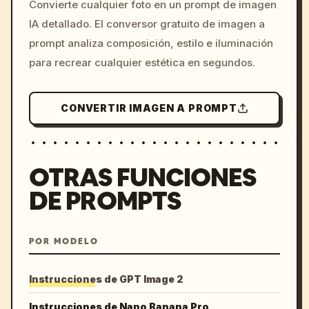
Convierte cualquier foto en un prompt de imagen
c, cyberpunk sunset, neon
IA detallado. El conversor gratuito de imagen a
colors, 8k --v 6.0
prompt analiza composición, estilo e iluminación
para recrear cualquier estética en segundos.
CONVERTIR IMAGEN A PROMPT
OTRAS FUNCIONES
DE PROMPTS
POR MODELO
Instrucciones de GPT Image 2
Instrucciones de Nano Banana Pro