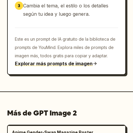
Cambia el tema, el estilo o los detalles
3
Sin texto, sin marca de agua, sin logotipo

según tu idea y luego genera.
Identidad facial consistente en los cuatro 
paneles

Este es un prompt de IA gratuito de la biblioteca de
Fotografía editorial de moda moderna, 
prompts de YouMind. Explora miles de prompts de
fotorrealista y cinematográfica

imagen más, todos gratis para copiar y adaptar.
Explorar más prompts de imagen
Prompt negativo: rostro borroso, dedos extra, 
partes del cuerpo duplicadas, anatomía 
distorsionada, baja calidad, pies recortados, 
texto, marca de agua, logotipo, marco, borde, 
colores sobresaturados, proporciones poco 
realistas, estilo de dibujos animados, 
Más de GPT Image 2
aspecto de CGI.
Anime Gender-Swap Magazine Poster