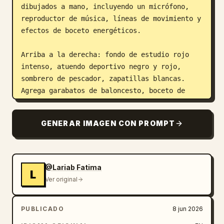
dibujados a mano, incluyendo un micrófono, 
reproductor de música, líneas de movimiento y 
efectos de boceto energéticos.

Arriba a la derecha: fondo de estudio rojo 
intenso, atuendo deportivo negro y rojo, 
sombrero de pescador, zapatillas blancas. 
Agrega garabatos de baloncesto, boceto de 
cronómetro, estelas de movimiento curvas y 
elementos gráficos deportivos.

GENERAR IMAGEN CON PROMPT
Abajo a la izquierda: fondo de estudio 
amarillo brillante, sombrero de pescador 
amarillo, chaqueta amarilla, atuendo de moda 
@Lariab Fatima‎
L
negro y amarillo, zapatillas negras. Agrega 
Ver original
formas líquidas fluidas, líneas de velocidad, 
patrones geométricos y acentos energéticos al 
PUBLICADO
8 jun 2026
estilo cómic.
