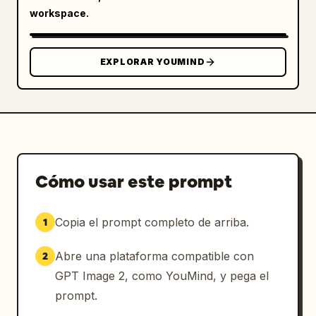
Estética de campaña de ropa deportiva de alta 
workspace.
costura

Iluminación profesional con softbox

EXPLORAR YOUMIND
Detalles nítidos y texturas de tela realistas

Apariencia de anuncio de revista premium

Superposiciones creativas de garabatos 
blancos dibujados a mano

Cómo usar este prompt
Lenguaje corporal y movimiento dinámicos

Copia el prompt completo de arriba.
1
Colores vibrantes con contraste perfecto

Abre una plataforma compatible con
2
Calidad 8K ultra detallada

GPT Image 2, como YouMind, y pega el
prompt.
Estilo de póster viral de Instagram
