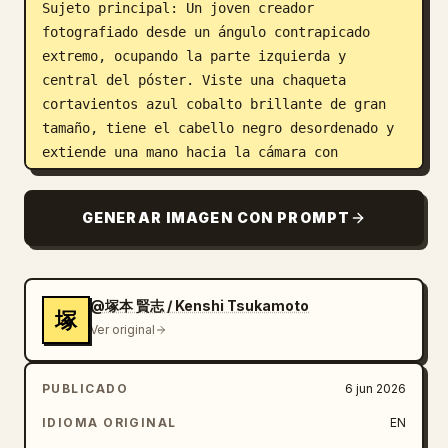
Sujeto principal: Un joven creador 
fotografiado desde un ángulo contrapicado 
extremo, ocupando la parte izquierda y 
central del póster. Viste una chaqueta 
cortavientos azul cobalto brillante de gran 
tamaño, tiene el cabello negro desordenado y 
extiende una mano hacia la cámara con 
desenfoque de movimiento y poca profundidad 
de campo. Su rostro está intencionalmente 
GENERAR IMAGEN CON PROMPT
oscurecido por un bloque de censura de 
mosaico/desenfoque cuadrado suave. La 
iluminación es dura y editorial, con un 
fuerte contraste contra el fondo amarillo.

@塚本 賢志 / Kenshi Tsukamoto
塚
Ver original
Diseño: Coloca un logotipo inclinado gigante 
en negro que diga 
Banas
 en la parte 
PUBLICADO
6 jun 2026
superior central derecha, con una pequeña 
marca registrada. Encima, añade una franja de 
IDIOMA ORIGINAL
EN
titular negra estrecha con texto de marketing 