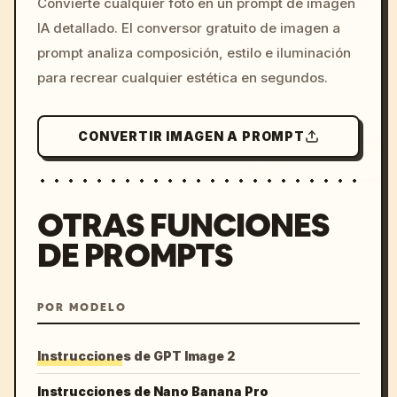
Convierte cualquier foto en un prompt de imagen
c, cyberpunk sunset, neon
IA detallado. El conversor gratuito de imagen a
colors, 8k --v 6.0
prompt analiza composición, estilo e iluminación
para recrear cualquier estética en segundos.
CONVERTIR IMAGEN A PROMPT
OTRAS FUNCIONES
DE PROMPTS
POR MODELO
Instrucciones de GPT Image 2
Instrucciones de Nano Banana Pro