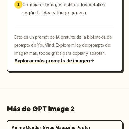
insignias de funciones rectangulares pequeñas 
Cambia el tema, el estilo o los detalles
3
en el lado derecho; exactamente 5 elementos 
según tu idea y luego genera.
de navegación inferiores con iconos blancos 
simples: destello/generación de IA, capas, 
cuadrícula/plantilla, carga en la nube y 
botón de búsqueda/experiencia.

Este es un prompt de IA gratuito de la biblioteca de
prompts de YouMind. Explora miles de prompts de
Maquetas de la aplicación: La pantalla 
imagen más, todos gratis para copiar y adaptar.
inclinada más grande debe mostrar una 
Explorar más prompts de imagen
interfaz de usuario oscura etiquetada con el 
nombre del producto y una imagen surrealista 
generada de una persona con ropa amarilla 
mirando hacia islas flotantes y vegetación en 
un cielo azul brillante. La maqueta del 
smartphone debe mostrar una interfaz móvil 
oscura con filas de miniaturas y un botón de 
Más de GPT Image 2
creación.

Estilo visual: Diseño gráfico comercial 
Anime Gender-Swap Magazine Poster