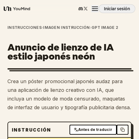
Iniciar sesión
YouMind
Resumen
INSTRUCCIONES
›
IMAGEN INSTRUCCIÓN
›
GPT IMAGE 2
Anuncio de lienzo de IA
Casos de uso
estilo japonés neón
Habilidades
Crea un póster promocional japonés audaz para
Prompts
una aplicación de lienzo creativo con IA, que
incluya un modelo de moda censurado, maquetas
de interfaz de usuario y tipografía publicitaria densa.
Precios
Descargar
INSTRUCCIÓN
Antes de traducir