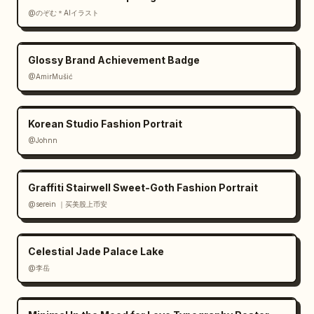
japonés ultra audaz, tipografía negra sobre 
@のぞむ＊AIイラスト
amarillo neón, perspectiva sesgada, 
composición enérgica, distorsión de lente 
dramática, fotografía de moda brillante 
Glossy Brand Achievement Badge
mezclada con maquetas de interfaz de usuario, 
@AmirMušić
alto contraste, acabado de anuncio impreso 
nítido, sin minimalismo limpio, sin fondo 
Korean Studio Fashion Portrait
blanco, sin marca de agua.
@Johnn
Graffiti Stairwell Sweet-Goth Fashion Portrait
@serein ｜买美股上币安
Celestial Jade Palace Lake
@李岳