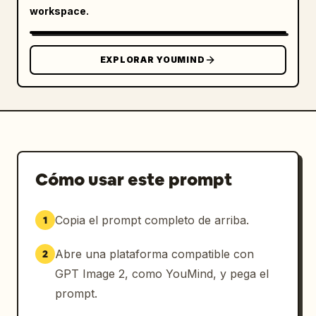
workspace.
visualización japonesa en negrita, mezclando 
escritura horizontal y vertical.

EXPLORAR YOUMIND
Elementos visibles discretos a incluir: 
exactamente 1 modelo humano censurado; 
exactamente 1 logotipo de producto gigante; 
exactamente 1 pantalla de vista previa de la 
aplicación tipo portátil/tableta cerca de la 
parte inferior central derecha; exactamente 1 
maqueta de aplicación para smartphone en la 
Cómo usar este prompt
esquina inferior derecha; exactamente 1 
insignia circular de llamada a la acción; 
exactamente 1 panel de titular vertical alto 
Copia el prompt completo de arriba.
1
en el extremo derecho; exactamente 2 bloques 
de estadísticas numéricas grandes a la 
Abre una plataforma compatible con
2
izquierda, uno mostrando 70% y otro mostrando 
GPT Image 2, como YouMind, y pega el
50万人; exactamente 6 etiquetas de funciones 
prompt.
apiladas en el lado izquierdo; exactamente 4 