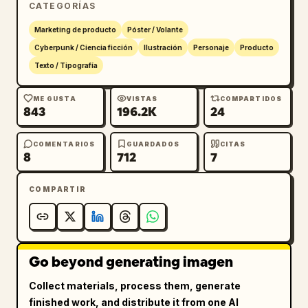
CATEGORÍAS
japonés enérgico. Alrededor del logotipo, 
utiliza múltiples cuadros de texto inclinados 
Marketing de producto
Póster / Volante
en amarillo y negro. En el extremo derecho, 
Cyberpunk / Ciencia ficción
Ilustración
Personaje
Producto
añade un panel de titular vertical alto. En 
Texto / Tipografía
la parte inferior, añade una barra de 
navegación negra con iconos de funciones del 
ME GUSTA
VISTAS
COMPARTIDOS
843
196.2K
24
producto y etiquetas.

Contenido de texto: El titular japonés más 
COMENTARIOS
GUARDADOS
CITAS
8
712
7
grande debe ser 
AIで、想像を超えろ。レイヤーも、ポーズも、すべて
自由自在。
COMPARTIR
. El área principal del logotipo debe incluir 
la frase de apoyo 
次世代AIキャンバスツール
. 
Añade una llamada destacada central en 
negrita que diga 
無限大。
. Añade una 
Go beyond generating imagen
insignia circular de llamada a la acción a la 
Collect materials, process them, generate
derecha que diga 
今すぐ無料で始める!
. Mantén 
finished work, and distribute it from one AI
todo el texto visible en tipografía de 