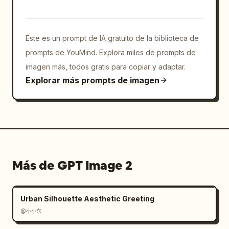
líneas de velocidad azules radiantes desde 
los bordes","Mensaje negro centrado en 
negrita: 
ご視聴ありがとうございました！
","Barra 
Este es un prompt de IA gratuito de la biblioteca de
de llamada a la acción horizontal azul que 
contiene tres segmentos: icono de pulgar 
prompts de YouMind. Explora miles de prompts de
arriba 高評価, icono de botón de reproducción 
imagen más, todos gratis para copiar y adaptar.
チャンネル登録, flecha de compartir シェ
Explorar más prompts de imagen
ア","Texto negro centrado debajo: よろしくお願
いします！","Produced by sobre el logotipo 
gris/negro de SLAP®","Decoraciones dispersas 
de destellos, círculos, diamantes y puntos en 
azul y amarillo","Líneas de movimiento 
diagonales alrededor del borde creando un 
Más de GPT Image 2
efecto de explosión 
festiva"],"bottom_badge":"pequeña etiqueta 
oscura redondeada 9:16 en la parte inferior 
Urban Silhouette Aesthetic Greeting
izquierda"}]},"composition_notes":"Genera una 
única imagen horizontal que muestre los tres 
@小小东
diseños de tarjetas finales 9:16 alineados 