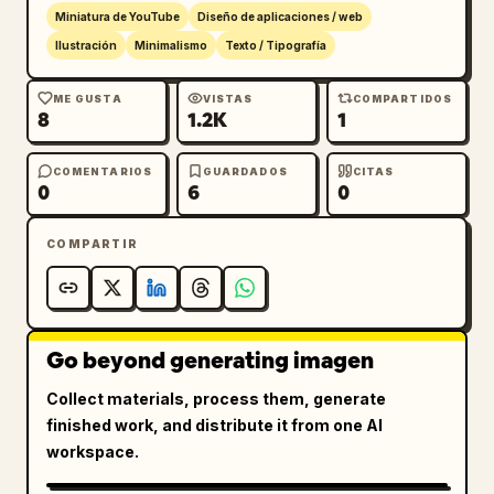
texto 
最後までご視聴ありがとうございました！
Miniatura de YouTube
Diseño de aplicaciones / web
","Tres iconos sociales azules en una fila: 
Ilustración
Minimalismo
Texto / Tipografía
pulgar arriba etiquetado como いいね, burbuja 
de diálogo etiquetada como コメント, flecha de 
ME GUSTA
VISTAS
COMPARTIDOS
8
1.2K
1
compartir etiquetada como シェア","Divisor 
horizontal azul con puntos","Texto de 
Produced by sobre el logotipo negro grande de 
COMENTARIOS
GUARDADOS
CITAS
0
6
0
SLAP®","Decoraciones de esquina: barras 
diagonales redondeadas azules/amarillas, 
COMPARTIR
puntos, pequeños acentos circulares y 
pequeñas marcas de 
explosión"],"bottom_badge":"pequeña etiqueta 
oscura redondeada 9:16 en la parte inferior 
Go beyond generating imagen
izquierda"},{"title":"Variante 2: solicitud 
de suscripción con pie de página de onda 
Collect materials, process them, generate
azul","position":"tarjeta 
finished work, and distribute it from one AI
central","elements_count":6,"elements":
workspace.
["Titular grande en el centro 
superior","Mensaje negro centrado: 