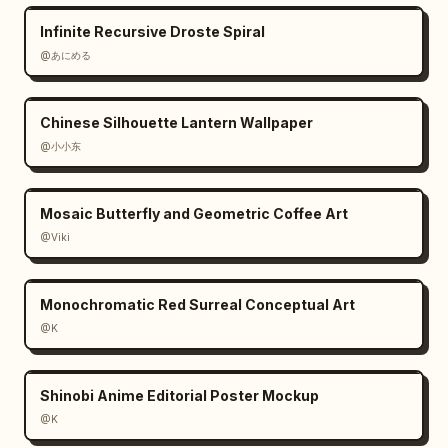
uniformemente de izquierda a derecha con 
Infinite Recursive Droste Spiral
espacios estrechos, como una vista previa de 
@あにめる
comparación de diseño. Mantén el texto en 
japonés nítido y legible, conserva una fuerte 
consistencia de marca azul/amarilla y haz que 
Chinese Silhouette Lantern Wallpaper
las tarjetas parezcan listas para los finales 
@小小东
de videos de formato corto."}
Mosaic Butterfly and Geometric Coffee Art
@Viki
Monochromatic Red Surreal Conceptual Art
@K
Shinobi Anime Editorial Poster Mockup
@K