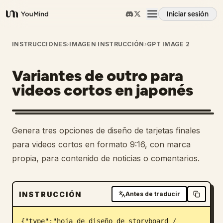
Iniciar sesión
YouMind
Resumen
INSTRUCCIONES
›
IMAGEN INSTRUCCIÓN
›
GPT IMAGE 2
Variantes de outro para
Casos de uso
videos cortos en japonés
Habilidades
Genera tres opciones de diseño de tarjetas finales
Prompts
para videos cortos en formato 9:16, con marca
propia, para contenido de noticias o comentarios.
Precios
INSTRUCCIÓN
Antes de traducir
Descargar
{"type":"hoja de diseño de storyboard / 