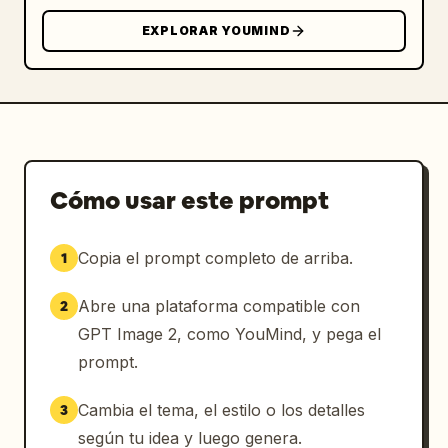
ご視聴いただきありがとうございました！
","Botón 
EXPLORAR YOUMIND
de llamada a la acción amarillo en forma de 
píldora con texto azul: 
チャンネル登録＆高評価お願いします！
","Pie de 
página grande con onda azul curva con una 
curva amarilla delgada encima","Texto blanco 
de Produced by y logotipo blanco grande de 
SLAP® dentro del pie de página 
Cómo usar este prompt
azul","Pequeños triángulos decorativos, 
círculos, cuadrículas de puntos y marcas 
Copia el prompt completo de arriba.
1
radiantes azules alrededor del área 
inferior"],"bottom_badge":"pequeña etiqueta 
Abre una plataforma compatible con
2
oscura redondeada 9:16 en la parte inferior 
izquierda"},{"title":"Variante 3: outro 
GPT Image 2, como YouMind, y pega el
energético de 
prompt.
suscripción/compartir","position":"tarjeta 
derecha","elements_count":7,"elements":
Cambia el tema, el estilo o los detalles
3
["Titular grande en el centro superior con 
según tu idea y luego genera.