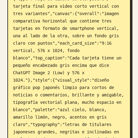
tarjeta final para video corto vertical con 
Blog
tres variantes","canvas":{"overall":"imagen 
comparativa horizontal que contiene tres 
Actualizaciones
tarjetas en formato de smartphone vertical, 
una al lado de la otra, sobre un fondo gris 
claro con puntos","each_card_size":"9:16 
vertical, 576 x 1024, fondo 
blanco","top_caption":"Cada tarjeta tiene un 
pequeño encabezado gris encima que dice 
ChatGPT Image 2 (Low) y 576 x 
1024."},"style":{"visual_style":"diseño 
gráfico pop japonés limpio para cortos de 
noticias o comentarios, brillante y amigable, 
tipografía vectorial plana, mucho espacio en 
blanco","palette":"azul cielo, blanco, 
amarillo limón, negro, acentos en gris 
claro","typography":"letras de titulares 
japoneses grandes, negritas e inclinadas en 