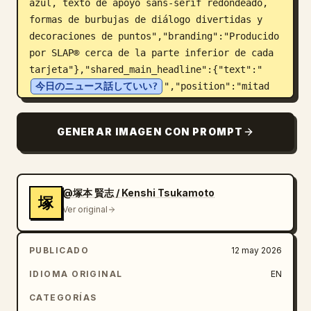
azul, texto de apoyo sans-serif redondeado, 
formas de burbujas de diálogo divertidas y 
decoraciones de puntos","branding":"Producido 
por SLAP® cerca de la parte inferior de cada 
tarjeta"},"shared_main_headline":{"text":"
今日のニュース話していい?
","position":"mitad 
superior de cada tarjeta 
vertical","appearance":"texto japonés azul 
GENERAR IMAGEN CON PROMPT
grande y dinámico dentro o superpuesto a un 
contorno de burbuja de diálogo azul delgado, 
ligeramente inclinado, con línea de puntos 
amarilla y pequeñas marcas de explosión 
@塚本 賢志 / Kenshi Tsukamoto
塚
amarillas"},"layout":
Ver original
{"variant_count":3,"variants":
[{"title":"Variante 1: outro con iconos de 
PUBLICADO
12 may 2026
interacción","position":"tarjeta 
izquierda","elements_count":6,"elements":
IDIOMA ORIGINAL
EN
["Titular grande en el centro 
CATEGORÍAS
superior","Banner redondeado azul con el 