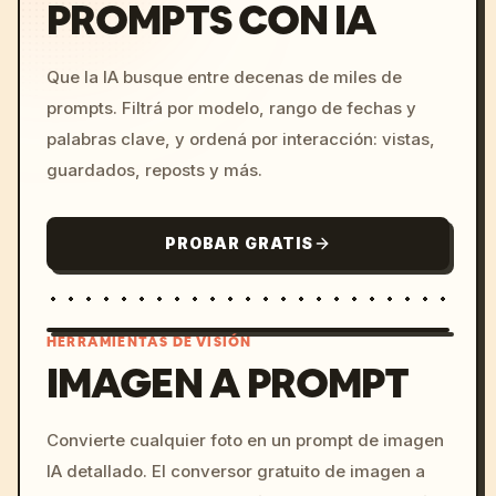
PROMPTS CON IA
Que la IA busque entre decenas de miles de
prompts. Filtrá por modelo, rango de fechas y
palabras clave, y ordená por interacción: vistas,
guardados, reposts y más.
PROBAR GRATIS
HERRAMIENTAS DE VISIÓN
IMAGEN A PROMPT
/imagine prompt: cinemati
Convierte cualquier foto en un prompt de imagen
c, cyberpunk sunset, neon
IA detallado. El conversor gratuito de imagen a
colors, 8k --v 6.0