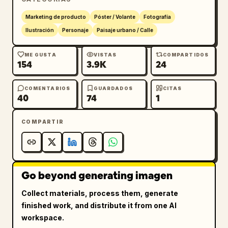
Marketing de producto
Póster / Volante
Fotografía
Ilustración
Personaje
Paisaje urbano / Calle
ME GUSTA
VISTAS
COMPARTIDOS
154
3.9K
24
COMENTARIOS
GUARDADOS
CITAS
40
74
1
COMPARTIR
Go beyond generating imagen
Collect materials, process them, generate
finished work, and distribute it from one AI
workspace.