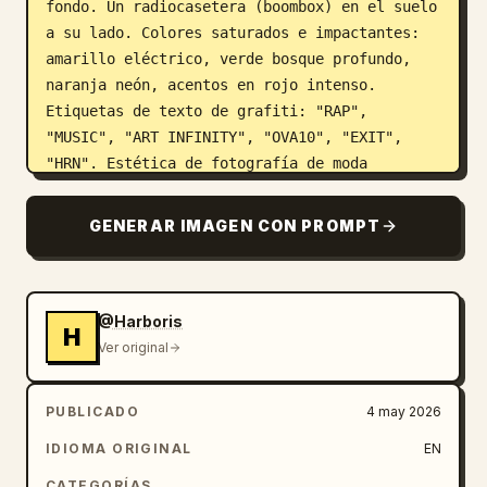
fondo. Un radiocasetera (boombox) en el suelo 
a su lado. Colores saturados e impactantes: 
amarillo eléctrico, verde bosque profundo, 
naranja neón, acentos en rojo intenso. 
Etiquetas de texto de grafiti: "RAP", 
"MUSIC", "ART INFINITY", "OVA10", "EXIT", 
"HRN". Estética de fotografía de moda 
callejera mezclada con ilustración urbana. 
Iluminación cinematográfica dramática, 
GENERAR IMAGEN CON PROMPT
sombras profundas, luz de contorno. Detalles 
en 4K HDR ultra nítidos, texturas 
fotorrealistas, alto contraste, toma con 
calidad de revista de moda.
@Harboris
H
Ver original
PUBLICADO
4 may 2026
IDIOMA ORIGINAL
EN
CATEGORÍAS