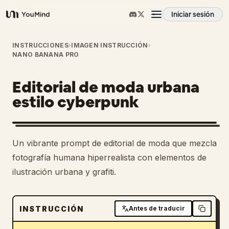
Iniciar sesión
YouMind
Resumen
INSTRUCCIONES
›
IMAGEN INSTRUCCIÓN
›
NANO BANANA PRO
Casos de uso
Editorial de moda urbana
estilo cyberpunk
Habilidades
Un vibrante prompt de editorial de moda que mezcla
Prompts
fotografía humana hiperrealista con elementos de
ilustración urbana y grafiti.
Precios
INSTRUCCIÓN
Antes de traducir
Descargar