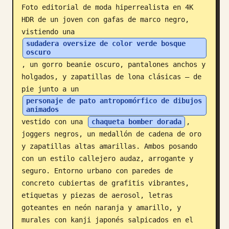
Foto editorial de moda hiperrealista en 4K 
Blog
HDR de un joven con gafas de marco negro, 
vistiendo una 
sudadera oversize de color verde bosque 
Actualizaciones
oscuro
, un gorro beanie oscuro, pantalones anchos y 
holgados, y zapatillas de lona clásicas — de 
pie junto a un 
personaje de pato antropomórfico de dibujos 
animados
vestido con una 
chaqueta bomber dorada
, 
joggers negros, un medallón de cadena de oro 
y zapatillas altas amarillas. Ambos posando 
con un estilo callejero audaz, arrogante y 
seguro. Entorno urbano con paredes de 
concreto cubiertas de grafitis vibrantes, 
etiquetas y piezas de aerosol, letras 
goteantes en neón naranja y amarillo, y 
murales con kanji japonés salpicados en el 