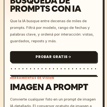
BÚSQUEDA DE
PROMPTS CON IA
Que la IA busque entre decenas de miles de
prompts. Filtrá por modelo, rango de fechas y
palabras clave, y ordená por interacción: vistas,
guardados, reposts y más.
PROBAR GRATIS
HERRAMIENTAS DE VISIÓN
IMAGEN A PROMPT
/imagine prompt: cinemati
Convierte cualquier foto en un prompt de imagen
c, cyberpunk sunset, neon
IA detallado. El conversor gratuito de imagen a
colors, 8k --v 6.0