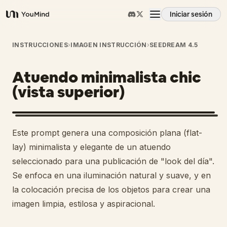
Iniciar sesión
YouMind
Resumen
INSTRUCCIONES
›
IMAGEN INSTRUCCIÓN
›
SEEDREAM 4.5
Atuendo minimalista chic
Casos de uso
(vista superior)
Habilidades
Este prompt genera una composición plana (flat-
Prompts
lay) minimalista y elegante de un atuendo
seleccionado para una publicación de "look del día".
Se enfoca en una iluminación natural y suave, y en
Precios
la colocación precisa de los objetos para crear una
imagen limpia, estilosa y aspiracional.
Descargar