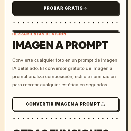
PROBAR GRATIS
HERRAMIENTAS DE VISIÓN
IMAGEN A PROMPT
/imagine prompt: cinemati
Convierte cualquier foto en un prompt de imagen
c, cyberpunk sunset, neon
IA detallado. El conversor gratuito de imagen a
colors, 8k --v 6.0
prompt analiza composición, estilo e iluminación
para recrear cualquier estética en segundos.
CONVERTIR IMAGEN A PROMPT