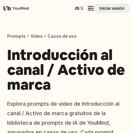
Iniciar sesión
YouMind
Resumen
Prompts
Video
Casos de uso
Casos de uso
Introducción al
canal / Activo de
Habilidades
marca
Prompts
Precios
Explora prompts de video de Introducción al
canal / Activo de marca gratuitos de la
Descargar
biblioteca de prompts de IA de YouMind,
agrupados en casos de uso. Cada prompt