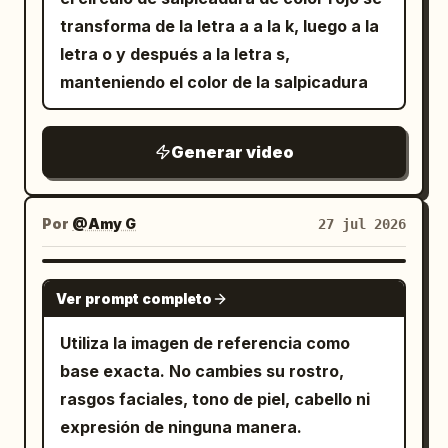
una vibra positiva y estimulante.
transforma de la letra a a la k, luego a la
Simultáneamente al inicio del video, la
letra o y después a la letra s,
imagen adjunta aparece en el centro de
manteniendo el color de la salpicadura
la pantalla. La imagen aumenta de
escala vigorosamente y repite
Generar video
rítmicamente el movimiento de
expansión -> contracción -> expansión.
Acompañando a la animación dinámica,
Por
@Amy G
27 jul 2026
luz dorada y destellos se dispersan
alrededor. Luego, la imagen gira 360
GEMINI-OMNI
grados rápidamente sobre su centro,
Ver prompt completo
realizando una transición fluida a una
Utiliza la imagen de referencia como
rotación 3D (giro de tarjeta) a lo largo
base exacta. No cambies su rostro,
del eje Y. La cámara también se mueve
rasgos faciales, tono de piel, cabello ni
ligeramente hacia adelante y hacia atrás
expresión de ninguna manera.
para crear profundidad. Luz similar a