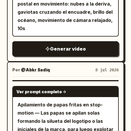
postal en movimiento: nubes a la deriva,
desgastados. La arranca: se
gaviotas cruzando el encuadre, brillo del
sobrecalienta convirtiéndose en un
océano, movimiento de cámara relajado,
látigo de plasma brillante. Lanza la
10s
cadena directamente hacia la lente de la
cámara. Sonido de metal chirriante, un
crepitar rugiente de energía y el sonido
Generar video
de cristales rompiéndose. Corte a
silencio.
Por
@Abkr Sadiq
8 jul 2026
SEEDANCE 2.0
Ver prompt completo
Apilamiento de papas fritas en stop-
motion — Las papas se apilan solas
formando la silueta del logotipo o las
iniciales de la marca, para luego explotar