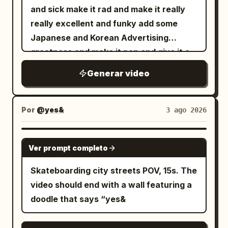
and sick make it rad and make it really
really excellent and funky add some
Japanese and Korean Advertising
greatness and make it pop and give it a
funky tune cheers salute
Generar video
Por
@yes&
3 ago 2026
SEEDANCE-2.5
Ver prompt completo
Skateboarding city streets POV, 15s. The
video should end with a wall featuring a
doodle that says “yes&