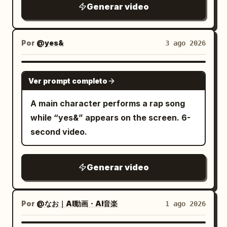
Generar video
Por
@yes&
3 ago 2026
SEEDANCE-2.5
Ver prompt completo
A main character performs a rap song
while “yes&” appears on the screen. 6-
second video.
Generar video
Por
@なお｜AI動画・AI音楽
1 ago 2026