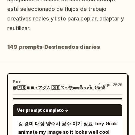
Blog
está seleccionado de flujos de trabajo
creativos reales y listo para copiar, adaptar y
reutilizar.
Actualizaciones
149 prompts
Destacados diarios
Por
4 ago 2026
@🇫🇷ㄹㄹ • アダム 🇩🇪 𝕏 • 𓂀𓆃𓆗𓃭𓆗☽𖤓༄
GROK IMAGINE
Ver prompt completo
강 경미 대장 양주시 공주 이기 장료 ￼ hey Grok
animate my image so it looks well cool