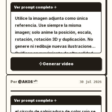
GEMINI-OMNI
Ver prompt completo
Utilice la imagen adjunta como única
referencia. Use siempre la misma
imagen; solo anime la posición, escala,
rotación, rotación 3D y duplicación. No
genere ni redibuje nuevas ilustraciones.
Gráficos en movimiento de alta calidad.
Video con calidad comercial, como si
Generar video
hubiera sido realizado en After Effects.
La atmósfera general es de 'éxito',
'duplicación', 'celebración' y 'alegría'. El
Por
@AKOS ᴺᶠᵀ
30 jul 2026
fondo es brillante y espléndido, con luz
dorada, confeti, destellos, partículas y
GROK IMAGINE
Ver prompt completo
efectos festivos que danzan
hermosamente. Todo el video transmite
el círculo de salpicadura de color rojo se