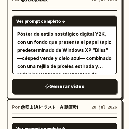
fluido y nítido, apuntando a gráficos en
movimiento de alta calidad al nivel de
SEEDANCE 2.0
anuncios, comerciales o videos
Ver prompt completo
musicales. Presentación de tipografía
Póster de estilo nostálgico digital Y2K,
(Versión de celebración/duplicación) La
con un fondo que presenta el papel tapiz
tipografía debe estar perfectamente
predeterminado de Windows XP “Bliss”
sincronizada con el movimiento de la
—césped verde y cielo azul— combinado
imagen. El texto se coloca frente a la
con una rejilla de píxeles estirada y
imagen, utilizando una fuente sans-serif
múltiples ventanas emergentes de
audaz, moderna y lujosa. Añada brillo
sistemas retro superpuestas en la parte
dorado, luminiscencia, resplandor y
Generar video
superior e inferior. Las ventanas están
desenfoque de movimiento a los
apiladas de forma desalineada, con
caracteres para crear un aspecto
desenfoque de pantalla y bordes
Por
@咲山(AIイラスト・AI動画垢)
20 jul 2026
festivo y de alta gama. 0–2 segundos:
pixelados. La imagen principal es una
Una 'X' gigante aumenta de escala
chica Y2K de frente, en plano medio,
GROK IMAGINE
vigorosamente, pulsando en sincronía
Ver prompt completo