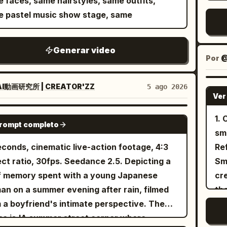
 faces, same hairstyles, same outfits,
We
kly tucked to the chest then raised,
pea
n, tastes it, and gives a happy thumbs-up
l lips. Starts in a comfortable robe, then
her c
 pastel music show stage, same
ove
orming three small consecutive bows. The
tra
ra. 00:24–00:27 Walks slowly
ges into a modest elegant fan-event outfit
spe
bl
on is like someone repeatedly apologizing to
vl
ugh the village, waving to children and
 long sleeves and minimal accessories.
day
nyl
driver after making a mistake. The dog
ca
ls while carrying the empty coconut shell.
Generar video
 room: CHASE watches
gla
Mai
orarily stabilizes the handlebar with its left
mo
Por
@
7–00:30 Stops beneath tall coconut trees,
elf in the mirror while her stylist finishes her
lig
and 
t paw, briefly raises its right front paw to its
re
s back toward the camera with a warm
. VO: "Everything starts long before anyone
wai
ne
t with the pad facing the driver in a 'sorry,
co
I動画研究所 | CREATOR'ZZ
5 ago 2026
e, waves, and says, "See you in my next
of stylist fixing her final
an
Ver
co
se me' gesture; while looking back at the
art
nture. Bye!" before naturally ending the
accessory. Quiet room ambience. 3. Moving
top
fol
er, it continuously bows with hunched
No
SEEDANCE 2.0
1.
 ambience only: birds, palm
 CHASE watches the streets through the
a 
prompt completo
ris
lders, then quickly puts its right paw back
smiles g
es rustling, village conversations, coconut
ow, rubbing her fingers. VO: "The closer we
cl
sid
he handlebar. The bowing must be realistic
econds, cinematic live-action footage, 4:3
Ref
ping sounds, footsteps, breeze, insects,
the quieter I become." 4. She looks down,
sof
en
natural: shoulders sink first, followed by the
ct ratio, 30fps. Seedance 2.5. Depicting a
Smi
distant laughter. No background music,
, and smiles softly. 5. Empty venue
re
touristy. Vis
, with slight inertia in the ears and facial
f memory spent with a young Japanese
cr
itles, logos, or watermarks. The footage
arsal: CHASE tests the microphone, her
transp
do
 no mechanical nodding or cartoonish
n on a summer evening after rain, filmed
the s
ld feel exactly like a genuine late-2000s
e echoes. VO: "It's strange how empty a
20
wi
ng. The cat, shaken by the motorcycle's
 a boyfriend's intimate perspective. The
cre
held flip-camera vacation vlog with
 can feel just before it's full of people." 6.
whi
la
ment, sways left and right, immediately
e is 'A summer street corner where
entic human movement and realistic
e-up of her hand adjusting the microphone
ha