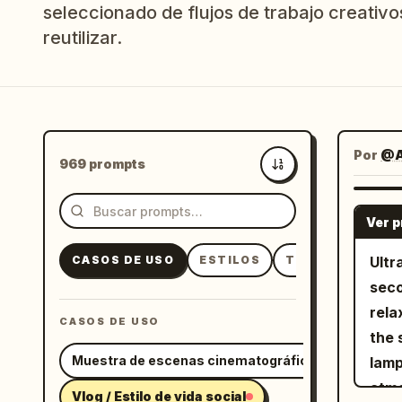
seleccionado de flujos de trabajo creativos
reutilizar.
Por
@A
969 prompts
Más recientes
Ver 
CASOS DE USO
ESTILOS
TEMAS
Ultr
seco
rela
CASOS DE USO
the 
Muestra de escenas cinematográficas
lamp
atmo
Vlog / Estilo de vida social