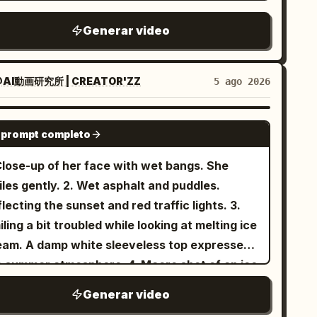
aring an oversized charcoal bomber jacket
ceful evening. A feeling of a real personal
hest and abdomen. Scene: A modern high-
r a white hoodie, loose light-wash jeans,
vel memory. Visual style: Authentic travel
Generar video
ed railway station waiting hall on a sunny
ack Converse-style sneakers, a small black
og footage. Realistic smartphone or mirrorless
, bright and tidy, not an old station. Large
on shoulder bag, and silver hoop earrings.
mera look. Natural daylight. Casual handheld
ss curtain walls on the left let in sunlight,
ntain consistent identity, clothing, hairstyle,
vement. Slight camera shake. Real human
AI動画研究所 | CREATOR'ZZ
5 ago 2026
ht gray stone floor, rows of light blue-gray
appearance throughout. Location: A quiet
actions. Documentary realism. No cinematic
ting seats ahead, simple white light strips
ighborhood street food alley in Seoul on a
mmercial look. No dramatic posing. No
SEEDANCE 2.0
d blurry unreadable modern signage at the
 prompt completo
ol autumn evening. Small pojangmacha tents,
ificial transitions. No text overlays. No logos.
. The flow of people in the waiting hall is only
ding tables, warm hanging lights, light steam
 face changes. No identity changes.
 Close-up of her face with wet bangs. She
blurry background in the distance, no other
ing from food stalls, parked scooters, narrow
ently. 2. Wet asphalt and puddles.
ear characters appear. The sunlight forms a
e streets, and a handful of local residents
lecting the sunset and red traffic lights. 3.
t bright area on the ground, creating a
joying dinner. Cozy, authentic, and non-
ling a bit troubled while looking at melting ice
freshing daily feel of a contemporary
ual Style: Ultra-realistic
eam. A damp white sleeveless top expresses
ortation hub. Cinematography: Early
cumentary realism. Natural, candid behavior
ummer atmosphere. 4. Macro shot of an ice
00s home MiniDV, a friend filming casually
th genuine interactions and subtle body
am droplet falling.
le walking behind her to the right. Natural
Generar video
nguage. Warm tungsten lighting mixed with
ndheld shaking, inaccurate composition,