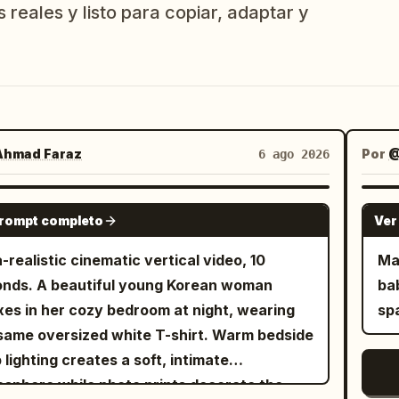
 reales y listo para copiar, adaptar y
hmad Faraz
Por
@
6 ago 2026
GROK IMAGINE
prompt completo
Ver
a-realistic cinematic vertical video, 10
Ma
nds. A beautiful young Korean woman
bab
xes in her cozy bedroom at night, wearing
sp
same oversized white T-shirt. Warm bedside
 lighting creates a soft, intimate
sphere while photo prints decorate the