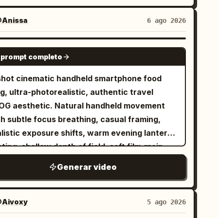
Anissa
6 ago 2026
SEEDANCE 2.0
 prompt completo
shot cinematic handheld smartphone food
g, ultra-photorealistic, authentic travel
OG aesthetic. Natural handheld movement
th subtle focus breathing, casual framing,
alistic exposure shifts, warm evening lantern
hting, shallow depth of field, soft film grain,
ersive documentary realism. A young
Generar video
man (reference image) explores a lively
rean night market and sits at a small outdoor
reet-food stall. The reference image
Aivoxy
5 ago 2026
ermines only her facial identity and