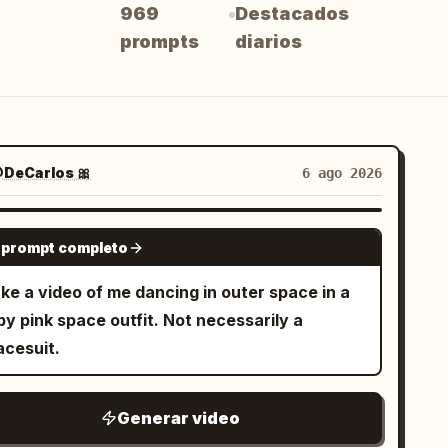
969
Destacados
prompts
diarios
DeCarlos 🎀
6 ago 2026
GROK IMAGINE
 prompt completo
ke a video of me dancing in outer space in a
y pink space outfit. Not necessarily a
acesuit.
Generar video