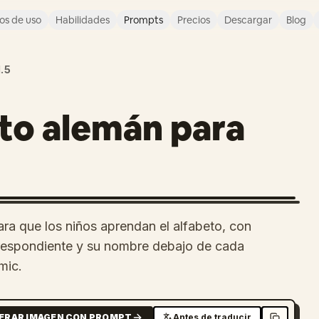
os de uso
Habilidades
Prompts
Precios
Descargar
Blog
.5
eto alemán para
ra que los niños aprendan el alfabeto, con
correspondiente y su nombre debajo de cada
mic.
ERAR IMAGEN CON PROMPT
Antes de traducir