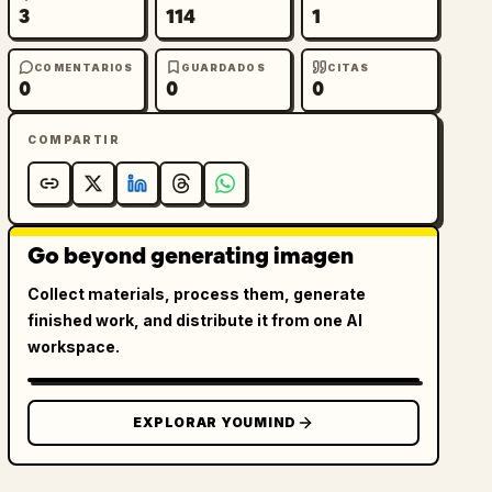
3
114
1
COMENTARIOS
GUARDADOS
CITAS
0
0
0
COMPARTIR
Go beyond generating imagen
Collect materials, process them, generate
finished work, and distribute it from one AI
workspace.
EXPLORAR YOUMIND