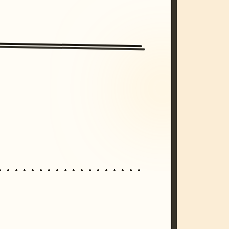
/imagine prompt: cinematic, cyberpunk s
unset, neon colors, 8k --v 6.0