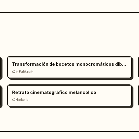
Transformación de bocetos monocromáticos dibujados a mano
@✨ Pulikesi✨
Retrato cinematográfico melancólico
@Harboris