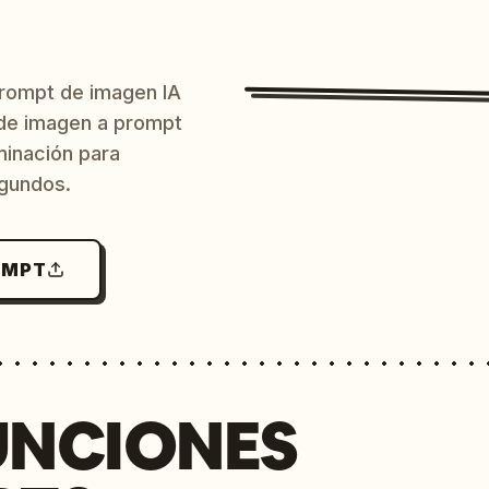
prompt de imagen IA
o de imagen a prompt
uminación para
egundos.
OMPT
UNCIONES