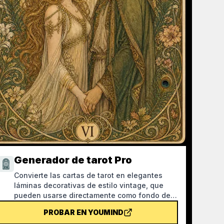
Generador de tarot Pro
Convierte las cartas de tarot en elegantes
láminas decorativas de estilo vintage, que
pueden usarse directamente como fondo de
pantalla del móvil. Indícale tu tema favorito
PROBAR EN YOUMIND
(como mitología nórdica, algún anime o IP de