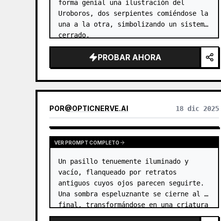
forma genial una ilustración del 
Uroboros, dos serpientes comiéndose la 
una a la otra, simbolizando un sistema 
cerrado.
PROBAR AHORA
POR
@
OPTICNERVE.AI
18 dic 2025
VER PROMPT COMPLETO
Un pasillo tenuemente iluminado y 
vacío, flanqueado por retratos 
antiguos cuyos ojos parecen seguirte. 
Una sombra espeluznante se cierne al 
final, transformándose en una criatura 
desconocida e intimidante con ojos 