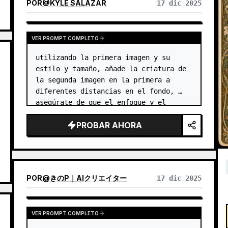
POR
@
KYLE SALAZAR
17 dic 2025
VER PROMPT COMPLETO
utilizando la primera imagen y su 
estilo y tamaño, añade la criatura de 
la segunda imagen en la primera a 
diferentes distancias en el fondo, 
asegúrate de que el enfoque y el 
tamaño de las criaturas sean 
PROBAR AHORA
apropiados para su distancia, debe 
haber un total de {arg…
POR
@
きのP｜AIクリエイター
17 dic 2025
VER PROMPT COMPLETO