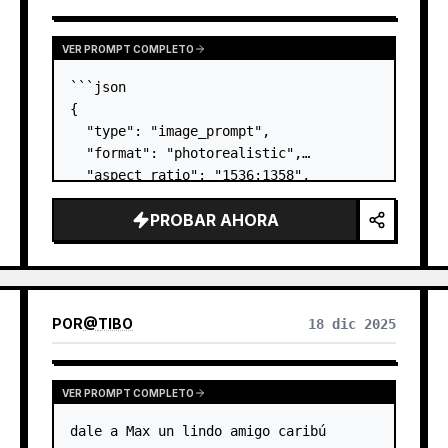
SULTS
VER PROMPT COMPLETO
```json

{

  "type": "image_prompt",

  "format": "photorealistic",

  "aspect_ratio": "1536:1358",

  "scene": {

PROBAR AHORA
    "setting": "balcón/terraza 
exterior con barandilla de cristal",

    "time_of_day": "día",

    "weather": "despejado",

    "foreground_surface": "g…
POR
@
TIBO
18 dic 2025
VER PROMPT COMPLETO
dale a Max un lindo amigo caribú