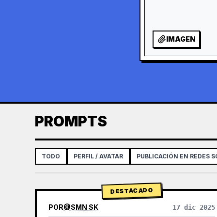
IMAGEN
PROMPTS
TODO
PERFIL / AVATAR
PUBLICACIÓN EN REDES S
DESTACADO
POR
@
SMN SK
17 dic 2025