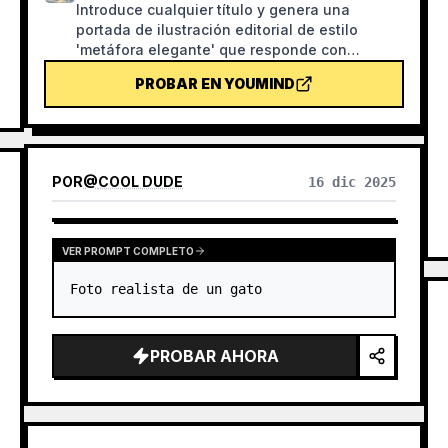
Introduce cualquier título y genera una
portada de ilustración editorial de estilo
'metáfora elegante' que responde con
precisión al título: textura de aerografía
PROBAR EN YOUMIND
granulada, paleta sobria de azul neblina,
blanco crema y acentos cálidos, una única
metáfora visual, mucho espacio en blanco y
formato panorámico 16:9. Ideal para la
cabecera de noticias, podcasts, artículos y
POR
@
COOL DUDE
16 dic 2025
newsletters.
VER PROMPT COMPLETO
Foto realista de un gato
PROBAR AHORA