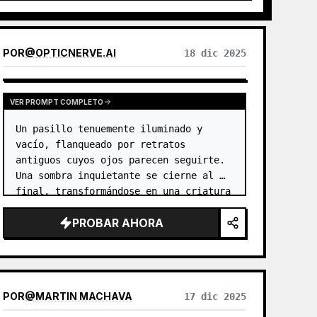
videojuegos) o qué cartas quieres sacar, y
generará imágenes de tarot con un estilo
unificado y un significado exquisito. Admite el
set completo de 78 cartas, grupos
POR
@
OPTICNERVE.AI
18 dic 2025
individuales o la selección de varias cartas,
con imágenes refinadas y agradables, sin la
sensación plástica de la IA. Se puede
combinar con las tareas programadas de
VER PROMPT COMPLETO
YouMind para realizar automáticamente la
Un pasillo tenuemente iluminado y 
tirada de cartas y su interpretación cada
mañana (requiere configurar la tarea
vacío, flanqueado por retratos 
programada).
antiguos cuyos ojos parecen seguirte. 
Una sombra inquietante se cierne al 
final, transformándose en una criatura 
intimidante y desconocida con ojos 
PROBAR AHORA
rojos luminiscentes.
POR
@
MARTIN MACHAVA
17 dic 2025