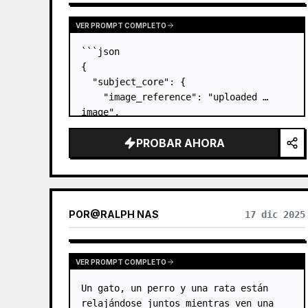
VER PROMPT COMPLETO
```json

{

  "subject_core": {

    "image_reference": "uploaded 
image",

    "facial_features": "Ojos intensos 
PROBAR AHORA
color avellana, ceño fruncido, nariz 
afilada, tez curtida",

    "hair": "Cabello castaño oscuro, 
canoso, revuelto por el viento, 
ligeramente húmedo por…
POR
@
RALPH NAS
17 dic 2025
VER PROMPT COMPLETO
Un gato, un perro y una rata están 
relajándose juntos mientras ven una 