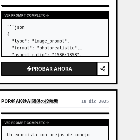
VER PROMPT COMPLETO
```json

{

  "type": "image_prompt",

  "format": "photorealistic",

  "aspect_ratio": "1536:1358",

  "scene": {

PROBAR AHORA
    "setting": "balcón/terraza 
exterior con barandilla de cristal",

    "time_of_day": "día",

    "weather": "despejado",

    "foreground_surface": "g…
POR
@
AK@AI関係の投稿垢
18 dic 2025
VER PROMPT COMPLETO
Un exorcista con orejas de conejo 