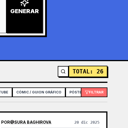
GENERAR
TOTAL
:
26
TUBE
CÓMIC / GUION GRÁFICO
PÓSTER / FOLLETO
FILTRAR
DISEÑO 
POR
@
SURA BAGHIROVA
20 dic 2025