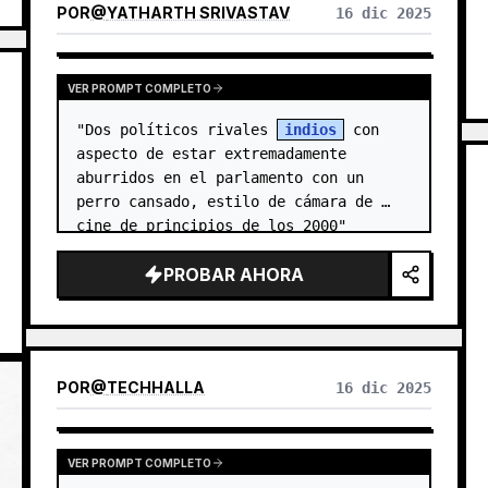
POR
@
YATHARTH SRIVASTAV
16 dic 2025
VER PROMPT COMPLETO
"Dos políticos rivales 
indios
 con 
aspecto de estar extremadamente 
aburridos en el parlamento con un 
perro cansado, estilo de cámara de 
cine de principios de los 2000"
PROBAR AHORA
POR
@
TECHHALLA
16 dic 2025
VER PROMPT COMPLETO