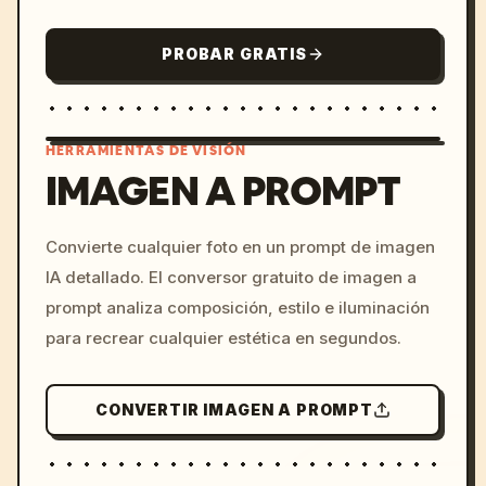
PROBAR GRATIS
HERRAMIENTAS DE VISIÓN
IMAGEN A PROMPT
/imagine prompt: cinemati
Convierte cualquier foto en un prompt de imagen
c, cyberpunk sunset, neon
IA detallado. El conversor gratuito de imagen a
colors, 8k --v 6.0
prompt analiza composición, estilo e iluminación
para recrear cualquier estética en segundos.
CONVERTIR IMAGEN A PROMPT