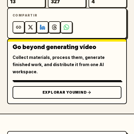
13
327
4
El hombre permanece concentrado mientras el 
brillo del monitor parpadea de forma natural 
COMPARTIR
sobre el escritorio. Ella alterna dos 
pequeños gestos con los puños, levanta los 
pulgares y dice:

「いけるよ！ いける！」

“¡Ikeru yo! ¡Ikeru!”

Go beyond generating vídeo
[00:12–00:15]

Collect materials, process them, generate
El hombre completa una serie final de clics 
finished work, and distribute it from one AI
rápidos y se relaja ligeramente, sugiriendo 
workspace.
éxito. Ella da un pequeño salto de 
celebración, aterriza de forma natural, 
aplaude y termina con ambos pulgares hacia 
EXPLORAR YOUMIND
arriba mientras dice:

「やったー！ よくできました！」

“¡Yattaa! ¡Yoku dekimashita!”

AUDIO:

Voz femenina japonesa adulta y clara con 
sincronización labial precisa. Añade sonidos 