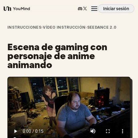
Iniciar sesión
YouMind
Resumen
INSTRUCCIONES
›
VÍDEO INSTRUCCIÓN
›
SEEDANCE 2.0
Escena de gaming con
Casos de uso
personaje de anime
animando
Habilidades
Prompts
Precios
Descargar