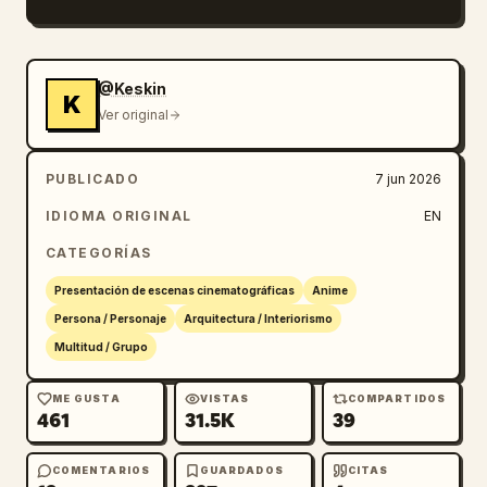
de anime japonés adulto:

「がんばれ！ がんばれー！」

“¡Ganbare! ¡Ganbareee!”

@Keskin
K
[00:03–00:06]

Ver original
El hombre se inclina más hacia el monitor a 
medida que el juego se vuelve más intenso. 
PUBLICADO
7 jun 2026
Ella da dos pasos laterales sencillos, 
aplaude dos veces y dice:

IDIOMA ORIGINAL
EN
「その調子！ もう少し！」

CATEGORÍAS
“¡Sono choushi! ¡Mou sukoshi!”

[00:06–00:09]

Presentación de escenas cinematográficas
Anime
El hombre hace un movimiento rápido con el 
Persona / Personaje
Arquitectura / Interiorismo
ratón y presiona varias teclas. Ella levanta 
Multitud / Grupo
ambos brazos en una pose de victoria 
inofensiva, saluda una vez y anima:

ME GUSTA
VISTAS
COMPARTIDOS
461
31.5K
39
「がんばって！ 負けないで！」

“¡Ganbatte! ¡Makenaide!”

[00:09–00:12]

COMENTARIOS
GUARDADOS
CITAS