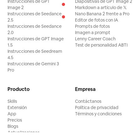
Instrucciones de GPT
Diapositivas de GPT Image 2
Image 2
Markdown a artículo de 𝕏
Instrucciones de Seedance
Nano Banana 2 frente a Pro
2.5
Editor de fotos con IA
Instrucciones de Seedance
Prompts de fotos
2.0
Imagen a prompt
Instrucciones de GPT Image
Lenny Career Coach
1.5
Test de personalidad ABTI
Instrucciones de Seedream
4.5
Instrucciones de Gemini 3
Pro
Producto
Empresa
Skills
Contáctanos
Extensión
Política de privacidad
App
Términos y condiciones
Precios
Blogs
Actualizaciones