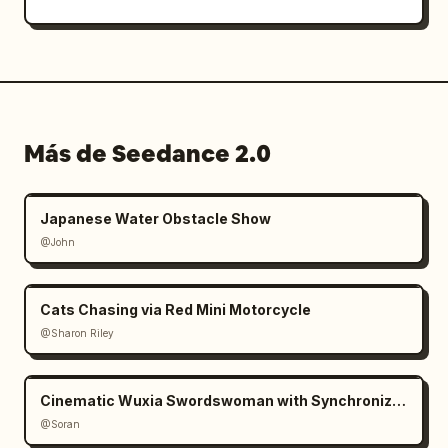
adicionales, extremidades duplicadas, manos 
distorsionadas, cambios faciales, cambios de 
ropa, cambios de habitación, parpadeo del 
personaje o transformación en una persona 
realista.
Más de Seedance 2.0
Japanese Water Obstacle Show
@John
Cats Chasing via Red Mini Motorcycle
@Sharon Riley
Cinematic Wuxia Swordswoman with Synchronized Echoes
@Soran