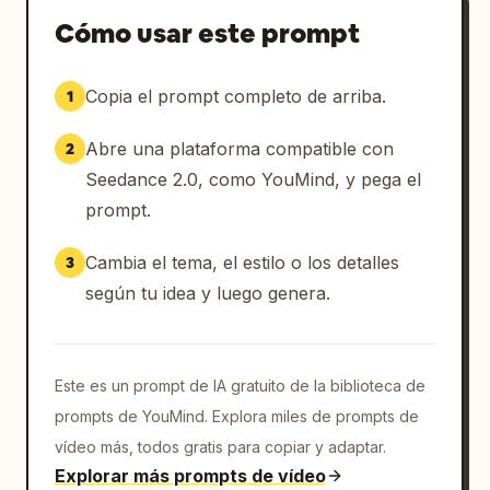
realistas de tecleo, clics de ratón, el 
Cómo usar este prompt
zumbido del ventilador del ordenador, sonidos 
tenues del juego, tono de habitación 
Copia el prompt completo de arriba.
1
silenciosa y ambiente de ciudad distante. Sin 
música y sin voces adicionales.

Abre una plataforma compatible con
2
ESTILO:

Apartamento fotorrealista combinado con un 
Seedance 2.0, como YouMind, y pega el
personaje de anime 2D adulto y nítido. 
prompt.
Iluminación cálida en la habitación, brillo 
frío del monitor, iluminación roja del 
Cambia el tema, el estilo o los detalles
3
ordenador, sombras naturales, ligero grano 
según tu idea y luego genera.
cinematográfico, atmósfera de comedia gaming 
sana.

EVITAR:

Sin menores, apariencia infantil, romance, 
Este es un prompt de IA gratuito de la biblioteca de
coqueteo, contacto físico, ropa sexualizada, 
prompts de YouMind. Explora miles de prompts de
bailes sugerentes, movimiento de cámara, 
vídeo más, todos gratis para copiar y adaptar.
subtítulos, pies de foto, burbujas de 
Explorar más prompts de vídeo
diálogo, marcas de agua, personajes 