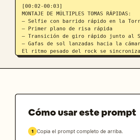
[00:02-00:03]

MONTAJE DE MÚLTIPLES TOMAS RÁPIDAS:

— Selfie con barrido rápido en la Torr
— Primer plano de risa rápida

— Transición de giro rápido junto al S
— Gafas de sol lanzadas hacia la cámar
El ritmo pesado del rock se sincroniza
[00:03-00:05]

Secuencia de la Pirámide del Louvre. C
gira a su alrededor mientras ella agar
de cristal. Cortes rápidos entre:

— Mirando hacia atrás sonriendo

— Sonrisa en primer plano

Cómo usar este prompt
— Turistas pasando rápidamente

— Plano de moda en ángulo bajo

— Movimiento rápido de vlog en mano

Copia el prompt completo de arriba.
1
La guitarra eléctrica se intensifica.
