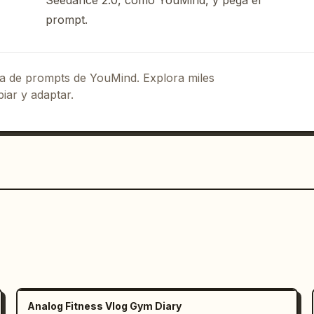
Seedance 2.0, como YouMind, y pega el
prompt.
gira hacia la cámara mientras las 
 en un timelapse con desenfoque de 
ponés:

eca de prompts de YouMind. Explora miles
iar y adaptar.
cula!")

 monumento

icamente

tivo

 a su alrededor

 con los golpes de batería.

Analog Fitness Vlog Gym Diary