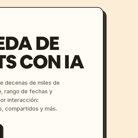
EDA DE
S CON IA
re decenas de miles de
o, rango de fechas y
or interacción:
s, compartidos y más.