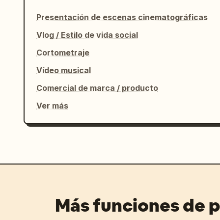
Presentación de escenas cinematográficas
[00:12-00:13]

Plano interior de la enorme torre del 
Vlog / Estilo de vida social
alrededor de su rostro mientras los ra
Cortometraje
gigante del reloj. Ella susurra suavem
「パリ、大好き。」

Vídeo musical
("Amo París.")

Comercial de marca / producto
Breve pausa ASMR antes de que la músic
Ver más
[00:13-00:15]

MONTAJE FINAL ULTRA RÁPIDO DE PARÍS:

— Plano caminando por los Campos Elíse
— Arco del Triunfo al atardecer

— Destello de la Torre Eiffel

— Sonrisa en el Louvre

— Plano de giro en Notre-Dame

— Transición de selfie girando rápido

Más funciones de 
— Sonrisa final congelada directamente