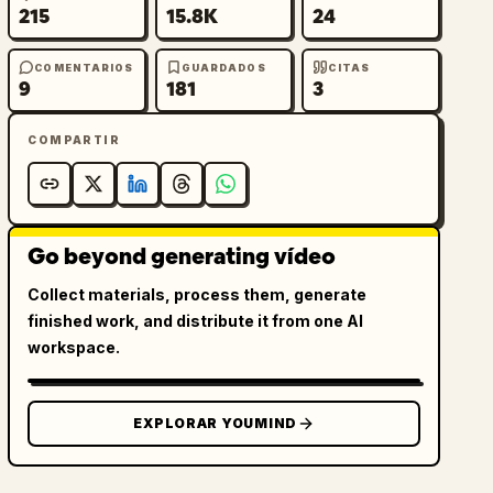
215
15.8K
24
COMENTARIOS
GUARDADOS
CITAS
9
181
3
COMPARTIR
Go beyond generating vídeo
Collect materials, process them, generate
finished work, and distribute it from one AI
workspace.
EXPLORAR YOUMIND