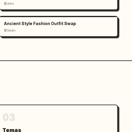
@John
Ancient Style Fashion Outfit Swap
@Soran
03
Temas