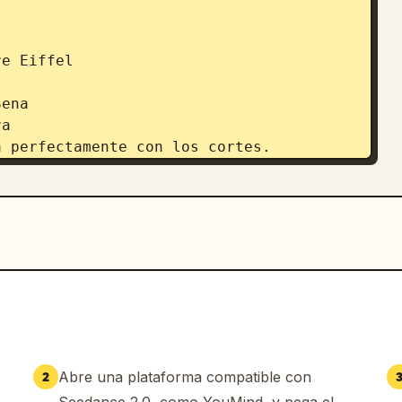
e Eiffel

ena

a

 perfectamente con los cortes.

ámara en movimiento hiperdinámico que 
ra la cámara y corre hacia la pirámide 
Abre una plataforma compatible con
2