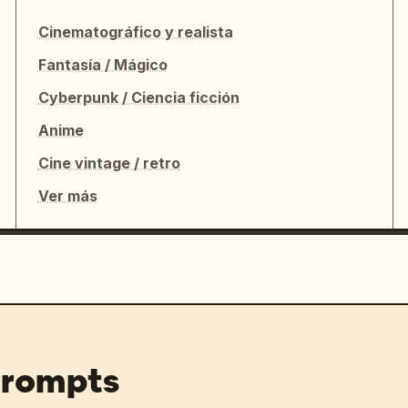
Cinematográfico y realista
reloj. Órbita cinematográfica rápida 
Fantasía / Mágico
yos de sol atraviesan el cristal 
Cyberpunk / Ciencia ficción
ente en japonés:

Anime
Cine vintage / retro
a explote de nuevo.

Ver más
os

prompts
 a la cámara
