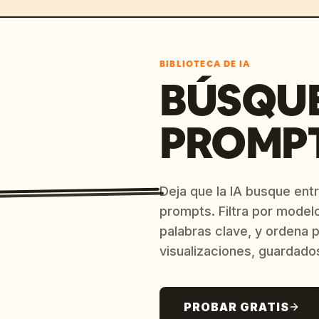
ara.
BIBLIOTECA DE IA
BÚSQU
PROMPT
Deja que la IA busque ent
prompts. Filtra por model
palabras clave, y ordena p
visualizaciones, guardado
PROBAR GRATIS