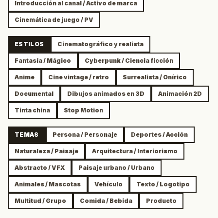
Introducción al canal / Activo de marca
Cinemática de juego / PV
ESTILOS
Cinematográfico y realista
Fantasía / Mágico
Cyberpunk / Ciencia ficción
Anime
Cine vintage / retro
Surrealista / Onírico
Documental
Dibujos animados en 3D
Animación 2D
Tinta china
Stop Motion
TEMAS
Persona / Personaje
Deportes / Acción
Naturaleza / Paisaje
Arquitectura / Interiorismo
Abstracto / VFX
Paisaje urbano / Urbano
Animales / Mascotas
Vehículo
Texto / Logotipo
Multitud / Grupo
Comida / Bebida
Producto