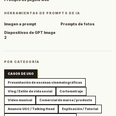
HERRAMIENTAS DE PROMPTS DE IA
Imagen a prompt
Prompts de fotos
Diapositivas de GPT Image
2
POR CATEGORÍA
CASOS DE USO
Presentación de escenas cinematográficas
Vlog / Estilo de vida social
Cortometraje
Vídeo musical
Comercial de marca / producto
Anuncio UGC / Talking Head
Explicación / Tutorial