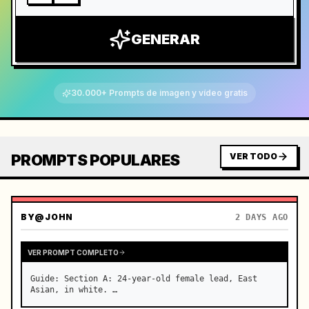
GENERAR
30.000+ Prompts de imagen y vídeo gratis
PROMPTS POPULARES
VER TODO
BY
@JOHN
2 DAYS AGO
VER PROMPT COMPLETO
Guide: Section A: 24-year-old female lead, East 
Asian, in white. …