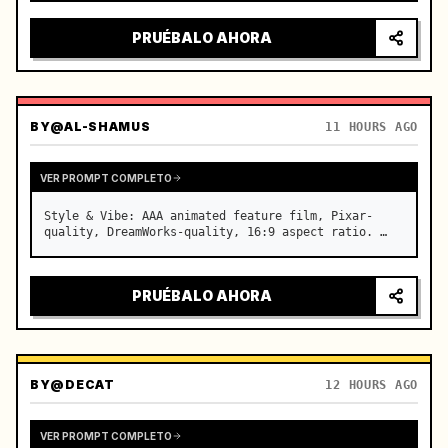
intensa, luces de la ciudad reflejándose en el 
parabrisas, tensión acumulándose antes de una 
PRUÉBALO AHORA
aceleración repentina…
BY
@AL-SHAMUS
11 HOURS AGO
VER PROMPT COMPLETO
Style & Vibe: AAA animated feature film, Pixar-
quality, DreamWorks-quality, 16:9 aspect ratio. …
PRUÉBALO AHORA
BY
@DECAT
12 HOURS AGO
VER PROMPT COMPLETO