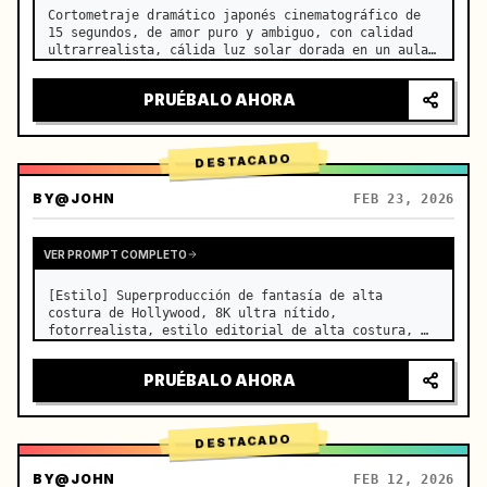
Cortometraje dramático japonés cinematográfico de 
15 segundos, de amor puro y ambiguo, con calidad 
ultrarrealista, cálida luz solar dorada en un aula 
vacía por la tarde, que se filtra a través de las 
persianas sobre los pupitres contiguos, finas motas 
PRUÉBALO AHORA
de polvo…
DESTACADO
BY
@JOHN
FEB 23, 2026
VER PROMPT COMPLETO
[Estilo] Superproducción de fantasía de alta 
costura de Hollywood, 8K ultra nítido, 
fotorrealista, estilo editorial de alta costura, 
renderizado fluido con Unreal Engine 5, ilusión 
visual. [Duración] 15 segundos. [Escena] Un Salar 
PRUÉBALO AHORA
de Uyuni (Espejo del Cielo) i…
DESTACADO
BY
@JOHN
FEB 12, 2026