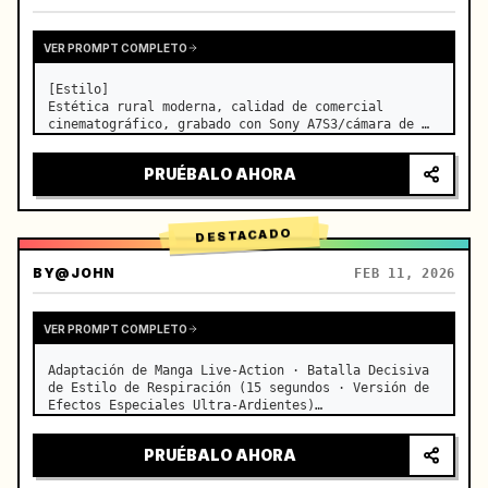
VER PROMPT COMPLETO
[Estilo]

Estética rural moderna, calidad de comercial 
cinematográfico, grabado con Sony A7S3/cámara de 
cine, 4K/8K ultra-nítido, macro extremo, 
iluminación natural transparente, ASMR curativo, 
PRUÉBALO AHORA
sin sensación de drama de época.

[Escena]

Una cocina de granja mod…
DESTACADO
BY
@JOHN
FEB 11, 2026
VER PROMPT COMPLETO
Adaptación de Manga Live-Action · Batalla Decisiva 
de Estilo de Respiración (15 segundos · Versión de 
Efectos Especiales Ultra-Ardientes)

【Enfoque Principal】: Respiración de Agua (Dragón 
de Agua Azul) VS Respiración de Trueno (Relámpago 
PRUÉBALO AHORA
Dorado), duelo de veloc…