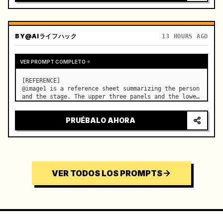
BY
@AIライフハック
13 HOURS AGO
VER PROMPT COMPLETO
[REFERENCE]

@image1 is a reference sheet summarizing the person 
and the stage. The upper three panels and the lower 
right face panel are used as fixed references for 
the face, hair, body type, costume, and whole body 
PRUÉBALO AHORA
of the same woman appearing alone in the vi…
VER TODOS LOS PROMPTS