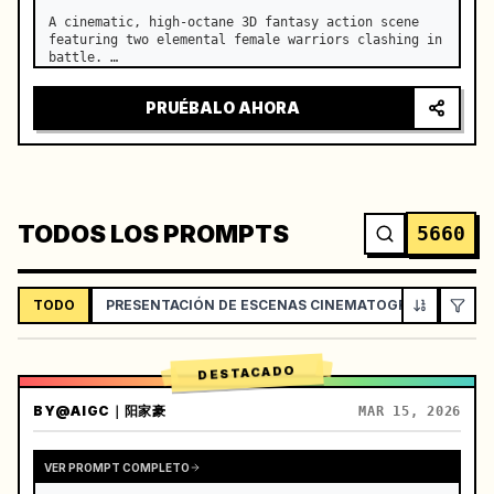
A cinematic, high-octane 3D fantasy action scene 
featuring two elemental female warriors clashing in 
battle. …
PRUÉBALO AHORA
TODOS LOS PROMPTS
5660
TODO
PRESENTACIÓN DE ESCENAS CINEMATOGRÁFICAS
DESTACADO
BY
@AIGC｜阳家豪
MAR 15, 2026
VER PROMPT COMPLETO