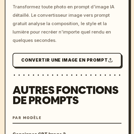
/imagine prompt: cinemati
Transformez toute photo en prompt d'image IA
c, cyberpunk sunset, neon
détaillé. Le convertisseur image vers prompt
colors, 8k --v 6.0
gratuit analyse la composition, le style et la
lumière pour recréer n'importe quel rendu en
quelques secondes.
CONVERTIR UNE IMAGE EN PROMPT
AUTRES FONCTIONS
DE PROMPTS
PAR MODÈLE