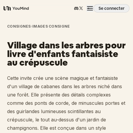
Se connecter
YouMind
Aperçu
CONSIGNES
›
IMAGES CONSIGNE
Village dans les arbres pour
Cas d'usage
livre d'enfants fantaisiste
au crépuscule
Compétences
Cette invite crée une scène magique et fantaisiste
Invites
d'un village de cabanes dans les arbres niché dans
une forêt. Elle présente des détails complexes
Tarifs
comme des ponts de corde, de minuscules portes et
des guirlandes lumineuses scintillantes au
crépuscule, le tout au-dessus d'un jardin de
Télécharger
champignons. Elle est conçue dans un style