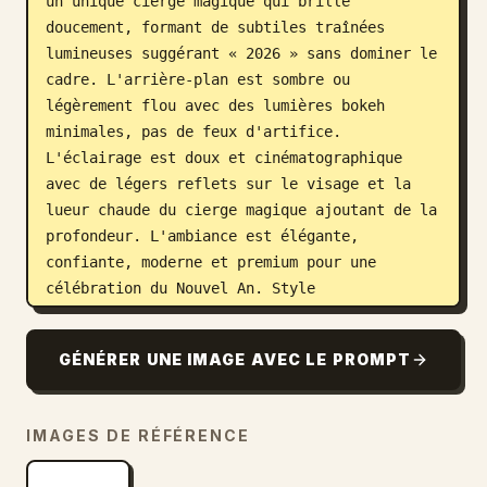
un unique cierge magique qui brille 
doucement, formant de subtiles traînées 
lumineuses suggérant « 2026 » sans dominer le 
cadre. L'arrière-plan est sombre ou 
légèrement flou avec des lumières bokeh 
minimales, pas de feux d'artifice. 
L'éclairage est doux et cinématographique 
avec de légers reflets sur le visage et la 
lueur chaude du cierge magique ajoutant de la 
profondeur. L'ambiance est élégante, 
confiante, moderne et premium pour une 
célébration du Nouvel An. Style 
photographique ultra-réaliste, texture de 
peau naturelle, étalonnage des couleurs 
GÉNÉRER UNE IMAGE AVEC LE PROMPT
professionnel, mise au point nette, plage 
dynamique élevée. Rendu en très haute 
résolution, parfait pour une photo de profil, 
IMAGES DE RÉFÉRENCE
une bannière et une publication minimaliste 
sur les réseaux sociaux.",
