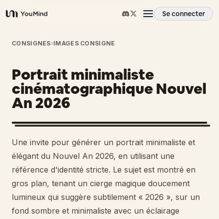
Se connecter
YouMind
Aperçu
CONSIGNES
›
IMAGES CONSIGNE
Portrait minimaliste
Cas d'usage
cinématographique Nouvel
An 2026
Compétences
Invites
1
Une invite pour générer un portrait minimaliste et
élégant du Nouvel An 2026, en utilisant une
Tarifs
référence d'identité stricte. Le sujet est montré en
gros plan, tenant un cierge magique doucement
lumineux qui suggère subtilement « 2026 », sur un
Télécharger
fond sombre et minimaliste avec un éclairage