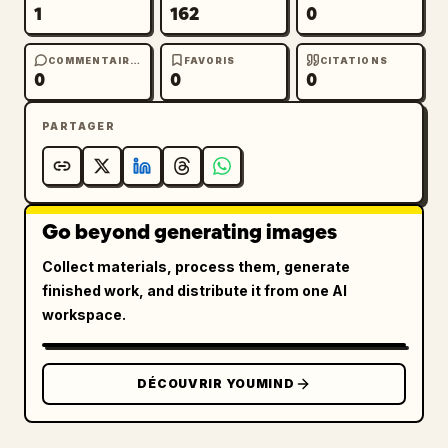
1
162
0
  "render_quality": "très haute résolution, 
qualité réseaux sociaux épurée",

COMMENTAIRES
FAVORIS
CITATIONS
  "composition": "gros plan ou plan moyen, 
0
0
0
mise au point centrée sur le visage",

  "reference_strength": 0.9

PARTAGER
}
Go beyond generating images
Collect materials, process them, generate
finished work, and distribute it from one AI
workspace.
DÉCOUVRIR YOUMIND