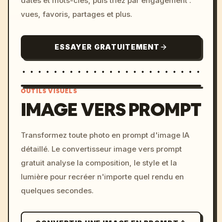
dates et mots-clés, puis triez par engagement :
vues, favoris, partages et plus.
ESSAYER GRATUITEMENT
OUTILS VISUELS
IMAGE VERS PROMPT
/imagine prompt: cinemati
Transformez toute photo en prompt d'image IA
c, cyberpunk sunset, neon
détaillé. Le convertisseur image vers prompt
colors, 8k --v 6.0
gratuit analyse la composition, le style et la
lumière pour recréer n'importe quel rendu en
quelques secondes.