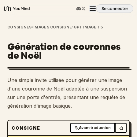
Se connecter
YouMind
Aperçu
CONSIGNES
›
IMAGES CONSIGNE
›
GPT IMAGE 1.5
Génération de couronnes
Cas d'usage
de Noël
Compétences
Une simple invite utilisée pour générer une image
Invites
d'une couronne de Noël adaptée à une suspension
sur une porte d'entrée, présentant une requête de
génération d'image basique.
Tarifs
Télécharger
CONSIGNE
Avant traduction