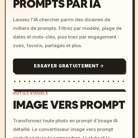
PROMPTS PAR IA
Laissez l'IA chercher parmi des dizaines de
milliers de prompts. Filtrez par modèle, plage de
dates et mots-clés, puis triez par engagement :
vues, favoris, partages et plus.
ESSAYER GRATUITEMENT
OUTILS VISUELS
IMAGE VERS PROMPT
/imagine prompt: cinemati
Transformez toute photo en prompt d'image IA
c, cyberpunk sunset, neon
détaillé. Le convertisseur image vers prompt
colors, 8k --v 6.0
gratuit analyse la composition, le style et la