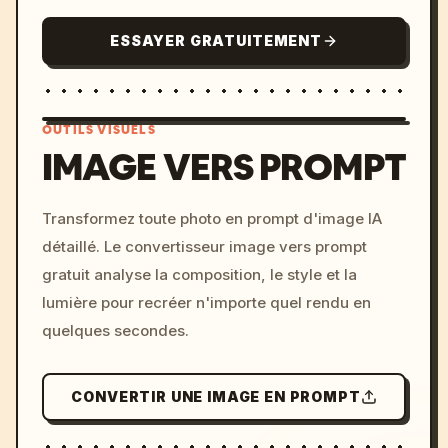
ESSAYER GRATUITEMENT
OUTILS VISUELS
IMAGE VERS PROMPT
/imagine prompt: cinemati
Transformez toute photo en prompt d'image IA
c, cyberpunk sunset, neon
détaillé. Le convertisseur image vers prompt
colors, 8k --v 6.0
gratuit analyse la composition, le style et la
lumière pour recréer n'importe quel rendu en
quelques secondes.
CONVERTIR UNE IMAGE EN PROMPT