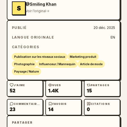
@Smiling Khan
S
Voir l’original
PUBLIÉ
20 déc. 2025
LANGUE ORIGINALE
EN
CATÉGORIES
Publication sur les réseaux sociaux
Marketing produit
Photographie
Influenceur / Mannequin
Article de mode
Paysage / Nature
J’AIME
VUES
PARTAGES
52
1.4K
15
COMMENTAIRES
FAVORIS
CITATIONS
23
14
0
PARTAGER