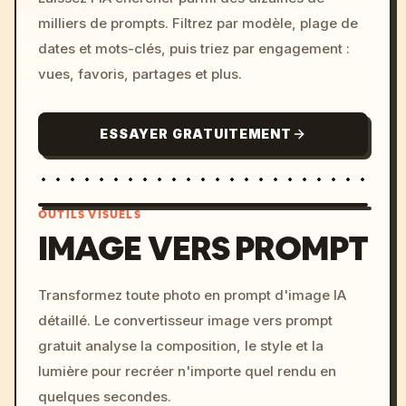
milliers de prompts. Filtrez par modèle, plage de
dates et mots-clés, puis triez par engagement :
vues, favoris, partages et plus.
ESSAYER GRATUITEMENT
OUTILS VISUELS
IMAGE VERS PROMPT
/imagine prompt: cinemati
Transformez toute photo en prompt d'image IA
c, cyberpunk sunset, neon
détaillé. Le convertisseur image vers prompt
colors, 8k --v 6.0
gratuit analyse la composition, le style et la
lumière pour recréer n'importe quel rendu en
quelques secondes.