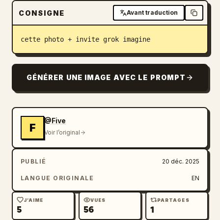
CONSIGNE
Avant traduction
Blog
cette photo + invite grok imagine
Mises à jour
GÉNÉRER UNE IMAGE AVEC LE PROMPT
@Five
F
Voir l’original
PUBLIÉ
20 déc. 2025
LANGUE ORIGINALE
EN
J’AIME
VUES
PARTAGES
5
56
1