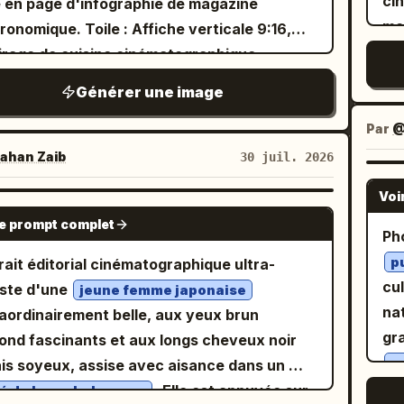
ci
scé
 en page d'infographie de magazine
nement Cream Halo Transit : Renforcez la
entation horizontale, avec des plans avant,
de r
me.
int
mo
inf
e. Toile : Affiche verticale 9:16,
ipline du système de marque sur les six
n et arrière bien distincts. La boîte
fo
lis
an
ar
irage de cuisine cinématographique
eaux. Unifiez la hiérarchie des titres, le
cipale fait face à l'objectif, tandis que les
pas
suc
ph
闲
eureux, palette de brun foncé et d'or, rendu
ement du texte descriptif, le logo de la
es latérales et les cylindres forment des
ca
Générer une image
ru
cu
gr
e semi-réaliste très détaillé. Utilisez un
ue, le texte auxiliaire optionnel et le
ations structurelles. L'arrière-plan conserve
lig
» 
franchise. 
av
ère-plan de cuisine européenne rustique
Par
@
me visuel. Les six panneaux doivent donner
large zone d'espace vide à faible contraste,
une
L'a
pr
réa
 des murs en briques, des casseroles en
pression d'appartenir à une série
ahan Zaib
30 juil. 2026
le pour une présentation de proposition
va
ch
pr
flo
re, des ustensiles suspendus, une lumière
ronomique raffinée. L'agencement de la
ballage. L'éclairage est une lumière douce
然去
me
Voi
un 
vis
enêtre venant du haut à gauche, de la
riture, du texte et des couleurs doit
rouillard matinal inclinée sur le côté, ne
de
GPT IMAGE 2
po
le prompt complet
co
te
ur, un comptoir en bois et d'élégantes
ître plus cohérent, mature et
chant pas un contraste élevé, mais mettant
Pho
风味
enc
une
Mo
res ornementales dorées fines. Mise en
eusement dirigé artistiquement. Logique
cent sur le gaufrage du papier, le marquage
ét
p
rait éditorial cinématographique ultra-
ve
Sli
tas
 principale : En haut à gauche, le grand titre
ontenu des panneaux : Les six panneaux
aud argenté localisé, le papier de scellage,
cu
费 »
iste d'une
jeune femme japonaise
sat
ma
Esp
onais 「ルバーブの チーズケーキ」, en dessous
ent inclure : 1. Une brochette verticale ou
sachets intérieurs en aluminium et les
na
ét
aordinairement belle, aux yeux brun
co
pl
Es
légant sous-titre anglais en cursive
pile de viande grillée en vedette 2. Un pain
ures des feuilles de thé séchées.
gr
呵护
ond fascinants et aux longs cheveux noir
fon
Ch
: E
barb Cheesecake”, puis un court slogan
 roulé 3. De la viande tranchée sur assiette
système de couleurs est divisé en gris-vert
à d
e
ais soyeux, assise avec aisance dans un
uillard froid, brun-gris torréfié et ambre
fo
rés
nais en petits caractères serif blancs. En
 une coulée de sauce haut de gamme 4. Un
pr
jaune c
. Elle est appuyée sur
é clair selon la série
é de luxe chaleureux