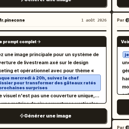
er et un autre naturellement ouvert ; le fruit
di
er est un ovale charnu avec une coque
vé
e-vert à vert olive couverte d'épines
re
r.pinecone
Par
@
1 août 2026
ques denses, épaisses et ordonnées ; la
L'
e ouverte révèle plusieurs loges fruitières
de
GPT IMAGE 2
le prompt complet
Voi
es avec une pulpe charnue jaune doré à
gou
térieur, présentant une texture épaisse,
lum
z une image principale pour un système de
j
e et lisse. En haut à gauche, utilisez
lu
erture de livestream axé sur le design
un
 polices épaisses et fantaisistes
réa
eting et opérationnel avec pour thème «
gé
sinées à la main
des
que mercredi à 20h, suivez le chef
ha
r présenter « 猫山王榴莲 » (Durian Musang
issier pour transformer des gâteaux ratés
ha
mo
) avec un remplissage jaune doré, des lignes
prochaines surprises
définition. 
sol
Le visuel n'est pas une couverture unique,
rieures blanc crème et des contours vert
chi
dé
 une matrice de six couvertures verticales
cé ; le sous-titre « 金黄绵密 浓香细滑 » est
êtr
es
 une identité visuelle unifiée, disposées
é sur un ruban ondulé vert olive, avec
Générer une image
: 
ca
e si elles étaient épinglées sur le panneau
glais « MUSANG KING DURIAN » dans un
pro
ch
ère d'un plan de travail de pâtisserie.
Par
@
at de sceau circulaire. Ajoutez des feuilles