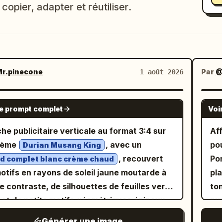
copier, adapter et réutiliser.
r.pinecone
Par
@
1 août 2026
GPT IMAGE 2
le prompt complet
Voi
che publicitaire verticale au format 3:4 sur
Aff
thème
, avec un
po
Durian Musang King
, recouvert
Po
d complet blanc crème chaud
otifs en rayons de soleil jaune moutarde à
pl
le contraste, de silhouettes de feuilles vert
ton
r et de petits motifs géométriques épineux.
pur
as à droite, placez un durian Musang King
pu
Générer une image