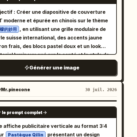
ANXU' et les étiquettes des produits doivent
hmcuu
re identiques sur les deux boîtes. Système
jectif : Créer une diapositive de couverture
suel : 'Luxe Zen + Organique Naturel', concept
T moderne et épurée en chinois sur le thème
ntral 'La brume de montagne dans une tasse'.
, en utilisant une grille modulaire de
檬的妙用
ette de couleurs : gris roche, blanc brume,
le suisse international, des accents jaune
rt pousse, ambre thé et cuivre oxydé.
ron frais, des blocs pastel doux et un look
ngage graphique : contours de vallée
torial lumineux axé sur la santé et le style de
straits, fine brume matinale et couches de
ntation 16:9,
Générer une image
é en diffusion. Typographie : Songti moderne
nd blanc cassé, marges aérées, typographie
 sans-serif épuré avec de larges espaces
torielle nette, sans filigrane. Utiliser un
ncs. Mise en page : env. 1242 px de largeur,
uilibre asymétrique : une colonne de gauche
Mr.pinecone
30 juil. 2026
mat vertical long (ratio 1:5). Sept modules
che en texte et une grande composition
tinus : 1. 'Valeur Hero' : deux boîtes avec
otographique aux coins arrondis sur la droite.
GPT IMAGE 2
ffret cadeau sur fond de vallée brumeuse
r le prompt complet
se en page : Le côté gauche contient le bloc
straite, titre 'La brume de montagne dans une
titre et quatre cartes de fonctionnalités. Le
 affiche publicitaire verticale au format 3:4
se'. 2. 'Pourquoi le déguster' : plans macro
té droit contient un grand panneau
ur
présentant un design
Pastèque Qilin