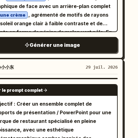
 feuilles sèches, feuilles humides et thé
otographique de citron aux coins arrondis
aphique de face avec un arrière-plan complet
ré limpide, étiquetés 'Profil aromatique :
upant environ la moitié de la largeur de la
, agrémenté de motifs de rayons
aune crème
s réserve d'évaluation réelle'. 3. 'Origine et
positive. En bas à droite, une barre
soleil orange clair à faible contraste et de
tière première' : pentes de théiers abstraites
tiquette de page noire et jaune. Ajouter de
ints en forme de pépins de melon vert pâle. En
 détails de récolte, espaces réservés pour
tils repères de ligne de base/grille verticaux
s à droite, une pastèque entière ovale, une
rigine et l'altitude. 4. 'Processus de
Générer une image
g du bord inférieur. Contenu textuel : Titre
itié et des tranches décalées sont disposées,
oduction' : quatre étapes (Récolte,
incipal en très grands caractères chinois
ntrant avec précision des rayures
étrissage, Torréfaction, Conditionnement)
rs en gras :
. En dessous, ajouter
柠檬的妙用
gitudinales vert foncé, une fine écorce vert
@小小东
29 juil. 2026
ec des noms d'espaces réservés. 5.
 court soulignement jaune néon, puis le sous-
ir, une chair rouge vif à la texture fine,
périence d'infusion' : scène réaliste avec
re :
. Sous le sous-titre,
10页现代信息演示
lques pépins noirs naturels et du jus brillant.
GPT IMAGE 2
iwan en porcelaine blanche, pichet et thé en
acer une pilule jaune néon arrondie contenant
r le prompt complet
 haut à gauche, le nom du produit «
in d'être versé ; espaces réservés pour la
actement 4 mots de catégorie séparés par
» est présenté dans une police
astèque Qilin
jectif : Créer un ensemble complet de
mpérature et le temps. 6. 'Conditionnement
s points centrés :
.
清洁 · 饮食 · 保鲜 · 美容
nuscrite audacieuse, arrondie et ludique
pports de présentation / PowerPoint pour une
Spécifications' : montrer clairement la boîte,
étiquette de page en bas affiche un grand « 01
ec un remplissage rouge chair, des lignes
rque de restaurant spécialisé en pleine
 deux boîtes, l'état ouvert et l'étiquette
noir sur un segment de rectangle arrondi
térieures blanc crème et des contours vert
oissance, avec une esthétique
0g x 2 boîtes'. 7. 'Confiance d'achat' :
une néon et « 封面 » en blanc sur un segment
cé ; un pépin de melon interagit