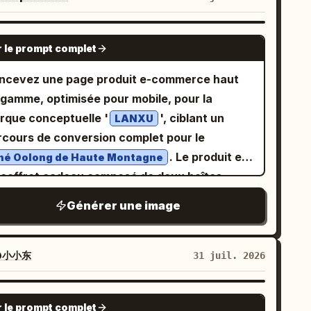
glais : MANGO POMELO SAGO Slogan :
ge dynamique naturelle, léger bruit de
Étiquettes
ing tropical light into a bowl
teur, texture de peau réaliste, éclairage
GPT IMAGE 2
urtes : Intense Mango / Sweet and Chilled
r le prompt complet
parfait, photographie spontanée
igences typographiques : Nom du produit
contractée, photo lifestyle pour réseaux
ncevez une page produit e-commerce haut
me titre visuel principal, sous-titre anglais
ciaux, faible profondeur de champ, couleurs
 gamme, optimisée pour mobile, pour la
s petit, nom de la marque en haut, slogan
urelles, réalisme élevé, texture alimentaire
rque conceptuelle '
', ciblant un
LANXU
s la zone vide au centre inférieur. La mise en
aillée, reflets brillants du sirop, léger flou de
rcours de conversion complet pour le
ge doit être épurée, raffinée et ressembler à
uvement, exposition légèrement inégale,
. Le produit est
hé Oolong de Haute Montagne
e véritable publicité de marque de dessert.
lance des blancs automatique, photo prise à
 coffret cadeau composé de deux boîtes,
 main, moment non posé, photographie de
aque boîte contenant
. Maintenez une
100g
Générer une image
de documentaire, ambiance calme et
hérence stricte : marque 'LANXU', deux
stante, retenue éditoriale streetwear du
îtes à thé cylindriques en métal (env. 135 mm
but des années 2000, prise de vue sur
 hauteur, 78 mm de diamètre) avec une
@小小东
31 juil. 2026
licule 35 mm, objectif 50 mm, f/2.8, ISO 800,
ition mate gris roche et des couvercles en
ble profondeur de champ. --ar 3:4 --raw --
vre antique. Le logo vertical de la marque
GPT IMAGE 2
file p5c2z3o --profile gvijfut --profile
r le prompt complet