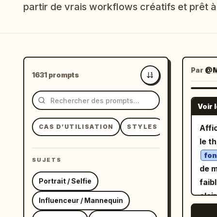
partir de vrais workflows créatifs et prêt à 
Par
@M
1631 prompts
Plus récents
Voir 
CAS D’UTILISATION
STYLES
SUJETS
Affi
le 
fon
SUJETS
de m
Portrait / Selfie
faib
clai
Influenceur / Mannequin
En b