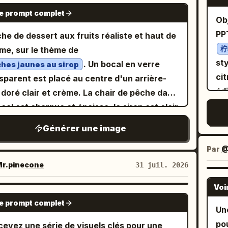
'L
r-réaliste, appétissante et de qualité
GPT IMAGE 2
hd
46B, Brun caramel #9A6644, Gris acier
le prompt complet
êt
ectionnable, avec six micro-affiches
Ob
ydable #B8BABC, Rouge baie foncé
vi
ement disciplinées formant une mise en
PP
che de dessert aux fruits réaliste et haut de
4B4E, Vert menthe cendré #9AA99B.
ce
 globale haut de gamme. Utilisez
柠
e, sur le thème de
cent sur les matériaux inclut
Pal
uement l'identité de marque en anglais.
sty
. Un bocal en verre
hes jaunes au sirop
ture de crème, papier cuisson, reflets de
ve
osition principale : Utilisez une grille stricte
cit
 mélangeur, particules de glaçage et
sparent est placé au centre d'un arrière-
stification de carte de chaîne
La
x3, avec six panneaux de taille identique.
édi
 doré clair et crème. La chair de pêche dans
cessite une petite quantité de texte en
ab
ise en page globale doit être extrêmement
vie. Format : Diapositive de prése
ocal est charnue et épaisse, le sirop est clair
ois pour le nom de la série, l'épisode et
th
rôlée, spacieuse et haut de gamme, avec
fo
ranslucide, et de fines gouttelettes de
ure, avec de courts sous-titres en anglais,
Générer une image
et
 d'espace vide à l'intérieur de chaque
vec
ensation perlent sur la surface du verre.
 une mise en page unifiée adaptée à une
bla
eau et un rythme visuel plus marqué sur
éq
remier plan, une tranche de pêche jaune
Par
@
usion sur les plateformes sociales.
for
semble de la structure 2x3. Chaque
ri
délicatement saisie par une fourchette en
r.pinecone
31 juil. 2026
con
eau doit être perçu comme faisant partie
ph
nt, entourée uniquement de quelques
co
e campagne de marque mature, et non
Voi
Mi
ches de pêche fraîche, de traces d'eau et
GPT IMAGE 2
ab
e un collage aléatoire. L'affiche finale doit
le prompt complet
de 
e douce lumière estivale. L'aspect général
Une
tas
 graphique, ordonnée et prête à être
cô
lumineux mais sobre, rappelant une publicité
po
evez une série de visuels clés pour une