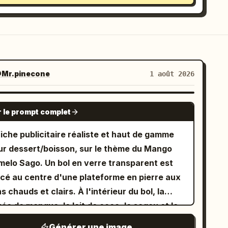
Mr.pinecone
1 août 2026
GPT IMAGE 2
r le prompt complet
iche publicitaire réaliste et haut de gamme
ur dessert/boisson, sur le thème du Mango
melo Sago. Un bol en verre transparent est
acé au centre d'une plateforme en pierre aux
s chauds et clairs. À l'intérieur du bol, la
ée de mangue, le lait de coco, le sagou et la
lpe de pomélo présentent des couches
Générer une image