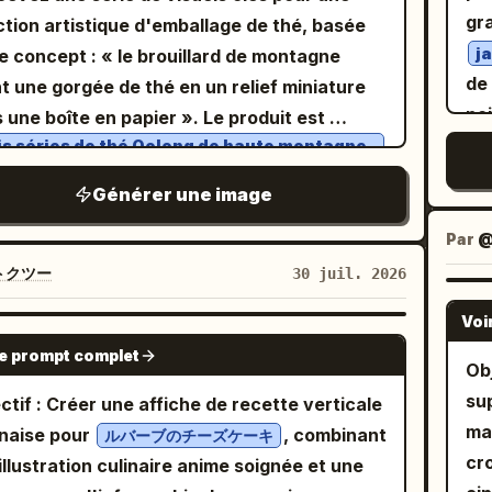
des
 Milk Cloud Orbit :
ph
 des conserves de fruits haut de gamme,
gr
ction artistique d'emballage de thé, basée
amb
sez le réalisme tactile encore plus loin dans
occ
 une réfraction du verre réelle, une texture
j
le concept : « le brouillard de montagne
Sou
ue panneau. La viande grillée doit
dia
hair de fruit authentique et des couches de
de 
nt une gorgée de thé en un relief miniature
Ma
enter des fibres plus riches, des bords plus
d'é
e réalistes, format vertical 3:4. Ajoutez du
po
 une boîte en papier ». Le produit est
et
ondément caramélisés, un meilleur rendu du
sub
e en chinois et en anglais sur l'affiche, le
ba
is séries de thé Oolong de haute montagne
l'o
, des coupes plus juteuses et un éclat de
c différents degrés de fermentation
le lon
enu est : Nom de la marque :
Nom
Taojian
mo
pr
son plus haut de gamme. Le pain plat doit
image présente une combinaison de trois
Générer une image
pr
roduit :
Sous-titre
Pêches jaunes au sirop
mo
Fl
ître plus chaud, plus souple, avec
es tiroirs élancées et de petites boîtes
noi
ais : YELLOW PEACH IN SYRUP Slogan :
lon
Par
av
ntage de taches de cuisson et une texture
ndriques, disposées sur un piédestal gris-
un
server soigneusement la douceur de l'été
cla
トクツー
30 juil. 2026
'Ex
 tactile. Les détails de la sauce blanche, de
c rappelant une strate rocheuse. Les
tit
 courts : Chair épaisse / Sucré et juteux
que
Ga
rème ou des sauces riches doivent paraître
hismes des boîtes ne sont pas des
pl
ences de mise en page : Le nom de la
Voi
En
tra
GPT IMAGE 2
 onctueux et avoir un poids physique réel là
strations paysagères traditionnelles, mais un
ex
ue et le texte anglais sont placés en haut,
le prompt complet
P
Ob
te
ls sont appliqués. Les légumes, les miettes,
ème de relief abstrait composé de couleurs
de
om du produit se trouve dans la zone visuelle
ma
su
et 
ctif : Créer une affiche de recette verticale
garnitures d'herbes, les poudres d'épices et
iqueur de thé, de courbes de niveau
L'
cipale en dessous, le slogan et les tags
av
ma
les
naise pour
, combinant
minuscules reflets de gras doivent paraître
ルバーブのチーズケーキ
titude et de couches de brouillard. La
» 
ts sont plus petits, la mise en page est
in
cr
'10
illustration culinaire anime soignée et une
 nets, atteignant une qualité de collection.
osition adopte une photographie en
ja
ée, comme une affiche de fruits haut de
fon