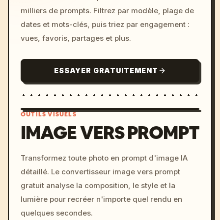
milliers de prompts. Filtrez par modèle, plage de
dates et mots-clés, puis triez par engagement :
vues, favoris, partages et plus.
ESSAYER GRATUITEMENT
OUTILS VISUELS
IMAGE VERS PROMPT
/imagine prompt: cinemati
Transformez toute photo en prompt d'image IA
c, cyberpunk sunset, neon
détaillé. Le convertisseur image vers prompt
colors, 8k --v 6.0
gratuit analyse la composition, le style et la
lumière pour recréer n'importe quel rendu en
quelques secondes.