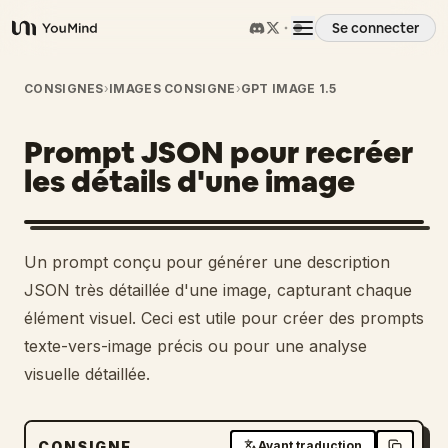
Se connecter
YouMind
Aperçu
CONSIGNES
›
IMAGES CONSIGNE
›
GPT IMAGE 1.5
Prompt JSON pour recréer
Cas d'usage
les détails d'une image
Compétences
Un prompt conçu pour générer une description
Invites
JSON très détaillée d'une image, capturant chaque
élément visuel. Ceci est utile pour créer des prompts
texte-vers-image précis ou pour une analyse
Tarifs
visuelle détaillée.
Télécharger
CONSIGNE
Avant traduction