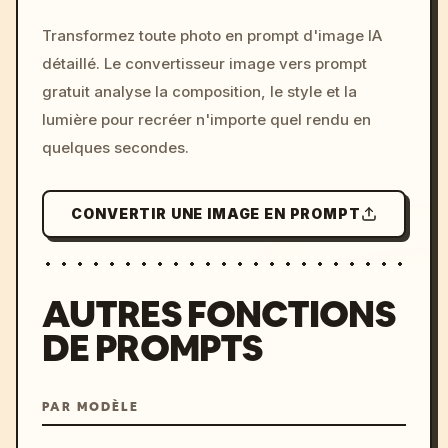
/imagine prompt: cinemati
Transformez toute photo en prompt d'image IA
c, cyberpunk sunset, neon
détaillé. Le convertisseur image vers prompt
colors, 8k --v 6.0
gratuit analyse la composition, le style et la
lumière pour recréer n'importe quel rendu en
quelques secondes.
CONVERTIR UNE IMAGE EN PROMPT
AUTRES FONCTIONS
DE PROMPTS
PAR MODÈLE