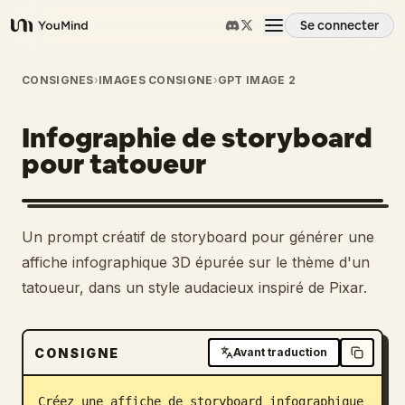
Se connecter
YouMind
Aperçu
CONSIGNES
›
IMAGES CONSIGNE
›
GPT IMAGE 2
Infographie de storyboard
Cas d'usage
pour tatoueur
Compétences
Un prompt créatif de storyboard pour générer une
Invites
affiche infographique 3D épurée sur le thème d'un
tatoueur, dans un style audacieux inspiré de Pixar.
Tarifs
CONSIGNE
Avant traduction
Télécharger
Créez une affiche de storyboard infographique 