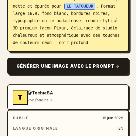
nette et épurée pour 
LE TATOUEUR
. Format 
Blog
large 16:9, fond blanc, bordures noires, 
typographie noire audacieuse, rendu stylisé 
Mises à jour
3D premium façon Pixar, éclairage de studio 
chaleureux et atmosphérique avec des touches 
de couleurs néon — noir profond
GÉNÉRER UNE IMAGE AVEC LE PROMPT
@TechieSA
T
Voir l’original
PUBLIÉ
16 juin 2026
LANGUE ORIGINALE
EN