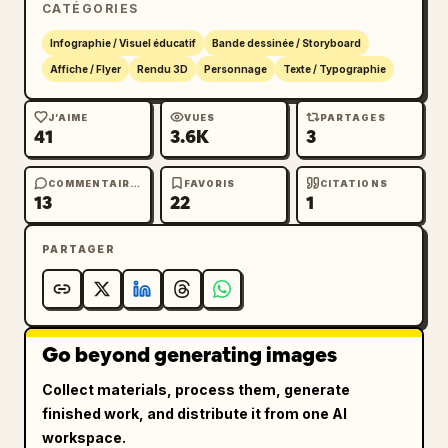
CATÉGORIES
Infographie / Visuel éducatif
Bande dessinée / Storyboard
Affiche / Flyer
Rendu 3D
Personnage
Texte / Typographie
J’AIME
VUES
PARTAGES
41
3.6K
3
COMMENTAIRES
FAVORIS
CITATIONS
13
22
1
PARTAGER
Go beyond generating images
Collect materials, process them, generate
finished work, and distribute it from one AI
workspace.