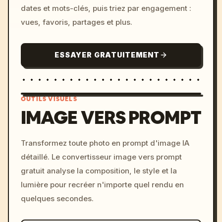
dates et mots-clés, puis triez par engagement :
vues, favoris, partages et plus.
ESSAYER GRATUITEMENT
OUTILS VISUELS
IMAGE VERS PROMPT
/imagine prompt: cinemati
Transformez toute photo en prompt d'image IA
c, cyberpunk sunset, neon
détaillé. Le convertisseur image vers prompt
colors, 8k --v 6.0
gratuit analyse la composition, le style et la
lumière pour recréer n'importe quel rendu en
quelques secondes.