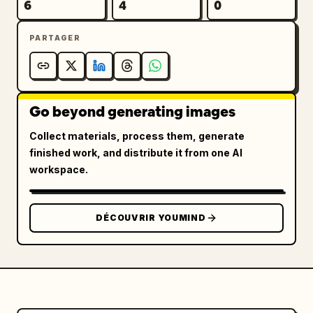
6
4
0
},

PARTAGER
"tenue_et_détails": {

"manteau": "audacieux 
à imprimé léopard
 en 
fausse fourrure drapé luxueusement sur les 
Go beyond generating images
épaules",

Collect materials, process them, generate
finished work, and distribute it from one AI
"manucure": "glossy 
rouge
",

workspace.
"bijoux": "bagues argentées minimalistes",

DÉCOUVRIR YOUMIND
"verre": "élégant verre à martini avec un 
cocktail clair et des olives vertes, captant 
des reflets vifs"

},
