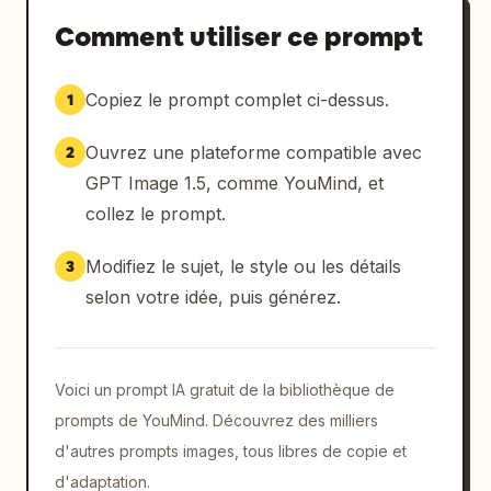
"environnement": {

Comment utiliser ce prompt
"cadre": "rue de ville nocturne en asphalte 
Copiez le prompt complet ci-dessus.
1
mouillé",

Ouvrez une plateforme compatible avec
2
"mouvement": "intense, à grande vitesse, avec 
une voiture de police en chasse derrière",

GPT Image 1.5, comme YouMind, et
collez le prompt.
"lumières": {

Modifiez le sujet, le style ou les détails
3
"phares": "flous, traînées de lumière 
selon votre idée, puis générez.
agressives",

"réverbères": "lampadaires au sodium dorés 
créant de grands cercles de bokeh 
Voici un prompt IA gratuit de la bibliothèque de
dramatiques",

prompts de YouMind. Découvrez des milliers
d'autres prompts images, tous libres de copie et
"lumières_de_police": "flashs de sirène bleus 
d'adaptation.