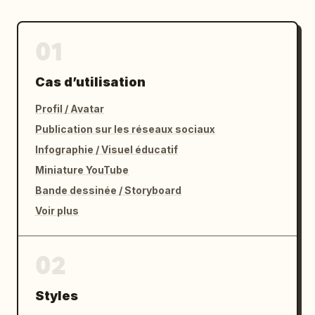
"étalonnage_des_couleurs": "cinématique",

01
"ambiance": "fugue de luxe moderne"

Cas d’utilisation
},

Profil / Avatar
Publication sur les réseaux sociaux
"corps": {

Infographie / Visuel éducatif
": {

Miniature YouTube
Bande dessinée / Storyboard
"taille": "légèrement plus grande et 
Voir plus
allongée"

}

02
},

Styles