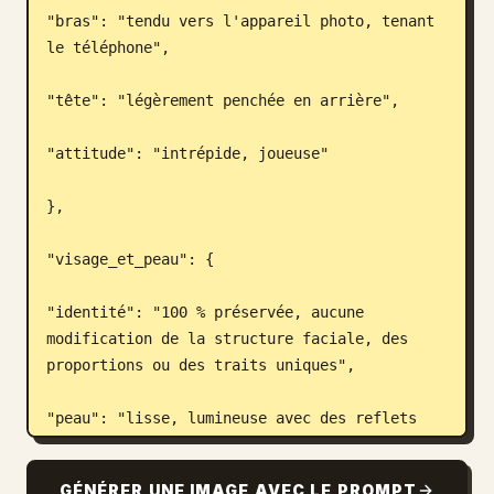
"bras": "tendu vers l'appareil photo, tenant 
le téléphone",

"tête": "légèrement penchée en arrière",

"attitude": "intrépide, joueuse"

},

"visage_et_peau": {

"identité": "100 % préservée, aucune 
modification de la structure faciale, des 
proportions ou des traits uniques",

"peau": "lisse, lumineuse avec des reflets 
brillants des lampadaires",

GÉNÉRER UNE IMAGE AVEC LE PROMPT