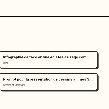
Infographie de taco en vue éclatée à usage commercial
@𝐌
Prompt pour la présentation de dessins animés 3D des plus hauts bâtiments de la ville
@Michal Malewicz