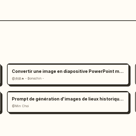
Convertir une image en diapositive PowerPoint modifiable : invite
@炎鎮🔥 - ₿onochin -
Prompt de génération d'images de lieux historiques
@Min Choi