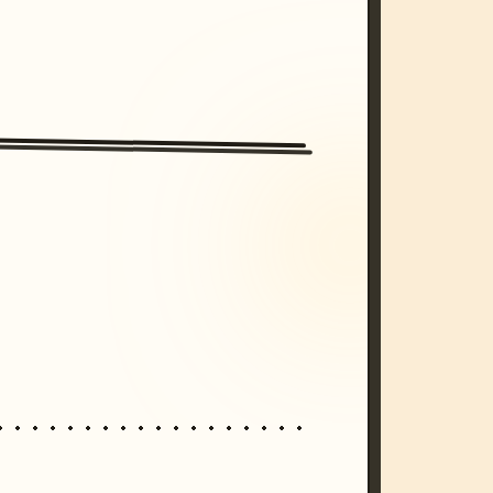
/imagine prompt: cinematic, cyberpunk s
unset, neon colors, 8k --v 6.0