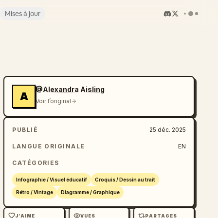
Mises à jour
@Alexandra Aisling
A
Voir l’original
PUBLIÉ
25 déc. 2025
LANGUE ORIGINALE
EN
CATÉGORIES
Infographie / Visuel éducatif
Croquis / Dessin au trait
Rétro / Vintage
Diagramme / Graphique
J’AIME
VUES
PARTAGES