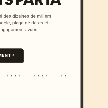
i des dizaines de milliers
odèle, plage de dates et
 engagement : vues,
MENT