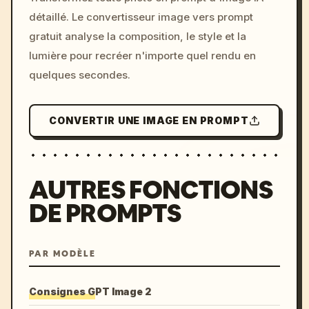
c, cyberpunk sunset, neon
détaillé. Le convertisseur image vers prompt
colors, 8k --v 6.0
gratuit analyse la composition, le style et la
lumière pour recréer n'importe quel rendu en
quelques secondes.
CONVERTIR UNE IMAGE EN PROMPT
AUTRES FONCTIONS
DE PROMPTS
PAR MODÈLE
Consignes GPT Image 2