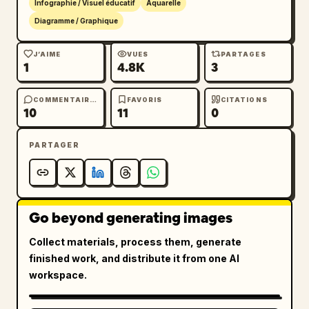
Infographie / Visuel éducatif
Aquarelle
Diagramme / Graphique
J’AIME
VUES
PARTAGES
1
4.8K
3
COMMENTAIRES
FAVORIS
CITATIONS
10
11
0
PARTAGER
Go beyond generating images
Collect materials, process them, generate
finished work, and distribute it from one AI
workspace.