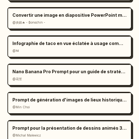
Convertir une image en diapositive PowerPoint modifiable : invite
@炎鎮🔥 - ₿onochin -
Infographie de taco en vue éclatée à usage commercial
@𝐌
Nano Banana Pro Prompt pour un guide de stratégie de jeu
@花笠
Prompt de génération d'images de lieux historiques
@Min Choi
Prompt pour la présentation de dessins animés 3D des plus hauts bâtiments de la ville
@Michal Malewicz