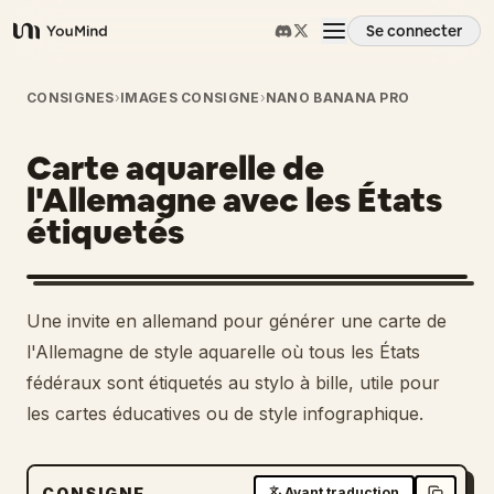
Se connecter
YouMind
Aperçu
CONSIGNES
›
IMAGES CONSIGNE
›
NANO BANANA PRO
Carte aquarelle de
Cas d'usage
l'Allemagne avec les États
étiquetés
Compétences
Invites
Une invite en allemand pour générer une carte de
l'Allemagne de style aquarelle où tous les États
Tarifs
fédéraux sont étiquetés au stylo à bille, utile pour
les cartes éducatives ou de style infographique.
Télécharger
CONSIGNE
Avant traduction