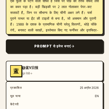
एक फूलों के पैटर्न वाला सोफा है जिस पर पीछे की तरफ सफेद लेस 
का कवर पड़ा है। बड़ी खिड़की पर 2 लाल गोलाकार पेपर-कट 
सजावटें हैं, जिन पर सौभाग्य के लिए चीनी अक्षर लगे हैं। फर्श 
पुराने पत्थर या ईंट की टाइलों से बना है, जो असमान और पुरानी 
हैं। 1980 के दशक के प्रामाणिक चीनी घरेलू विवरणों, थोड़े फीके 
रंगों, बनावट वाली सतहों, इस्तेमाल किए गए फर्नीचर और वृत्तचित्र-
शैली के उदासीन वातावरण का उपयोग करें। आई-लेवल कंपोजिशन, 
वाइड शॉट, प्राकृतिक अनुपात, फोटो-यथार्थवादी विवरण, गर्म 
PROMPT से इमेज बनाएं
मिट्टी के रंगों का पैलेट, सूक्ष्म सिनेमाई यथार्थवाद।
@蓝V日报
蓝
मूल देखें
प्रकाशित
25 अप्रैल 2026
मूल भाषा
EN
कैटेगरी