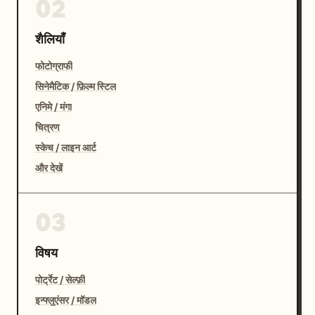
02
शैलियाँ
फोटोग्राफी
सिनेमैटिक / फ़िल्म स्टिल
एनिमे / मंगा
चित्रण
स्केच / लाइन आर्ट
और देखें
03
विषय
पोर्ट्रेट / सेल्फ़ी
इन्फ्लुएंसर / मॉडल