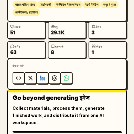
सोशल मीडिया पोस्ट
फोटोग्राफी
सिनेमैटिक / फ़िल्म स्टिल
रेट्रो / विंटेज
समूह / युगल
आर्किटेक्चर / इंटीरियर
लाइक
व्यू
शेयर
51
29.1K
3
कमेंट
बुकमार्क
कोट्स
63
8
1
शेयर करें
Go beyond generating इमेज
Collect materials, process them, generate
finished work, and distribute it from one AI
workspace.