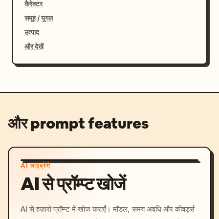
कैरेक्टर
समूह / युगल
उत्पाद
और देखें
और prompt features
AI लाइब्रेरी
AI से प्रॉम्प्ट खोजें
AI से हज़ारों प्रॉम्प्ट में खोज कराएँ। मॉडल, समय अवधि और कीवर्ड्स