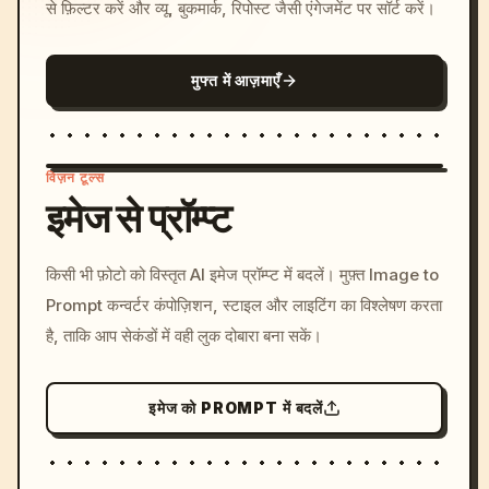
से फ़िल्टर करें और व्यू, बुकमार्क, रिपोस्ट जैसी एंगेजमेंट पर सॉर्ट करें।
मुफ्त में आज़माएँ
विज़न टूल्स
इमेज से प्रॉम्प्ट
/imagine prompt: cinemati
किसी भी फ़ोटो को विस्तृत AI इमेज प्रॉम्प्ट में बदलें। मुफ़्त Image to
c, cyberpunk sunset, neon
Prompt कन्वर्टर कंपोज़िशन, स्टाइल और लाइटिंग का विश्लेषण करता
colors, 8k --v 6.0
है, ताकि आप सेकंडों में वही लुक दोबारा बना सकें।
इमेज को PROMPT में बदलें