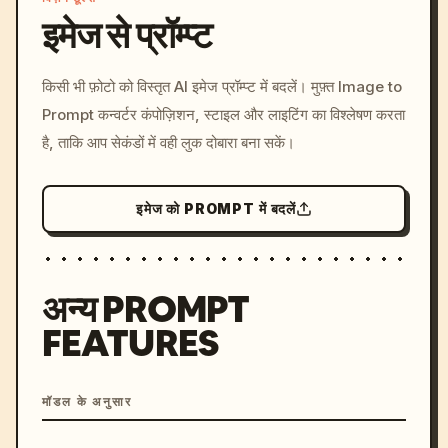
इमेज से प्रॉम्प्ट
/imagine prompt: cinemati
किसी भी फ़ोटो को विस्तृत AI इमेज प्रॉम्प्ट में बदलें। मुफ़्त Image to
c, cyberpunk sunset, neon
Prompt कन्वर्टर कंपोज़िशन, स्टाइल और लाइटिंग का विश्लेषण करता
colors, 8k --v 6.0
है, ताकि आप सेकंडों में वही लुक दोबारा बना सकें।
इमेज को PROMPT में बदलें
अन्य PROMPT
FEATURES
मॉडल के अनुसार