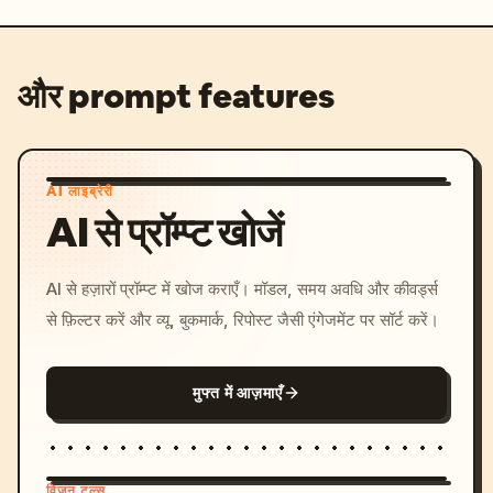
और prompt features
AI लाइब्रेरी
AI से प्रॉम्प्ट खोजें
AI से हज़ारों प्रॉम्प्ट में खोज कराएँ। मॉडल, समय अवधि और कीवर्ड्स
से फ़िल्टर करें और व्यू, बुकमार्क, रिपोस्ट जैसी एंगेजमेंट पर सॉर्ट करें।
मुफ्त में आज़माएँ
विज़न टूल्स