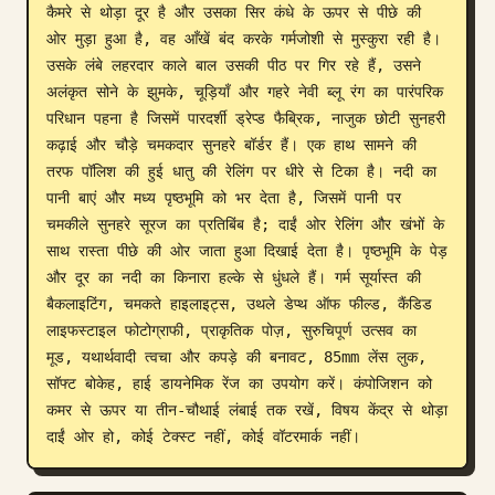
कैमरे से थोड़ा दूर है और उसका सिर कंधे के ऊपर से पीछे की 
ब्लॉग
ओर मुड़ा हुआ है, वह आँखें बंद करके गर्मजोशी से मुस्कुरा रही है। 
उसके लंबे लहरदार काले बाल उसकी पीठ पर गिर रहे हैं, उसने 
अलंकृत सोने के झुमके, चूड़ियाँ और गहरे नेवी ब्लू रंग का पारंपरिक 
अपडेट
परिधान पहना है जिसमें पारदर्शी ड्रेप्ड फैब्रिक, नाजुक छोटी सुनहरी 
कढ़ाई और चौड़े चमकदार सुनहरे बॉर्डर हैं। एक हाथ सामने की 
तरफ पॉलिश की हुई धातु की रेलिंग पर धीरे से टिका है। नदी का 
पानी बाएं और मध्य पृष्ठभूमि को भर देता है, जिसमें पानी पर 
चमकीले सुनहरे सूरज का प्रतिबिंब है; दाईं ओर रेलिंग और खंभों के 
साथ रास्ता पीछे की ओर जाता हुआ दिखाई देता है। पृष्ठभूमि के पेड़ 
और दूर का नदी का किनारा हल्के से धुंधले हैं। गर्म सूर्यास्त की 
बैकलाइटिंग, चमकते हाइलाइट्स, उथले डेप्थ ऑफ फील्ड, कैंडिड 
लाइफस्टाइल फोटोग्राफी, प्राकृतिक पोज़, सुरुचिपूर्ण उत्सव का 
मूड, यथार्थवादी त्वचा और कपड़े की बनावट, 85mm लेंस लुक, 
सॉफ्ट बोकेह, हाई डायनेमिक रेंज का उपयोग करें। कंपोजिशन को 
कमर से ऊपर या तीन-चौथाई लंबाई तक रखें, विषय केंद्र से थोड़ा 
दाईं ओर हो, कोई टेक्स्ट नहीं, कोई वॉटरमार्क नहीं।