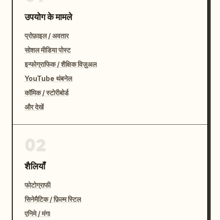
उपयोग के मामले
प्रोफ़ाइल / अवतार
सोशल मीडिया पोस्ट
इन्फोग्राफिक / शैक्षिक विज़ुअल
YouTube थंबनेल
कॉमिक / स्टोरीबोर्ड
और देखें
02
शैलियाँ
फोटोग्राफी
सिनेमैटिक / फ़िल्म स्टिल
एनिमे / मंगा