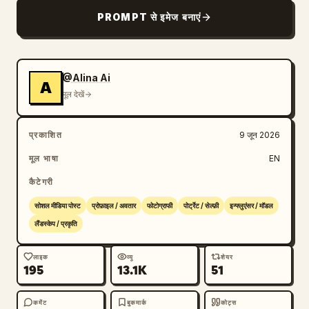
PROMPT से इमेज बनाएं
@Alina Ai
A
मूल देखें
प्रकाशित
9 जून 2026
मूल भाषा
EN
कैटेगरी
सोशल मीडिया पोस्ट
प्रोफ़ाइल / अवतार
फोटोग्राफी
पोर्ट्रेट / सेल्फ़ी
इन्फ्लुएंसर / मॉडल
लैंडस्केप / प्रकृति
लाइक
व्यू
शेयर
195
13.1K
51
कमेंट
बुकमार्क
कोट्स