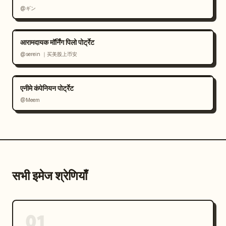
@ギン
आरामदायक मॉर्निंग पिलो पोर्ट्रेट
@serein ｜买美股上币安
एनीमे कंपेनियन पोर्ट्रेट
@Meem
सभी इमेज श्रेणियाँ
01