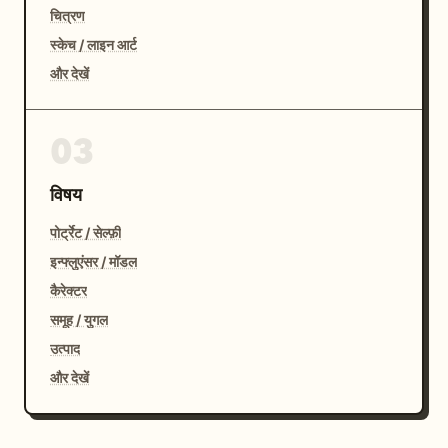
चित्रण
स्केच / लाइन आर्ट
और देखें
03
विषय
पोर्ट्रेट / सेल्फ़ी
इन्फ्लुएंसर / मॉडल
कैरेक्टर
समूह / युगल
उत्पाद
और देखें