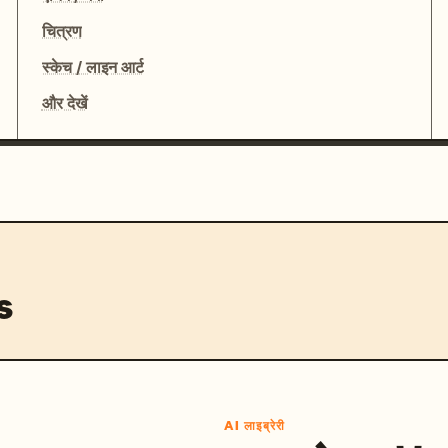
चित्रण
स्केच / लाइन आर्ट
और देखें
s
AI लाइब्रेरी