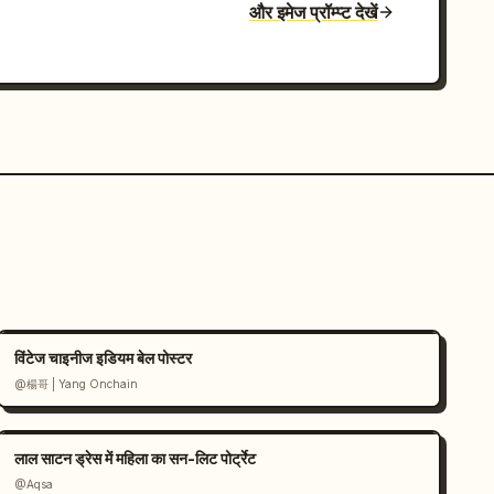
और इमेज प्रॉम्प्ट देखें
विंटेज चाइनीज इडियम बेल पोस्टर
@楊哥 | Yang Onchain
लाल साटन ड्रेस में महिला का सन-लिट पोर्ट्रेट
@Aqsa