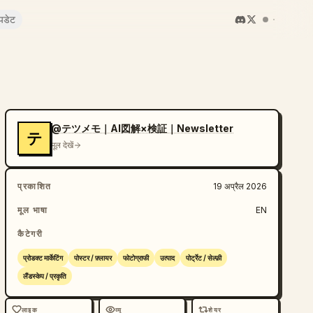
पडेट
@テツメモ｜AI図解×検証｜Newsletter
テ
मूल देखें
प्रकाशित
19 अप्रैल 2026
मूल भाषा
EN
कैटेगरी
प्रोडक्ट मार्केटिंग
पोस्टर / फ़्लायर
फोटोग्राफी
उत्पाद
पोर्ट्रेट / सेल्फ़ी
लैंडस्केप / प्रकृति
लाइक
व्यू
शेयर