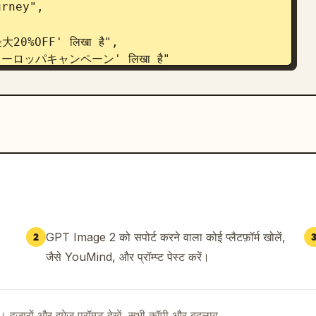
ैकेज",

っと美味しく。
",

GPT Image 2 को सपोर्ट करने वाला कोई प्लैटफ़ॉर्म खोलें,
2
जैसे YouMind, और प्रॉम्प्ट पेस्ट करें।
ै। हज़ारों और इमेज प्रॉम्प्ट देखें, सभी कॉपी और बदलाव