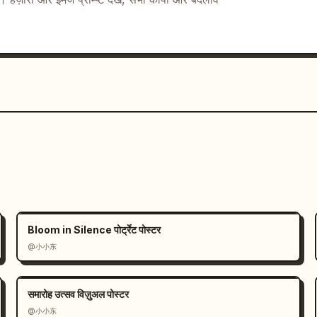
今はじめる資産形成
",

Bloom in Silence पोर्ट्रेट पोस्टर
@小小东
समारोह उत्सव विज़ुअल पोस्टर
@小小东