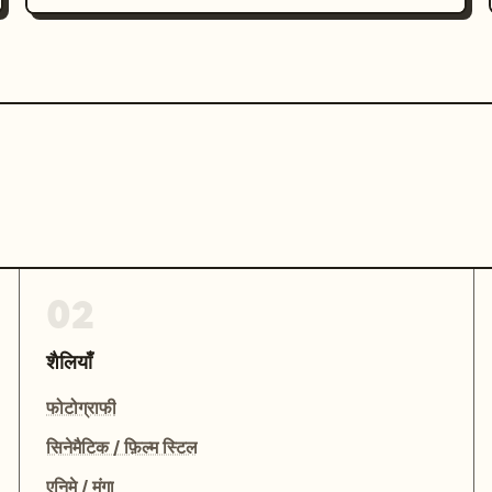
02
शैलियाँ
फोटोग्राफी
सिनेमैटिक / फ़िल्म स्टिल
एनिमे / मंगा