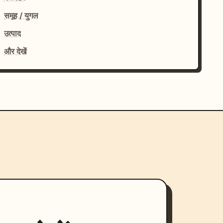
समूह / युगल
उत्पाद
और देखें