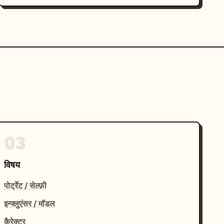
03
विषय
पोर्ट्रेट / सेल्फ़ी
इन्फ्लुएंसर / मॉडल
कैरेक्टर