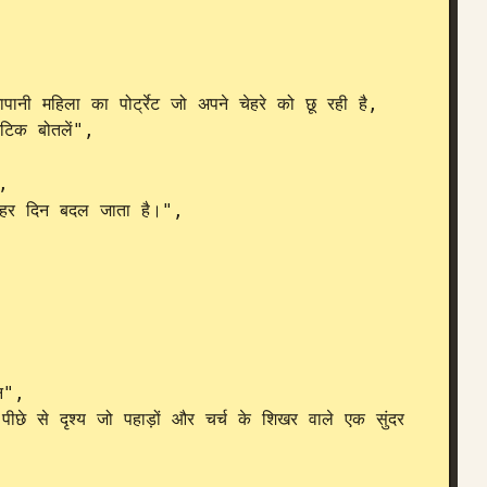
टिक बोतलें",

,
