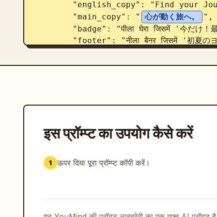
        "english_copy": "Find your Journey",

        "main_copy": "
心が動く旅へ。
",

        "badge": "पीला घेरा जिसमें '今だけ！最大20%OFF' लिखा है",

        "footer": "नीला बैनर जिसमें '初夏のヨーロッパキャンペーン' लिखा है"

      }

    },

    {

      "position": "नीचे-बाएं",

      "theme": "पारंपरिक जापानी सूप स्टॉक",

      "visuals": "बोनिटो फ्लेक्स और कच्चे अंडे की जर्दी के साथ सफेद चावल के कटोरे का क्लोज-अप, 
डार्क सोया सॉस डाला जा रहा है, दाशी का 1 भूरा पेपर प
इस प्रॉम्प्ट का उपयोग कैसे करें
      "text_elements": {

        "main_copy": "
毎日のごはんを、も
        "product_name": "日々のだし",

ऊपर दिया पूरा प्रॉम्प्ट कॉपी करें।
1
        "sub_copy": "सामग्री का स्वाद, पूरी तरह से।"

      }

    },

    {

      "position": "नीचे-दाएं",

यह YouMind की प्रॉम्प्ट लाइब्रेरी का एक मुफ़्त AI प्रॉम्प्ट ह