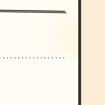
/imagine prompt: cinematic, cyberpunk s
unset, neon colors, 8k --v 6.0