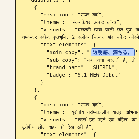
    {

      "position": "ऊपर-बाएं",

      "theme": "स्किनकेयर उत्पाद लॉन्च",

      "visuals": "चमकती त्वचा वाली एक युवा जापानी महिला का पोर्ट्रेट जो अपने चेहरे को छू रही है, 
चमकदार सफेद पृष्ठभूमि, 2 स्लीक सिल्वर और सफेद कॉस्मे
      "text_elements": {

        "main_copy": "
透明感、満ちる。
"
        "sub_copy": "जब त्वचा बदलती है, तो हर दिन बदल जाता है।",

        "brand_name": "SUIREN",

        "badge": "6.1 NEW Debut"

      }

    },

    {

      "position": "ऊपर-दाएं",

      "theme": "यूरोपीय ग्रीष्मकालीन यात्रा अभियान",

      "visuals": "स्ट्रॉ हैट पहने एक महिला का पीछे से दृश्य जो पहाड़ों और चर्च के शिखर वाले एक सुंदर 
यूरोपीय झील शहर को देख रही है",

      "text_elements": {
