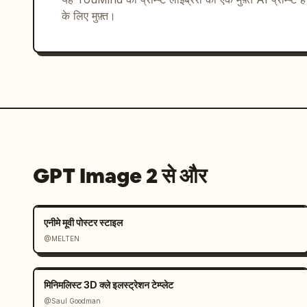
      "theme": "निवेश ऐप",

के लिए मुफ़्त।
      "visuals": "स्मार्टफोन जिसमें नीले लाइन चार्ट और '¥1,485,606' बैलेंस के साथ वित्तीय डैशबोर्ड 
दिखाई दे रहा है",

      "text_elements": {

        "brand_name": "
MoneyPath
",

        "main_copy": "अपने भविष्य के लिए, 
        "badge": "नीला घेरा जिसमें '1,000円分のポイントプレゼント！' लिखा है",

        "footer": "4 आइकन और फीचर टेक्स्ट वाला नीला बैनर"

      }

    }

GPT Image 2 से और
  ]

}
एनीमे मूवी पोस्टर स्टाइल
@MELTEN
मिनिमलिस्ट 3D क्ले इलस्ट्रेशन टेम्प्लेट
@Saul Goodman