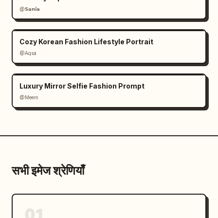
@𝗦𝗮𝗻𝗶𝗮
Cozy Korean Fashion Lifestyle Portrait
@Aqsa
Luxury Mirror Selfie Fashion Prompt
@Meem
सभी इमेज श्रेणियाँ
01