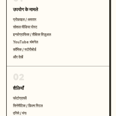
उपयोग के मामले
प्रोफ़ाइल / अवतार
सोशल मीडिया पोस्ट
इन्फोग्राफिक / शैक्षिक विज़ुअल
YouTube थंबनेल
कॉमिक / स्टोरीबोर्ड
और देखें
02
शैलियाँ
फोटोग्राफी
सिनेमैटिक / फ़िल्म स्टिल
एनिमे / मंगा