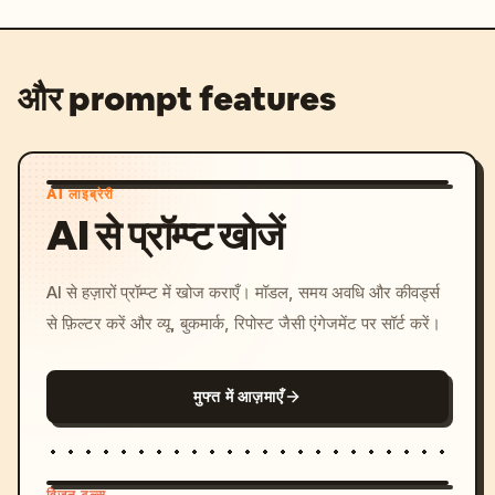
और prompt features
AI लाइब्रेरी
AI से प्रॉम्प्ट खोजें
AI से हज़ारों प्रॉम्प्ट में खोज कराएँ। मॉडल, समय अवधि और कीवर्ड्स
से फ़िल्टर करें और व्यू, बुकमार्क, रिपोस्ट जैसी एंगेजमेंट पर सॉर्ट करें।
मुफ्त में आज़माएँ