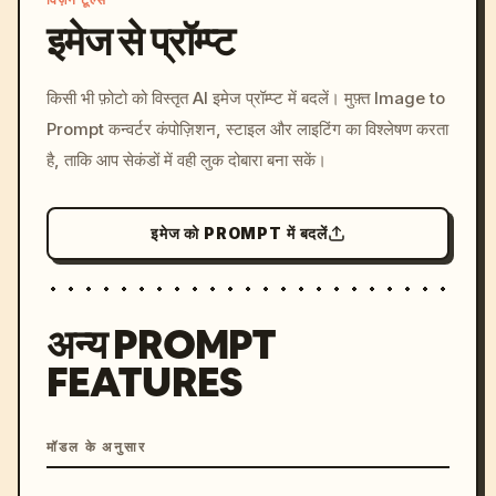
विज़न टूल्स
इमेज से प्रॉम्प्ट
/imagine prompt: cinemati
किसी भी फ़ोटो को विस्तृत AI इमेज प्रॉम्प्ट में बदलें। मुफ़्त Image to
c, cyberpunk sunset, neon
Prompt कन्वर्टर कंपोज़िशन, स्टाइल और लाइटिंग का विश्लेषण करता
colors, 8k --v 6.0
है, ताकि आप सेकंडों में वही लुक दोबारा बना सकें।
इमेज को PROMPT में बदलें
अन्य PROMPT
FEATURES
मॉडल के अनुसार