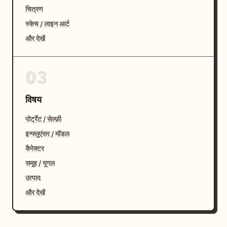
चित्रण
स्केच / लाइन आर्ट
और देखें
03
विषय
पोर्ट्रेट / सेल्फ़ी
इन्फ्लुएंसर / मॉडल
कैरेक्टर
समूह / युगल
उत्पाद
और देखें