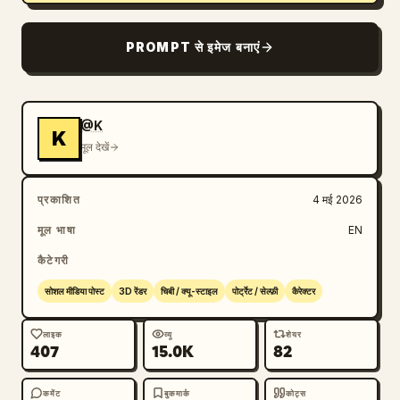
PROMPT से इमेज बनाएं
@K
K
मूल देखें
प्रकाशित
4 मई 2026
मूल भाषा
EN
कैटेगरी
सोशल मीडिया पोस्ट
3D रेंडर
चिबी / क्यू-स्टाइल
पोर्ट्रेट / सेल्फ़ी
कैरेक्टर
लाइक
व्यू
शेयर
407
15.0K
82
कमेंट
बुकमार्क
कोट्स