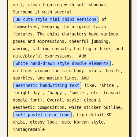
soft, clean lighting with soft shadows. 
ब्लॉग
Surround it with several 
3D cute style mini chibi versions
 of 
themselves, keeping the original facial 
अपडेट
features. The chibi characters have various 
poses and expressions: cheerful jumping, 
waving, sitting casually holding a drink, and 
cute/playful expressions.￼ Add 
white hand-drawn style doodle elements
: 
outlines around the main body, stars, hearts, 
sparkles, and motion lines. Add 
aesthetic handwriting text
 like: 'shine', 
'bright day', 'happy', 'smile', etc. (casual 
doodle font). Overall style: clean & 
aesthetic composition, white sticker outline, 
soft pastel color tone
, high detail 3D 
chibi, glossy look, cute Korean style, 
instagramable￼