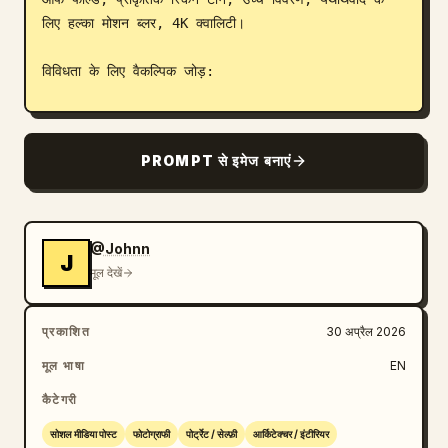
लिए हल्का मोशन ब्लर, 4K क्वालिटी।

विविधता के लिए वैकल्पिक जोड़:

हल्का झुका हुआ कोण

स्मार्टफोन कैमरा नॉइज़ इफेक्ट

PROMPT से इमेज बनाएं
ग्लास डिस्प्ले पर रिफ्लेक्शन

कैशियर का रसीद या छुट्टे पैसे देते समय धीरे से मुस्कुराना
@Johnn
J
मूल देखें
प्रकाशित
30 अप्रैल 2026
मूल भाषा
EN
कैटेगरी
सोशल मीडिया पोस्ट
फोटोग्राफी
पोर्ट्रेट / सेल्फ़ी
आर्किटेक्चर / इंटीरियर