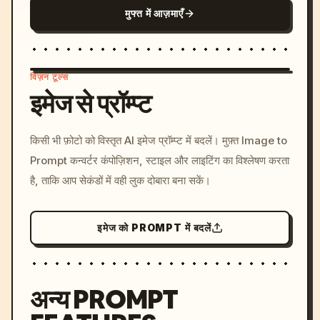
मुफ्त में आज़माएँ
विज़न टूल्स
इमेज से प्रॉम्प्ट
/imagine prompt: cinemati
किसी भी फ़ोटो को विस्तृत AI इमेज प्रॉम्प्ट में बदलें। मुफ़्त Image to
c, cyberpunk sunset, neon
Prompt कन्वर्टर कंपोज़िशन, स्टाइल और लाइटिंग का विश्लेषण करता
colors, 8k --v 6.0
है, ताकि आप सेकंडों में वही लुक दोबारा बना सकें।
इमेज को PROMPT में बदलें
अन्य PROMPT