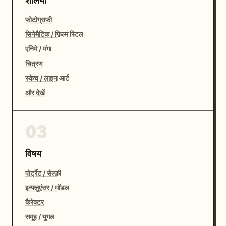
शैलियाँ
फोटोग्राफी
सिनेमैटिक / फ़िल्म स्टिल
एनिमे / मंगा
चित्रण
स्केच / लाइन आर्ट
और देखें
03
विषय
पोर्ट्रेट / सेल्फ़ी
इन्फ्लुएंसर / मॉडल
कैरेक्टर
समूह / युगल