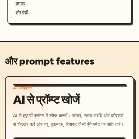
उत्पाद
और देखें
और prompt features
AI लाइब्रेरी
AI से प्रॉम्प्ट खोजें
AI से हज़ारों प्रॉम्प्ट में खोज कराएँ। मॉडल, समय अवधि और कीवर्ड्स
से फ़िल्टर करें और व्यू, बुकमार्क, रिपोस्ट जैसी एंगेजमेंट पर सॉर्ट करें।