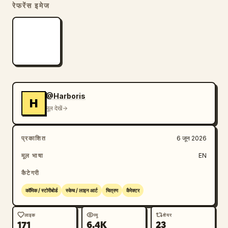
रेफरेंस इमेज
@Harboris
H
मूल देखें
प्रकाशित
6 जून 2026
मूल भाषा
EN
कैटेगरी
कॉमिक / स्टोरीबोर्ड
स्केच / लाइन आर्ट
चित्रण
कैरेक्टर
लाइक
व्यू
शेयर
171
6.4K
23