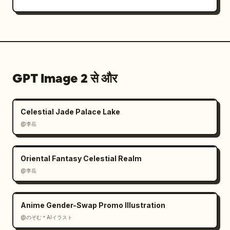
GPT Image 2 से और
Celestial Jade Palace Lake
@李岳
Oriental Fantasy Celestial Realm
@李岳
Anime Gender-Swap Promo Illustration
@のぞむ＊AIイラスト