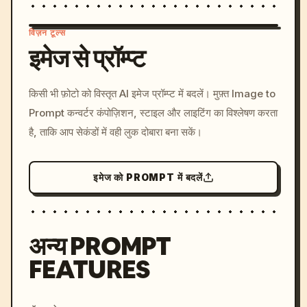
विज़न टूल्स
इमेज से प्रॉम्प्ट
/imagine prompt: cinemati
किसी भी फ़ोटो को विस्तृत AI इमेज प्रॉम्प्ट में बदलें। मुफ़्त Image to
c, cyberpunk sunset, neon
Prompt कन्वर्टर कंपोज़िशन, स्टाइल और लाइटिंग का विश्लेषण करता
colors, 8k --v 6.0
है, ताकि आप सेकंडों में वही लुक दोबारा बना सकें।
इमेज को PROMPT में बदलें
अन्य PROMPT
FEATURES