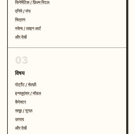
सिनेमैटिक / फ़िल्म स्टिल
एनिमे / मंगा
चित्रण
स्केच / लाइन आर्ट
और देखें
03
विषय
पोर्ट्रेट / सेल्फ़ी
इन्फ्लुएंसर / मॉडल
कैरेक्टर
समूह / युगल
उत्पाद
और देखें