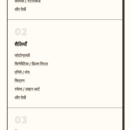
कॉमिक / स्टोरीबोर्ड
और देखें
02
शैलियाँ
फोटोग्राफी
सिनेमैटिक / फ़िल्म स्टिल
एनिमे / मंगा
चित्रण
स्केच / लाइन आर्ट
और देखें
03