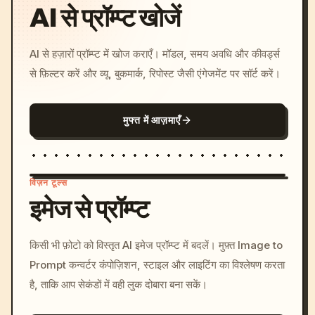
AI से प्रॉम्प्ट खोजें
AI से हज़ारों प्रॉम्प्ट में खोज कराएँ। मॉडल, समय अवधि और कीवर्ड्स
से फ़िल्टर करें और व्यू, बुकमार्क, रिपोस्ट जैसी एंगेजमेंट पर सॉर्ट करें।
मुफ्त में आज़माएँ
विज़न टूल्स
इमेज से प्रॉम्प्ट
/imagine prompt: cinemati
किसी भी फ़ोटो को विस्तृत AI इमेज प्रॉम्प्ट में बदलें। मुफ़्त Image to
c, cyberpunk sunset, neon
Prompt कन्वर्टर कंपोज़िशन, स्टाइल और लाइटिंग का विश्लेषण करता
colors, 8k --v 6.0
है, ताकि आप सेकंडों में वही लुक दोबारा बना सकें।