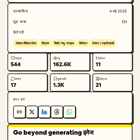
प्रकाशित
4 मई 2026
मूल भाषा
EN
कैटेगरी
सोशल मीडिया पोस्ट
चित्रण
चिबी / क्यू-स्टाइल
कैरेक्टर
टेक्स्ट / टाइपोग्राफी
लाइक
व्यू
शेयर
544
162.6K
11
कमेंट
बुकमार्क
कोट्स
17
1.3K
21
शेयर करें
Go beyond generating इमेज