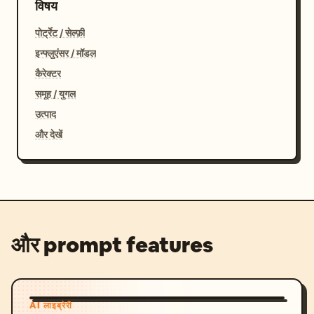
विषय
पोर्ट्रेट / सेल्फ़ी
इन्फ्लुएंसर / मॉडल
कैरेक्टर
समूह / युगल
उत्पाद
और देखें
और prompt features
AI लाइब्रेरी