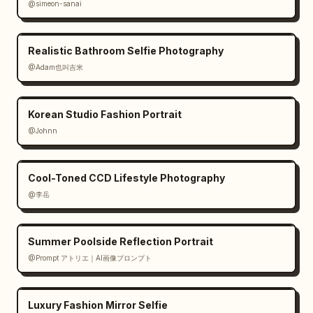
@simeon-sanai
Realistic Bathroom Selfie Photography
@Adam也叫吉米
Korean Studio Fashion Portrait
@Johnn
Cool-Toned CCD Lifestyle Photography
@李岳
Summer Poolside Reflection Portrait
@Prompt アトリエ｜AI画像プロンプト
Luxury Fashion Mirror Selfie