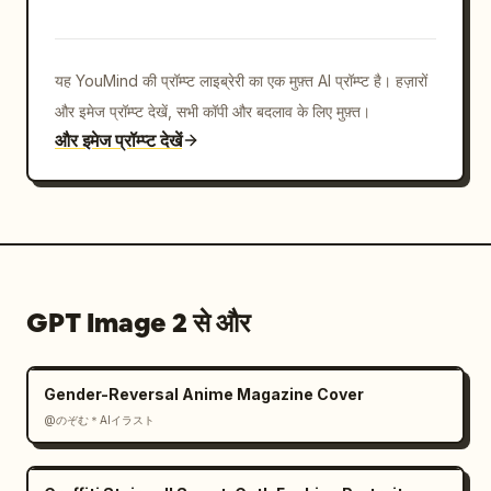
装诞生的因果链","headline_en":"THE CAUSAL CHAIN 
OF A WOMEN'S GARMENT","top_right_quote":"एक 
तैयार परिधान दृश्यमान है, सहयोग को दृश्यमान बनाया गया है। हर 
यह YouMind की प्रॉम्प्ट लाइब्रेरी का एक मुफ़्त AI प्रॉम्प्ट है। हज़ारों
सिलाई एक निर्णय को संरक्षित करती है।","footer":"एक 
और इमेज प्रॉम्प्ट देखें, सभी कॉपी और बदलाव के लिए मुफ़्त।
परिधान अनगिनत निर्णयों के कारण अस्तित्व में आता 
और इमेज प्रॉम्प्ट देखें
है।"},"color_palette":{"primary":"
ivory, cream, sand, beige, taupe
","background":"वार्म व्हाइट","accent":"हल्की ग्रे 
लाइनवर्क और म्यूट ब्राउन टेक्स्ट"},"rendering":
{"lighting":"सॉफ्ट स्टूडियो लाइटिंग, डिफ्यूज और शैडो-
लाइट","detail_level":"बहुत 
उच्च","composition":"मॉडल केंद्रित और संकीर्ण मॉड्यूलर 
GPT Image 2 से और
साइड पैनल के साथ पत्रिका-गुणवत्ता वाला 
इन्फोग्राफिक","mood":"बौद्धिक, परिष्कृत, प्रक्रिया-संचालित, 
कौचर एटेलियर"}}
Gender-Reversal Anime Magazine Cover
@のぞむ＊AIイラスト