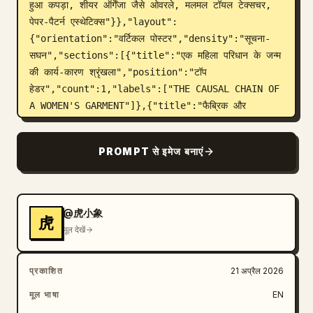
हुआ कपड़ा, शीयर ऑर्गेंजा जैसे ओवरले, मलमल टॉयल टेक्सचर, 
पेपर-पैटर्न एस्थेटिक्स"}},"layout":
{"orientation":"वर्टिकल पोस्टर","density":"सूचना-
सघन","sections":[{"title":"एक महिला परिधान के जन्म 
की कार्य-कारण श्रृंखला","position":"टॉप 
हेडर","count":1,"labels":["THE CAUSAL CHAIN OF 
A WOMEN'S GARMENT"]},{"title":"फैब्रिक और 
सामग्री","position":"ऊपरी 
बायां","count":6,"labels":["फाइबर","यार्न 
PROMPT से इमेज बनाएं
संरचना","फैब्रिक निर्माण","वजन","ड्रेप","सतह का 
टेक्सचर"]},{"title":"प्रेरणा और 
योजना","position":"बायां ऊपरी-
मध्य","count":6,"labels":["प्रेरणा का स्रोत","रंग 
@虎小象
虎
दिशा","महिला छवि","अवसर का निर्धारण","सिल्हूट का 
मूल देखें
इरादा","डिज़ाइन स्केच"]},{"title":"डिज़ाइन और 
रूपरेखा","position":"बायां निचला-
प्रकाशित
21 अप्रैल 2026
मध्य","count":7,"labels":["ड्रेप स्केच","निर्माण 
रेखा","फॉर्म स्केच संबंध","वॉल्यूम लाइन","वियर लाइन","मूवमेंट 
मूल भाषा
EN
लाइन","अनुपात"]},{"title":"केंद्रीय सूचना 