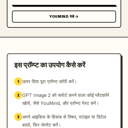
टीम","पैटर्नमेकर","फैब्रिक टेबल","फिट मॉडल","डिज़ाइन 
समीक्षा","तकनीकी बैठक","मर्चेंडाइजिंग","QC"]},
YOUMIND देखें
{"title":"तैयार परिधान प्रस्तुति","position":"निचला 
केंद्र","count":5,"labels":["लुक","तैयार सामने और 
पीछे","लेबल और सेमी","पैकेजिंग","विवरण"]},
{"title":"अंतिम लुक","position":"निचला केंद्र-
दायां","count":4,"labels":["ड्रेप","अनुपात","गति में 
हलचल","क्लोज-अप"]},
{"title":"निष्कर्ष","position":"निचला 
इस प्रॉम्प्ट का उपयोग कैसे करें
दायां","count":6,"labels":["सामग्री आधार","सौंदर्य 
निर्णय","संरचनात्मक इंजीनियरिंग","शिल्प सटीकता","बॉडी 
ऊपर दिया पूरा प्रॉम्प्ट कॉपी करें।
1
नेगोशिएशन","ये सभी एक परिणाम को आकार देते 
हैं"]}],"additional_elements":
GPT Image 2 को सपोर्ट करने वाला कोई प्लैटफ़ॉर्म
2
{"technical_drawings":12,"fabric_swatches":8,
"process_photos":23,"mini figure 
खोलें, जैसे YouMind, और प्रॉम्प्ट पेस्ट करें।
sketches":10,"diagram_arrows":"प्रक्रिया के चरणों 
को केंद्रीय परिधान से जोड़ने वाले कई पतले एनोटेशन तीर और 
अपने आइडिया के हिसाब से विषय, स्टाइल या डिटेल
3
क्रमांकित कॉलआउट"}},"text":{"headline_cn":"一件女
बदलें, फिर जेनरेट करें।