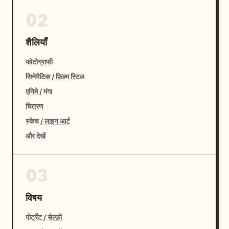
02
शैलियाँ
फोटोग्राफी
सिनेमैटिक / फ़िल्म स्टिल
एनिमे / मंगा
चित्रण
स्केच / लाइन आर्ट
और देखें
03
विषय
पोर्ट्रेट / सेल्फ़ी