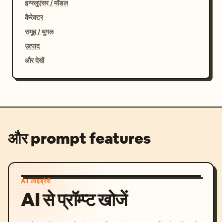
इन्फ्लुएंसर / मॉडल
कैरेक्टर
समूह / युगल
उत्पाद
और देखें
और prompt features
AI लाइब्रेरी
AI से प्रॉम्प्ट खोजें