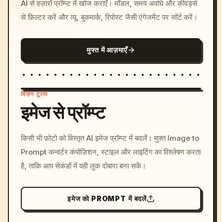
AI से हज़ारों प्रॉम्प्ट में खोज कराएँ। मॉडल, समय अवधि और कीवर्ड्स
से फ़िल्टर करें और व्यू, बुकमार्क, रिपोस्ट जैसी एंगेजमेंट पर सॉर्ट करें।
मुफ्त में आज़माएँ
विज़न टूल्स
इमेज से प्रॉम्प्ट
/imagine prompt: cinemati
किसी भी फ़ोटो को विस्तृत AI इमेज प्रॉम्प्ट में बदलें। मुफ़्त Image to
c, cyberpunk sunset, neon
Prompt कन्वर्टर कंपोज़िशन, स्टाइल और लाइटिंग का विश्लेषण करता
colors, 8k --v 6.0
है, ताकि आप सेकंडों में वही लुक दोबारा बना सकें।
इमेज को PROMPT में बदलें