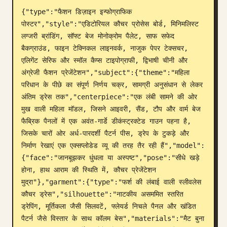
{"type":"फैशन डिज़ाइन इन्फोग्राफिक 
ब्लॉग
पोस्टर","style":"एडिटोरियल कौचर प्रोसेस बोर्ड, मिनिमलिस्ट 
लग्जरी ब्रांडिंग, सॉफ्ट बेज मोनोक्रोम पैलेट, साफ सफेद 
अपडेट
बैकग्राउंड, फाइन टेक्निकल लाइनवर्क, नाजुक पेपर टेक्सचर, 
एलिगेंट सेरिफ और स्मॉल कैप्स टाइपोग्राफी, द्विभाषी चीनी और 
अंग्रेजी फैशन प्रेजेंटेशन","subject":{"theme":"महिला 
परिधान के पीछे का संपूर्ण निर्णय चक्र, सामग्री अनुसंधान से लेकर 
अंतिम ड्रेस तक","centerpiece":"एक लंबी सामने की ओर 
मुख वाली महिला मॉडल, जिसने आइवरी, सैंड, टौप और वार्म बेज 
फैब्रिक पैनलों में एक अवंत-गार्डे डीकंस्ट्रक्टेड गाउन पहना है, 
जिसके चारों ओर अर्ध-पारदर्शी पैटर्न पीस, ड्रेप के टुकड़े और 
निर्माण रेखाएं एक एक्सप्लोडेड व्यू की तरह तैर रही हैं","model":
{"face":"जानबूझकर धुंधला या अस्पष्ट","pose":"सीधे खड़े 
होना, हाथ आराम की स्थिति में, कौचर प्रेजेंटेशन 
मुद्रा"},"garment":{"type":"फर्श की लंबाई वाली स्लीवलेस 
कौचर ड्रेस","silhouette":"नाटकीय असममित स्तरित 
ड्रेपिंग, मूर्तिकला जैसी सिलवटें, फ्लेयर्ड निचले पैनल और खंडित 
पैटर्न जैसे विस्तार के साथ कॉलम बेस","materials":"मैट बुना 