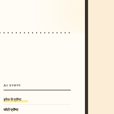
/imagine prompt: cinematic, cyberpunk s
unset, neon colors, 8k --v 6.0
AI उपकरण
इमेज से प्रॉम्प्ट
फोटो प्रॉम्प्ट