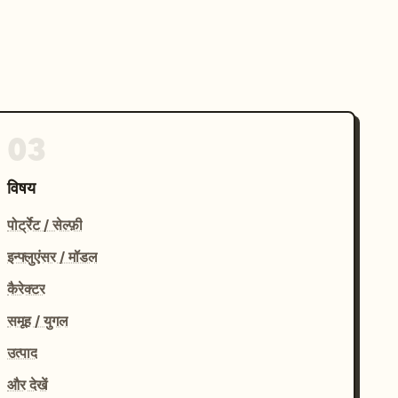
03
विषय
पोर्ट्रेट / सेल्फ़ी
इन्फ्लुएंसर / मॉडल
कैरेक्टर
समूह / युगल
उत्पाद
और देखें