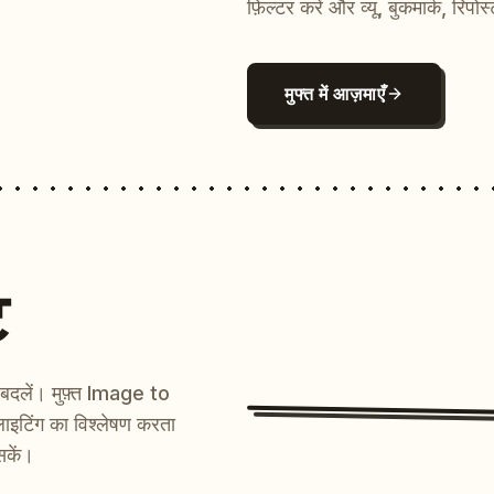
फ़िल्टर करें और व्यू, बुकमार्क, रिपोस
मुफ्त में आज़माएँ
ट
ें बदलें। मुफ़्त Image to
ाइटिंग का विश्लेषण करता
सकें।