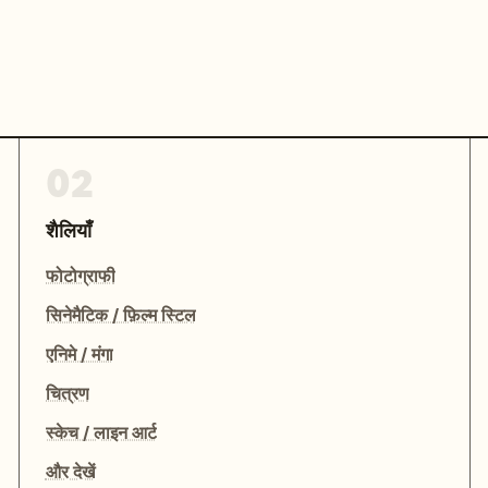
02
शैलियाँ
फोटोग्राफी
सिनेमैटिक / फ़िल्म स्टिल
एनिमे / मंगा
चित्रण
स्केच / लाइन आर्ट
और देखें