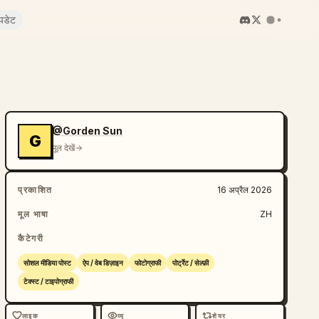
पडेट
@Gorden Sun
G
मूल देखें
प्रकाशित
16 अप्रैल 2026
मूल भाषा
ZH
कैटेगरी
सोशल मीडिया पोस्ट
ऐप / वेब डिज़ाइन
फोटोग्राफी
पोर्ट्रेट / सेल्फ़ी
टेक्स्ट / टाइपोग्राफी
लाइक
व्यू
शेयर