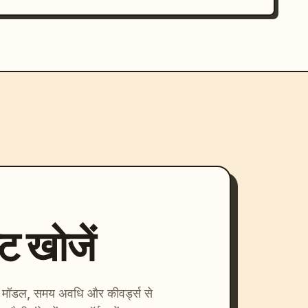
्ट खोजें
ाएँ। मॉडल, समय अवधि और कीवर्ड्स से